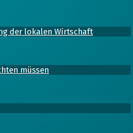
g der lokalen Wirtschaft
chten müssen