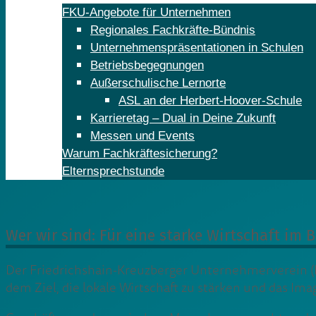
FKU-Angebote für Unternehmen
Regionales Fachkräfte-Bündnis
Unternehmenspräsentationen in Schulen
Betriebsbegegnungen
Außerschulische Lernorte
ASL an der Herbert-Hoover-Schule
Karrieretag – Dual in Deine Zukunft
Messen und Events
Warum Fachkräftesicherung?
Elternsprechstunde
Wer wir sind: Für eine starke Wirtschaft im B
Der Friedrichshain-Kreuzberger Unternehmerverein (F
dem Ziel, die lokale Wirtschaft zu stärken und das Im