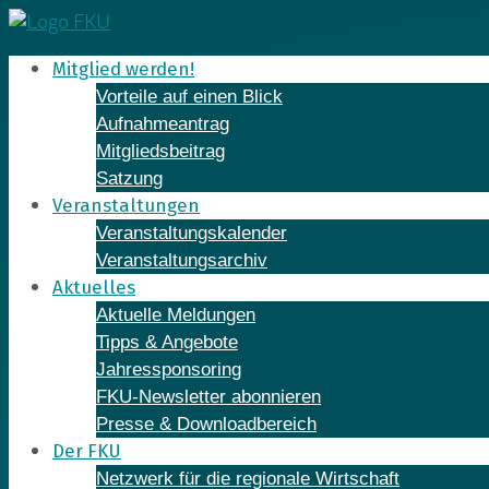
Skip
to
Mitglied werden!
content
Vorteile auf einen Blick
Aufnahmeantrag
Mitgliedsbeitrag
Satzung
Veranstaltungen
Veranstaltungskalender
Veranstaltungsarchiv
Aktuelles
Aktuelle Meldungen
Tipps & Angebote
Jahressponsoring
FKU-Newsletter abonnieren
Presse & Downloadbereich
Der FKU
Netzwerk für die regionale Wirtschaft