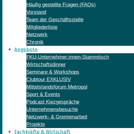
Häufig gestellte Fragen (FAQs)
Vorstand
Team der Geschäftsstelle
Mitgliederliste
Netzwerk
Chronik
Angebote
FKU-Unternehmer:innen-Stammtisch
Wirtschaftsdinner
Seminare & Workshops
Clubtour EXKLUSIV
Mittelstandsforum Metropol
Sport & Events
Podcast Kiezgespräche
Unternehmensbesuche
Netzwerk- & Gremienarbeit
Projekte
Fachkräfte & Wirtschaft