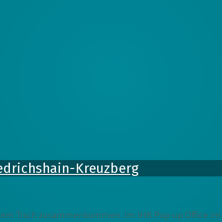
riedrichshain-Kreuzberg
 einem Tisch zusammenkommen. Im IHK Pop-up Office im