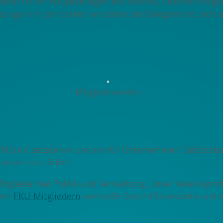
er ist ein Hauptanliegen des Vereins, unseren Mitgl
ltungen im Jahr bieten wir daher die Gelegenheit, sic
Mitglied werden
) e.V. setzen wir uns ein für Unternehmen, Selbststän
tiativen zu stärken.
tglieder bei Politik und Verwaltung. Unser Vereinsprofil
iert
FKU-Mitgliedern
wertvolle Geschäftskontakte und 