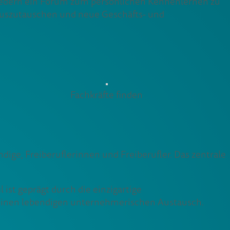
iedern ein Forum zum persönlichen Kennenlernen zu
h auszutauschen und neue Geschäfts- und
Fachkräfte finden
dige, Freiberuflerinnen und Freiberufler. Das zentrale
 ist geprägt durch die einzigartige
einen lebendigen unternehmerischen Austausch.