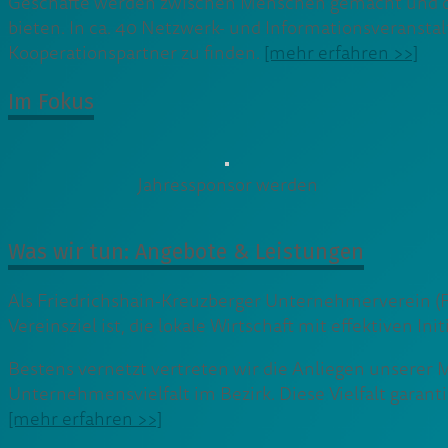
Geschäfte werden zwischen Menschen gemacht und dah
bieten. In ca. 40 Netzwerk- und Informationsveransta
Kooperationspartner zu finden.
[mehr erfahren >>]
Im Fokus
Jahressponsor werden
Was wir tun: Angebote & Leistungen
Als Friedrichshain-Kreuzberger Unternehmerverein (FKU
Vereinsziel ist, die lokale Wirtschaft mit effektiven Ini
Bestens vernetzt vertreten wir die Anliegen unserer Mi
Unternehmensvielfalt im Bezirk. Diese Vielfalt garant
[mehr erfahren >>]