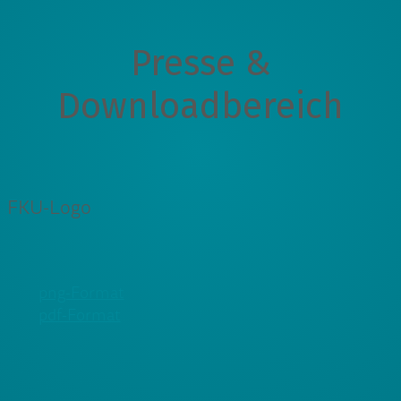
Presse &
Downloadbereich
FKU-Logo
png-Format
pdf-Format