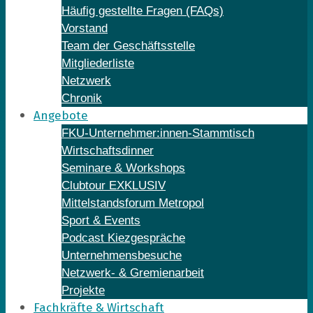
Häufig gestellte Fragen (FAQs)
Vorstand
Team der Geschäftsstelle
Mitgliederliste
Netzwerk
Chronik
Angebote
FKU-Unternehmer:innen-Stammtisch
Wirtschaftsdinner
Seminare & Workshops
Clubtour EXKLUSIV
Mittelstandsforum Metropol
Sport & Events
Podcast Kiezgespräche
Unternehmensbesuche
Netzwerk- & Gremienarbeit
Projekte
Fachkräfte & Wirtschaft