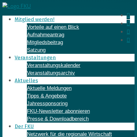
Skip
to
In
Mitglied werden!
content
Fa
Vorteile auf einen Blick
Yo
Aufnahmeantrag
Li
Mitgliedsbeitrag
Satzung
Veranstaltungen
Veranstaltungskalender
Veranstaltungsarchiv
Aktuelles
Aktuelle Meldungen
Tipps & Angebote
Jahressponsoring
FKU-Newsletter abonnieren
Presse & Downloadbereich
Der FKU
Netzwerk für die regionale Wirtschaft