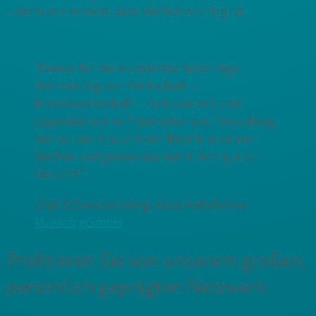
– denn wir wissen, dass Vielfalt wichtig ist.
“Danke für die wunderbar lebendige
Vernetzung von Wirtschaft –
Kreativwirtschaft – Kulturarbeit und
Jugendarbeit in Friedrichshain- Kreuzberg.
Genau das braucht der Bezirk in seiner
Vielfalt und genau das steht ihm gut zu
Gesicht.”
Olaf Schenckenberg, Geschäftsführer
Vuesch gGmbH
Profitieren Sie von unserem großen,
persönlich geprägten Netzwerk