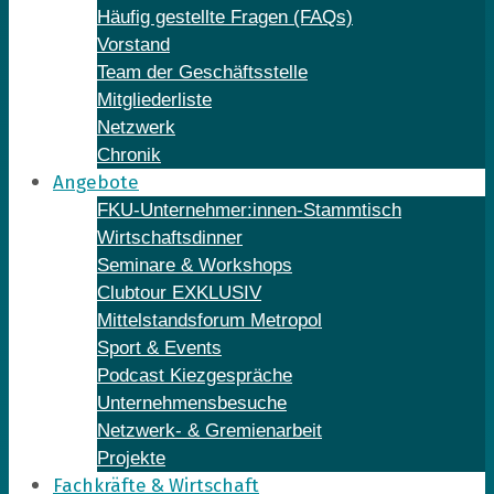
Häufig gestellte Fragen (FAQs)
Vorstand
Team der Geschäftsstelle
Mitgliederliste
Netzwerk
Chronik
Angebote
FKU-Unternehmer:innen-Stammtisch
Wirtschaftsdinner
Seminare & Workshops
Clubtour EXKLUSIV
Mittelstandsforum Metropol
Sport & Events
Podcast Kiezgespräche
Unternehmensbesuche
Netzwerk- & Gremienarbeit
Projekte
Fachkräfte & Wirtschaft