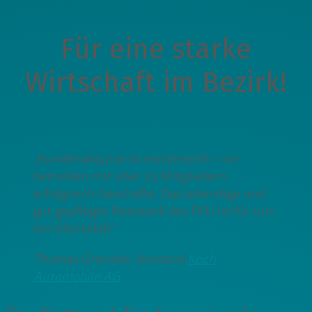
Für eine starke
Wirtschaft im Bezirk!
„Kundenakquise ist existenziell – wir
betreiben mit über 23 Mitgliedern
erfolgreich Geschäfte. Das lebendige und
gut gepflegte Netzwerk des FKU ist für uns
ein Glücksfall.“
Thomas Greitzke, Vorstand
Koch
Automobile AG