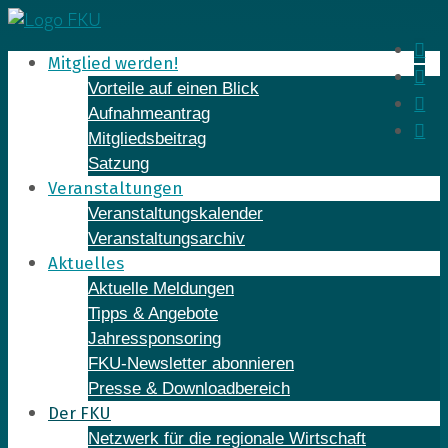
Skip
to
In
Mitglied werden!
content
Fa
Vorteile auf einen Blick
Yo
Aufnahmeantrag
Li
Mitgliedsbeitrag
Satzung
Veranstaltungen
Veranstaltungskalender
Veranstaltungsarchiv
Aktuelles
Aktuelle Meldungen
Tipps & Angebote
Jahressponsoring
FKU-Newsletter abonnieren
Presse & Downloadbereich
Der FKU
Netzwerk für die regionale Wirtschaft