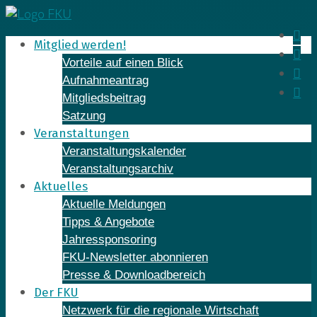
Skip
to
In
Mitglied werden!
content
Fa
Vorteile auf einen Blick
Yo
Aufnahmeantrag
Li
Mitgliedsbeitrag
Satzung
Veranstaltungen
Veranstaltungskalender
Veranstaltungsarchiv
Aktuelles
Aktuelle Meldungen
Tipps & Angebote
Jahressponsoring
FKU-Newsletter abonnieren
Presse & Downloadbereich
Der FKU
Netzwerk für die regionale Wirtschaft