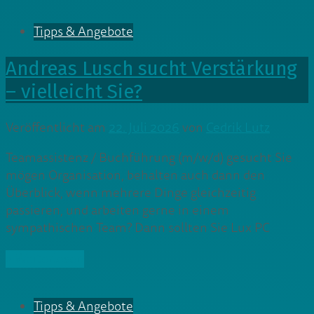
Tipps & Angebote
Andreas Lusch sucht Verstärkung
– vielleicht Sie?
Veröffentlicht am
22. Juli 2026
von
Cedrik Lutz
Teamassistenz / Buchführung (m/w/d) gesucht Sie
mögen Organisation, behalten auch dann den
Überblick, wenn mehrere Dinge gleichzeitig
passieren, und arbeiten gerne in einem
sympathischen Team? Dann sollten Sie Lux PC
» Weiterlesen
Tipps & Angebote