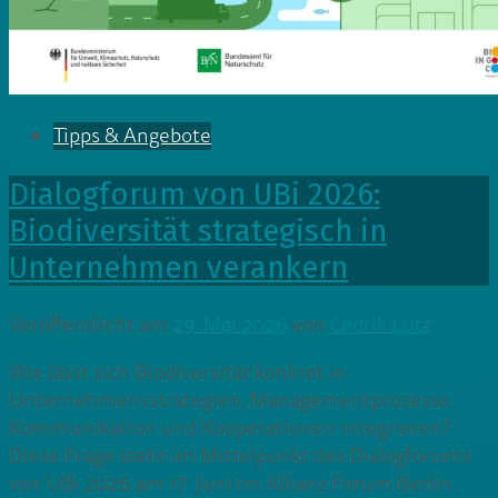
Tipps & Angebote
Dialogforum von UBi 2026:
Biodiversität strategisch in
Unternehmen verankern
Veröffentlicht am
29. Mai 2026
von
Cedrik Lutz
Wie lässt sich Biodiversität konkret in
Unternehmensstrategien, Managementprozesse,
Kommunikation und Kooperationen integrieren?
Diese Frage steht im Mittelpunkt des Dialogforums
von UBi 2026 am 17. Juni im Allianz Forum Berlin.