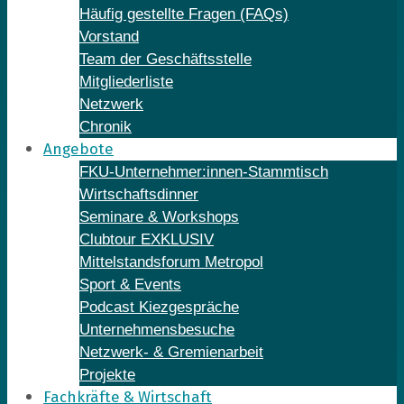
Häufig gestellte Fragen (FAQs)
Vorstand
Team der Geschäftsstelle
Mitgliederliste
Netzwerk
Chronik
Angebote
FKU-Unternehmer:innen-Stammtisch
Wirtschaftsdinner
Seminare & Workshops
Clubtour EXKLUSIV
Mittelstandsforum Metropol
Sport & Events
Podcast Kiezgespräche
Unternehmensbesuche
Netzwerk- & Gremienarbeit
Projekte
Fachkräfte & Wirtschaft