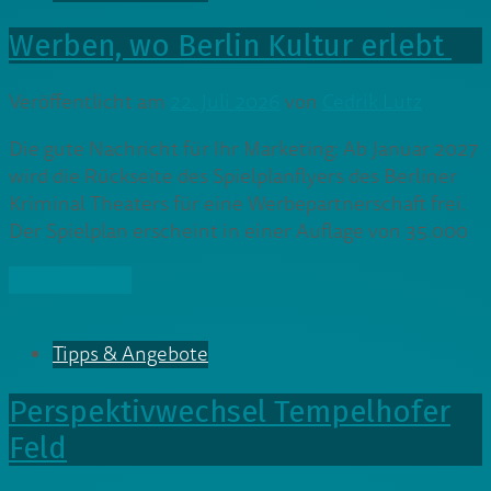
Werben, wo Berlin Kultur erlebt
Veröffentlicht am
22. Juli 2026
von
Cedrik Lutz
Die gute Nachricht für Ihr Marketing: Ab Januar 2027
wird die Rückseite des Spielplanflyers des Berliner
Kriminal Theaters für eine Werbepartnerschaft frei.
Der Spielplan erscheint in einer Auflage von 35.000
» Weiterlesen
Tipps & Angebote
Perspektivwechsel Tempelhofer
Feld