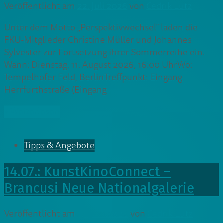
Veröffentlicht am
22. Juli 2026
von
Cedrik Lutz
Unter dem Motto „Perspektivwechsel“ laden die
FKU-Mitglieder Christine Müller und Johannes
Sylvester zur Fortsetzung ihrer Sommerreihe ein.
Wann: Dienstag, 11. August 2026, 16:00 UhrWo:
Tempelhofer Feld, BerlinTreffpunkt: Eingang
Herrfurthstraße (Eingang
» Weiterlesen
Tipps & Angebote
14.07.: KunstKinoConnect –
Brancusi Neue Nationalgalerie
Veröffentlicht am
17. Juni 2026
von
Cedrik Lutz