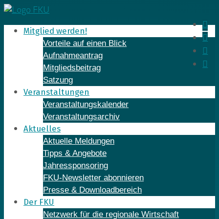
Skip
to
In
Mitglied werden!
content
Fa
Vorteile auf einen Blick
Yo
Aufnahmeantrag
Li
Mitgliedsbeitrag
Satzung
Veranstaltungen
Veranstaltungskalender
Veranstaltungsarchiv
Aktuelles
Aktuelle Meldungen
Tipps & Angebote
Jahressponsoring
FKU-Newsletter abonnieren
Presse & Downloadbereich
Der FKU
Netzwerk für die regionale Wirtschaft