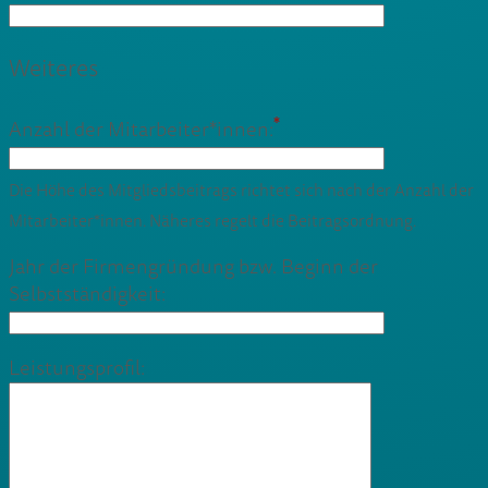
Weiteres
*
Anzahl der Mitarbeiter*innen:
Die Höhe des Mitgliedsbeitrags richtet sich nach der Anzahl der
Mitarbeiter*innen. Näheres regelt die Beitragsordnung.
Jahr der Firmengründung bzw. Beginn der
Selbstständigkeit:
Leistungsprofil: