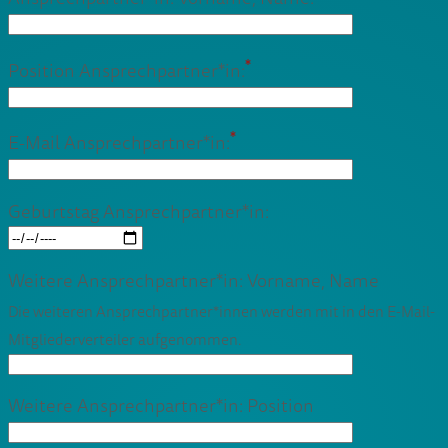
*
Position Ansprechpartner*in:
*
E-Mail Ansprechpartner*in:
Geburtstag Ansprechpartner*in:
Weitere Ansprechpartner*in: Vorname, Name
Die weiteren Ansprechpartner*innen werden mit in den E-Mail-
Mitgliederverteiler aufgenommen.
Weitere Ansprechpartner*in: Position