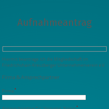
Aufnahmeantrag
Hiermit beantrage ich die Mitgliedschaft im
Friedrichshain-Kreuzberger Unternehmerverein e.V.
Firma & Ansprechpartner
*
Firma:
*
Ansprechpartner*in: Vorname, Name: