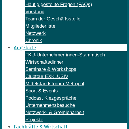
Häufig gestellte Fragen (FAQs)
Vorstand
Team der Geschäftsstelle
Mitgliederliste
Netzwerk
Chronik
Angebote
FKU-Unternehmer:innen-Stammtisch
Wirtschaftsdinner
Seminare & Workshops
Clubtour EXKLUSIV
Mittelstandsforum Metropol
Sport & Events
Podcast Kiezgespräche
Unternehmensbesuche
Netzwerk- & Gremienarbeit
Projekte
Fachkräfte & Wirtschaft