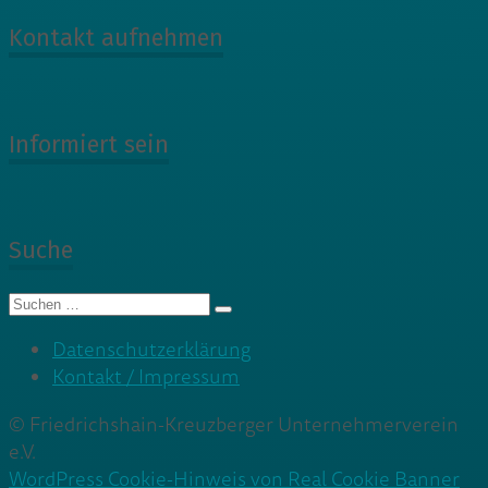
Kontakt aufnehmen
Informiert sein
Suche
Suche
nach:
Datenschutzerklärung
Kontakt / Impressum
© Friedrichshain-Kreuzberger Unternehmerverein
e.V.
WordPress Cookie-Hinweis von Real Cookie Banner