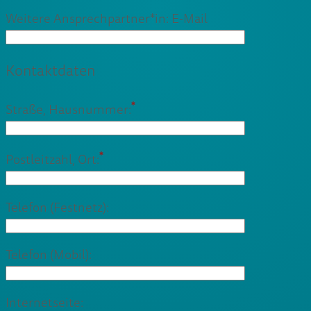
Weitere Ansprechpartner*in: E-Mail
Kontaktdaten
*
Straße, Hausnummer:
*
Postleitzahl, Ort:
Telefon (Festnetz):
Telefon (Mobil):
Internetseite: