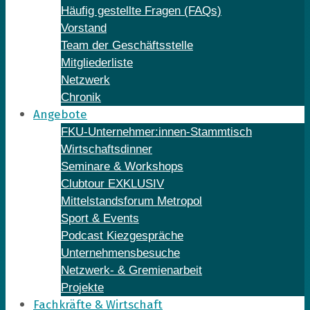
Häufig gestellte Fragen (FAQs)
Vorstand
Team der Geschäftsstelle
Mitgliederliste
Netzwerk
Chronik
Angebote
FKU-Unternehmer:innen-Stammtisch
Wirtschaftsdinner
Seminare & Workshops
Clubtour EXKLUSIV
Mittelstandsforum Metropol
Sport & Events
Podcast Kiezgespräche
Unternehmensbesuche
Netzwerk- & Gremienarbeit
Projekte
Fachkräfte & Wirtschaft