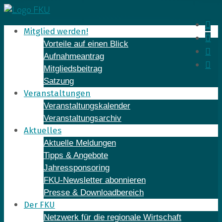
Skip
to
In
Mitglied werden!
content
Fa
Vorteile auf einen Blick
Yo
Aufnahmeantrag
Li
Mitgliedsbeitrag
Satzung
Veranstaltungen
Veranstaltungskalender
Veranstaltungsarchiv
Aktuelles
Aktuelle Meldungen
Tipps & Angebote
Jahressponsoring
FKU-Newsletter abonnieren
Presse & Downloadbereich
Der FKU
Netzwerk für die regionale Wirtschaft