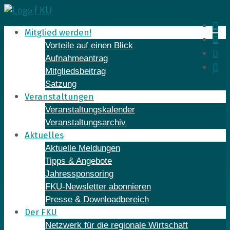
Skip
to
In
Mitglied werden!
content
Fa
Vorteile auf einen Blick
Yo
Aufnahmeantrag
Li
Mitgliedsbeitrag
Satzung
Veranstaltungen
Veranstaltungskalender
Veranstaltungsarchiv
Aktuelles
Aktuelle Meldungen
Tipps & Angebote
Jahressponsoring
FKU-Newsletter abonnieren
Presse & Downloadbereich
Der FKU
Netzwerk für die regionale Wirtschaft