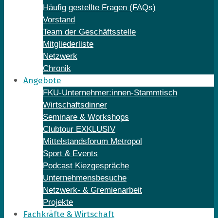
Häufig gestellte Fragen (FAQs)
Vorstand
Team der Geschäftsstelle
Mitgliederliste
Netzwerk
Chronik
Angebote
FKU-Unternehmer:innen-Stammtisch
Wirtschaftsdinner
Seminare & Workshops
Clubtour EXKLUSIV
Mittelstandsforum Metropol
Sport & Events
Podcast Kiezgespräche
Unternehmensbesuche
Netzwerk- & Gremienarbeit
Projekte
Fachkräfte & Wirtschaft