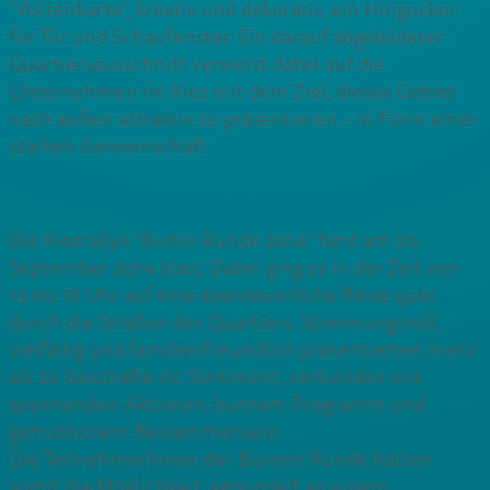
“Visitenkarte”, kreativ und dekorativ, ein Hingucker
für Tür und Schaufenster. Ein darauf abgebildeter
Quartiersausschnitt verweist dabei auf die
Unternehmen im Kiez mit dem Ziel, dieses Gebiet
nach außen attraktiv zu präsentieren – in Form einer
starken Gemeinschaft.
Die Kiezrallye “Bunte Runde 2014” fand am 20.
September 2014 statt. Dabei ging es in der Zeit von
13 bis 16 Uhr auf eine abenteuerliche Reise quer
durch die Straßen des Quartiers. Stimmungsvoll,
vielfältig und familienfreundlich präsentierten mehr
als 20 Geschäfte ihr Sortiment, verbunden mit
spannenden Aktionen, buntem Programm und
gemütlichem Beisammensein.
Die TeilnehmerInnen der Bunten Runde hatten
somit die Möglichkeit, gebündelt an einem