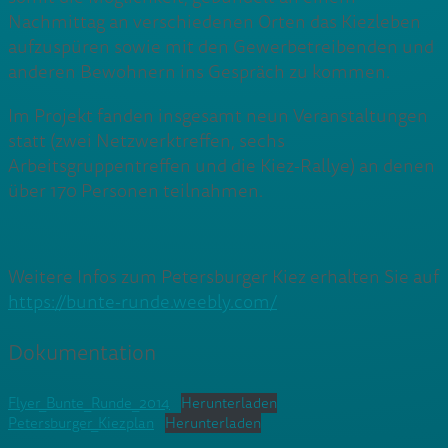
Nachmittag an verschiedenen Orten das Kiezleben
aufzuspüren sowie mit den Gewerbetreibenden und
anderen Bewohnern ins Gespräch zu kommen.
Im Projekt fanden insgesamt neun Veranstaltungen
statt (zwei Netzwerktreffen, sechs
Arbeitsgruppentreffen und die Kiez-Rallye) an denen
über 170 Personen teilnahmen.
Weitere Infos zum Petersburger Kiez erhalten Sie auf
https://bunte-runde.weebly.com/
Dokumentation
Flyer_Bunte_Runde_2014
Herunterladen
Petersburger_Kiezplan
Herunterladen