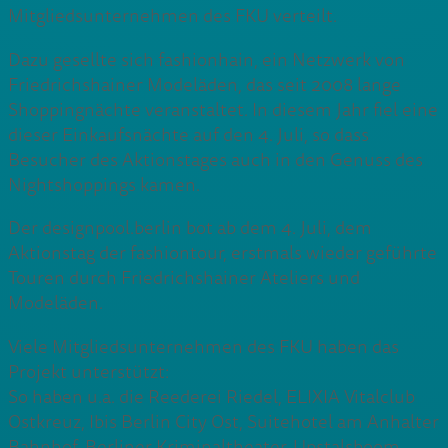
Mitgliedsunternehmen des FKU verteilt.
Dazu gesellte sich fashionhain, ein Netzwerk von
Friedrichshainer Modeläden, das seit 2008 lange
Shoppingnächte veranstaltet. In diesem Jahr fiel eine
dieser Einkaufsnächte auf den 4. Juli, so dass
Besucher des Aktionstages auch in den Genuss des
Nightshoppings kamen.
Der designpool.berlin bot ab dem 4. Juli, dem
Aktionstag der fashiontour, erstmals wieder geführte
Touren durch Friedrichshainer Ateliers und
Modeläden.
Viele Mitgliedsunternehmen des FKU haben das
Projekt unterstützt:
So haben u.a. die Reederei Riedel, ELIXIA Vitalclub
Ostkreuz, Ibis Berlin City Ost, Suitehotel am Anhalter
Bahnhof, Berliner Kriminaltheater, Upstalsboom