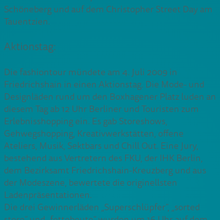
Schöneberg und auf dem Christopher Street Day am
Tauentzien.
Aktionstag:
Die fashiontour mündete am 4. Juli 2009 in
Friedrichshain in einen Aktionstag. Die Mode- und
Designläden rund um den Boxhagener Platz luden an
diesem Tag ab 12 Uhr Berliner und Touristen zum
Erlebnisshopping ein. Es gab Storeshows,
Gehwegshopping, Kreativwerkstätten, offene
Ateliers, Musik, Sektbars und Chill Out. Eine Jury,
bestehend aus Vertretern des FKU, der IHK Berlin,
dem Bezirksamt Friedrichshain-Kreuzberg und aus
der Modeszene, bewertete die originellsten
Ladenpräsentationen.
Die drei Gewinnerläden „Superschlüpfer“, „sorted
store“ und „fettebeute“ wurden um 16 Uhr auf dem