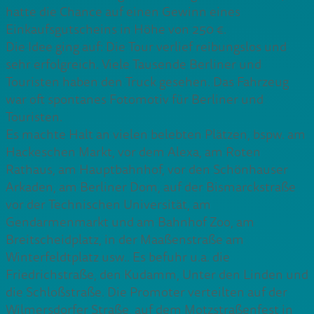
hatte die Chance auf einen Gewinn eines
Einkaufsgutscheins in Höhe von 250 €.
Die Idee ging auf: Die Tour verlief reibungslos und
sehr erfolgreich. Viele Tausende Berliner und
Touristen haben den Truck gesehen. Das Fahrzeug
war oft spontanes Fotomotiv für Berliner und
Touristen.
Es machte Halt an vielen belebten Plätzen, bspw. am
Hackeschen Markt, vor dem Alexa, am Roten
Rathaus, am Hauptbahnhof, vor den Schönhauser
Arkaden, am Berliner Dom, auf der Bismarckstraße
vor der Technischen Universität, am
Gendarmenmarkt und am Bahnhof Zoo, am
Breitscheidplatz, in der Maaßenstraße am
Winterfeldtplatz usw.. Es befuhr u.a. die
Friedrichstraße, den Kudamm, Unter den Linden und
die Schloßstraße. Die Promoter verteilten auf der
Wilmersdorfer Straße, auf dem Motzstraßenfest in