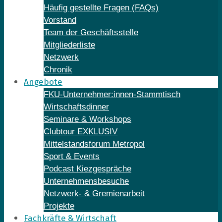
Häufig gestellte Fragen (FAQs)
Vorstand
Team der Geschäftsstelle
Mitgliederliste
Netzwerk
Chronik
Angebote
FKU-Unternehmer:innen-Stammtisch
Wirtschaftsdinner
Seminare & Workshops
Clubtour EXKLUSIV
Mittelstandsforum Metropol
Sport & Events
Podcast Kiezgespräche
Unternehmensbesuche
Netzwerk- & Gremienarbeit
Projekte
Fachkräfte & Wirtschaft