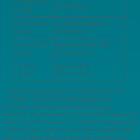
19.+20. Juni
Schöneberg
2009
26.+27. Juni
Charlottenburg und
2009
Wilmersdorf
03.+04. Juli
Prenzlauer Berg und
2009
Friedrichshain
04. Juli
Aktionstag in
2009
Friedrichshain
Das Fahrzeug bewegte sich ständig durch die
Straßen und wurde parallel begleitet von
Promotern auf Inline-Skates. Die Promoter
verteilten den Modeeinkaufsführer fashionguide und
einen Flyer, der zum Besuch des Aktionstages einlud.
In diesem Flyer war ein Gewinnspiel integriert: Wer
damit am Aktionstag zum Boxhagener Platz kam,