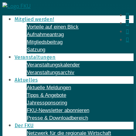
Skip
to
In
Mitglied werden!
content
Fa
Vorteile auf einen Blick
Yo
Aufnahmeantrag
Li
Mitgliedsbeitrag
Satzung
Veranstaltungen
Veranstaltungskalender
Veranstaltungsarchiv
Aktuelles
Aktuelle Meldungen
Tipps & Angebote
Jahressponsoring
FKU-Newsletter abonnieren
Presse & Downloadbereich
Der FKU
Netzwerk für die regionale Wirtschaft