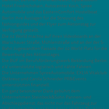
Hotel Friedrichshain, Autocenter Koch, Spree
Automobile und das EasternComfort Hostelboat
Berlin ihre Auslagen für die Streuung des
fashionguides und der Flyer zum Aktionstag zur
Verfügung gestellt.
Die o2 World machte auf ihren Videoboards an der
Warschauer Straße, Mühlenstraße und an der der S-
Bahn zugewandten Fassade der o2 World Platz für die
Bewerbung des Aktionstages.
Die BUF im Berufsförderungswerk Bekleidung Berlin
e.V. unterstützte logistisch und nähte Fahnen.
Die Unternehmen SpreeAutomobile, EXLIA Vitalclub
Ostkreuz und Carola Schneider PR&Events
unterstützten finanziell.
Ein ganz besonderer Dank gebührt dem
Unternehmen Steinbock&Sohn Pannen- und
Abschleppdienst, das nicht nur das Fahrzeug zur