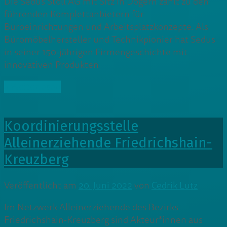
Die Sedus Stoll AG mit Sitz in Dogern zählt zu den
führenden Komplettanbietern für
Büroeinrichtungen und Arbeitsplatzkonzepte. Als
Büromöbelhersteller und Technikpionier hat Sedus
in seiner 150-jährigen Firmengeschichte mit
innovativen Produkten
» Weiterlesen
Koordinierungsstelle
Alleinerziehende Friedrichshain-
Kreuzberg
Veröffentlicht am
20. Juni 2022
von
Cedrik Lutz
Im Netzwerk Alleinerziehende des Bezirks
Friedrichshain-Kreuzberg sind Akteur*innen aus