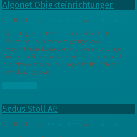
Algonet Objekteinrichtungen
Veröffentlicht am
30. Juni 2022
von
Cedrik Lutz
Algonet agiert seit 30 Jahren auf dem deutschen
Büromarkt und bietet einzigartige sowie
fortschrittliche Konzepte für Büroeinrichtungen.
Profitieren Sie von unseren umfangreichen und
zukunftsweisenden Leistungen im Bereich der
Büroplanung sowie
» Weiterlesen
Sedus Stoll AG
Veröffentlicht am
30. Juni 2022
von
Cedrik Lutz