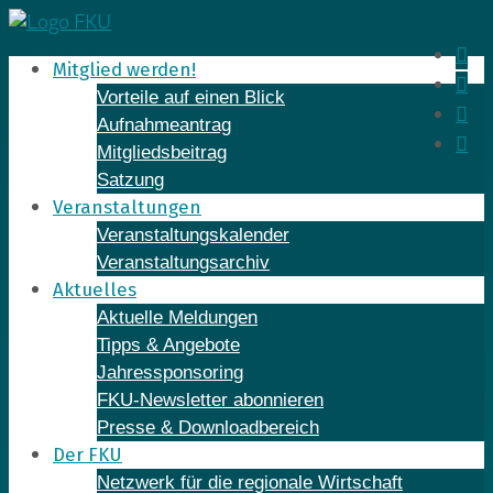
Skip
to
In
Mitglied werden!
content
Fa
Vorteile auf einen Blick
Yo
Aufnahmeantrag
Li
Mitgliedsbeitrag
Satzung
Veranstaltungen
Veranstaltungskalender
Veranstaltungsarchiv
Aktuelles
Aktuelle Meldungen
Tipps & Angebote
Jahressponsoring
FKU-Newsletter abonnieren
Presse & Downloadbereich
Der FKU
Netzwerk für die regionale Wirtschaft