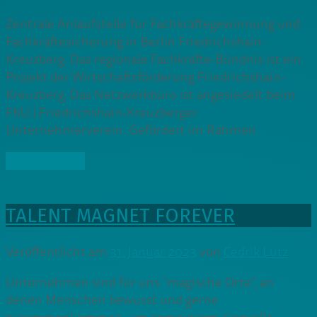
Zentrale Anlaufstelle für Fachkräftegewinnung und
Fachkräftesicherung in Berlin Friedrichshain-
Kreuzberg. Das regionale Fachkräfte-Bündnis ist ein
Projekt der Wirtschaftsförderung Friedrichshain-
Kreuzberg. Das Netzwerkbüro ist angesiedelt beim
FKU | Friedrichshain-Kreuzberger
Unternehmerverein. Gefördert im Rahmen
» Weiterlesen
TALENT MAGNET FOREVER
Veröffentlicht am
31. Januar 2023
von
Cedrik Lutz
Unternehmen sind für uns “magische Orte”, an
denen Menschen bewusst und gerne