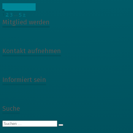
» Weiterlesen
1
2
3
…
5
»
Mitglied werden
Kontakt aufnehmen
Informiert sein
Suche
Suche
nach: