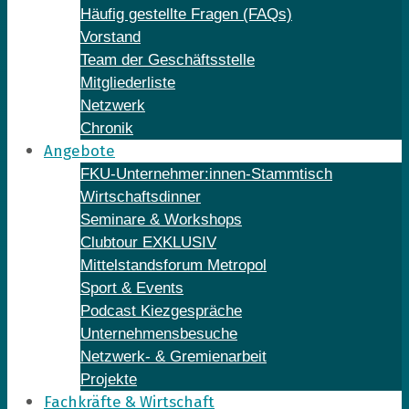
Häufig gestellte Fragen (FAQs)
Vorstand
Team der Geschäftsstelle
Mitgliederliste
Netzwerk
Chronik
Angebote
FKU-Unternehmer:innen-Stammtisch
Wirtschaftsdinner
Seminare & Workshops
Clubtour EXKLUSIV
Mittelstandsforum Metropol
Sport & Events
Podcast Kiezgespräche
Unternehmensbesuche
Netzwerk- & Gremienarbeit
Projekte
Fachkräfte & Wirtschaft