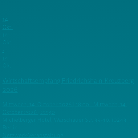
14
Okt.
14
Okt.
-
14
Okt.
Wirtschaftsempfang Friedrichshain-Kreuzberg
2026
Mittwoch, 14. Oktober 2026 | 18:00 - Mittwoch, 14.
Oktober 2026 | 22:30
Michelberger Hotel, Warschauer Str. 39-40, 10243
Berlin
Netzwerk-Veranstaltung