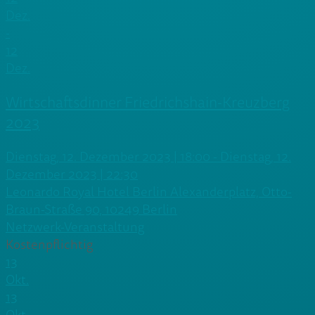
Dez.
-
12
Dez.
Wirtschaftsdinner Friedrichshain-Kreuzberg
2023
Dienstag, 12. Dezember 2023 | 18:00 - Dienstag, 12.
Dezember 2023 | 22:30
Leonardo Royal Hotel Berlin Alexanderplatz, Otto-
Braun-Straße 90, 10249 Berlin
Netzwerk-Veranstaltung
Kostenpflichtig
13
Okt.
13