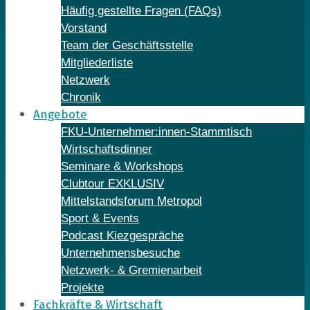
Häufig gestellte Fragen (FAQs)
Vorstand
Team der Geschäftsstelle
Mitgliederliste
Netzwerk
Chronik
Angebote
FKU-Unternehmer:innen-Stammtisch
Wirtschaftsdinner
Seminare & Workshops
Clubtour EXKLUSIV
Mittelstandsforum Metropol
Sport & Events
Podcast Kiezgespräche
Unternehmensbesuche
Netzwerk- & Gremienarbeit
Projekte
Fachkräfte & Wirtschaft