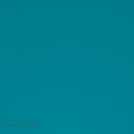
02
Okt.
02
Okt.
-
02
Okt.
Wirtschaftsdinner Friedrichshain-Kreuzberg
2025
Donnerstag, 2. Oktober 2025 | 17:45 - Donnerstag, 2.
Oktober 2025 | 23:00
Schwarze Heidi Fondue Hütte HINTERM BERG, Alt-
Stralau 68, 10245 Berlin
Netzwerk-Veranstaltung
Kostenpflichtig
06