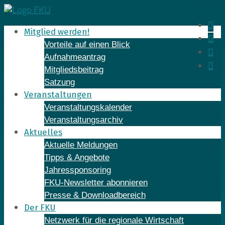
Skip
to
In
Mitglied werden!
content
Fa
Vorteile auf einen Blick
Yo
Aufnahmeantrag
Li
Mitgliedsbeitrag
Satzung
Veranstaltungen
Veranstaltungskalender
Veranstaltungsarchiv
Aktuelles
Aktuelle Meldungen
Tipps & Angebote
Jahressponsoring
FKU-Newsletter abonnieren
Presse & Downloadbereich
Der FKU
Netzwerk für die regionale Wirtschaft