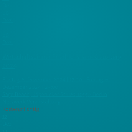
Dez.
06
Dez.
-
06
Dez.
Wirtschaftsdinner Friedrichshain-Kreuzberg
2024
Freitag, 6. Dezember 2024 | 17:00 - Freitag, 6.
Dezember 2024 | 23:00
Sage Beach, Köpenicker Str. 20, 10997 Berlin
Netzwerk-Veranstaltung
Kostenpflichtig
12
Dez.
12