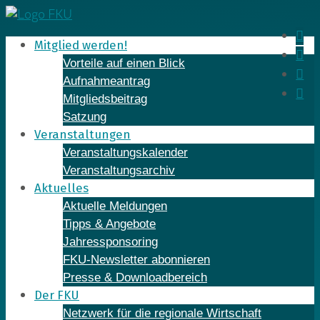
Skip
to
In
Mitglied werden!
content
Fa
Vorteile auf einen Blick
Yo
Aufnahmeantrag
Li
Mitgliedsbeitrag
Satzung
Veranstaltungen
Veranstaltungskalender
Veranstaltungsarchiv
Aktuelles
Aktuelle Meldungen
Tipps & Angebote
Jahressponsoring
FKU-Newsletter abonnieren
Presse & Downloadbereich
Der FKU
Netzwerk für die regionale Wirtschaft