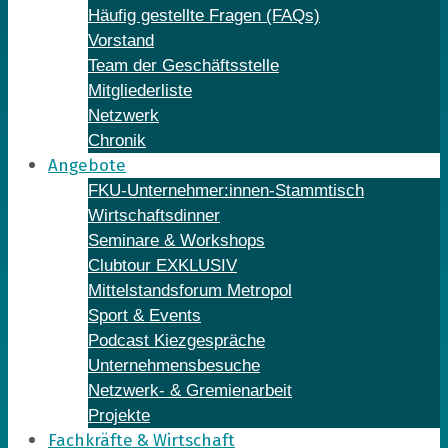
Häufig gestellte Fragen (FAQs)
Vorstand
Team der Geschäftsstelle
Mitgliederliste
Netzwerk
Chronik
Angebote
FKU-Unternehmer:innen-Stammtisch
Wirtschaftsdinner
Seminare & Workshops
Clubtour EXKLUSIV
Mittelstandsforum Metropol
Sport & Events
Podcast Kiezgespräche
Unternehmensbesuche
Netzwerk- & Gremienarbeit
Projekte
Fachkräfte & Wirtschaft