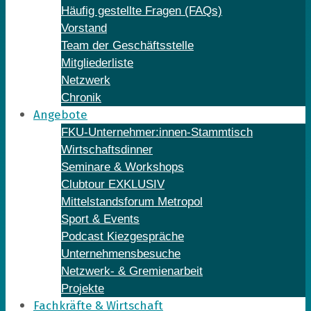
Häufig gestellte Fragen (FAQs)
Vorstand
Team der Geschäftsstelle
Mitgliederliste
Netzwerk
Chronik
Angebote
FKU-Unternehmer:innen-Stammtisch
Wirtschaftsdinner
Seminare & Workshops
Clubtour EXKLUSIV
Mittelstandsforum Metropol
Sport & Events
Podcast Kiezgespräche
Unternehmensbesuche
Netzwerk- & Gremienarbeit
Projekte
Fachkräfte & Wirtschaft