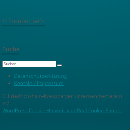
Informiert sein
Suche
Suche
nach:
Datenschutzerklärung
Kontakt / Impressum
© Friedrichshain-Kreuzberger Unternehmerverein
e.V.
WordPress Cookie-Hinweis von Real Cookie Banner