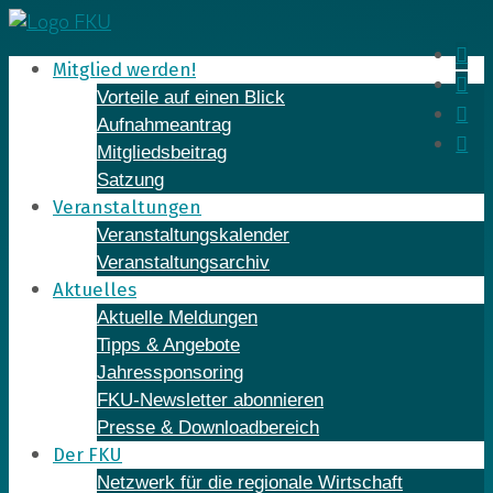
Skip
to
In
Mitglied werden!
content
Fa
Vorteile auf einen Blick
Yo
Aufnahmeantrag
Li
Mitgliedsbeitrag
Satzung
Veranstaltungen
Veranstaltungskalender
Veranstaltungsarchiv
Aktuelles
Aktuelle Meldungen
Tipps & Angebote
Jahressponsoring
FKU-Newsletter abonnieren
Presse & Downloadbereich
Der FKU
Netzwerk für die regionale Wirtschaft