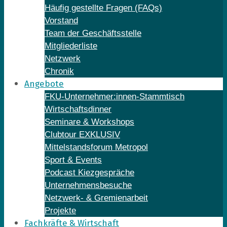
Häufig gestellte Fragen (FAQs)
Vorstand
Team der Geschäftsstelle
Mitgliederliste
Netzwerk
Chronik
Angebote
FKU-Unternehmer:innen-Stammtisch
Wirtschaftsdinner
Seminare & Workshops
Clubtour EXKLUSIV
Mittelstandsforum Metropol
Sport & Events
Podcast Kiezgespräche
Unternehmensbesuche
Netzwerk- & Gremienarbeit
Projekte
Fachkräfte & Wirtschaft