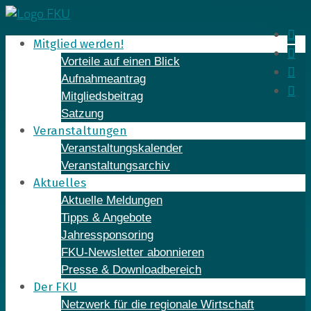
Skip
to
In
Mitglied werden!
content
Fa
Vorteile auf einen Blick
Yo
Aufnahmeantrag
Li
Mitgliedsbeitrag
Satzung
Veranstaltungen
Veranstaltungskalender
Veranstaltungsarchiv
Aktuelles
Aktuelle Meldungen
Tipps & Angebote
Jahressponsoring
FKU-Newsletter abonnieren
Presse & Downloadbereich
Der FKU
Netzwerk für die regionale Wirtschaft