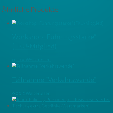
Ähnliche Produkte
Workshop “Führungsstärke”
(FKU-Mitglied)
0,00
€
Weiterlesen
Teilnahme “Verkehrswende”
0,00
€
Weiterlesen