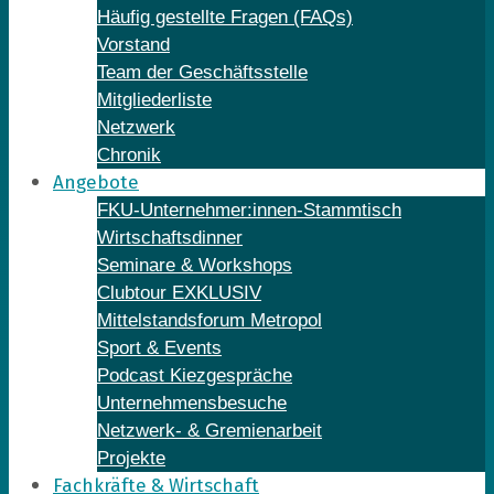
Häufig gestellte Fragen (FAQs)
Vorstand
Team der Geschäftsstelle
Mitgliederliste
Netzwerk
Chronik
Angebote
FKU-Unternehmer:innen-Stammtisch
Wirtschaftsdinner
Seminare & Workshops
Clubtour EXKLUSIV
Mittelstandsforum Metropol
Sport & Events
Podcast Kiezgespräche
Unternehmensbesuche
Netzwerk- & Gremienarbeit
Projekte
Fachkräfte & Wirtschaft