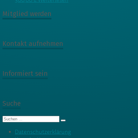
300,00
€
Weiterlesen
Mitglied werden
Kontakt aufnehmen
Informiert sein
Suche
Suche
nach:
Datenschutzerklärung