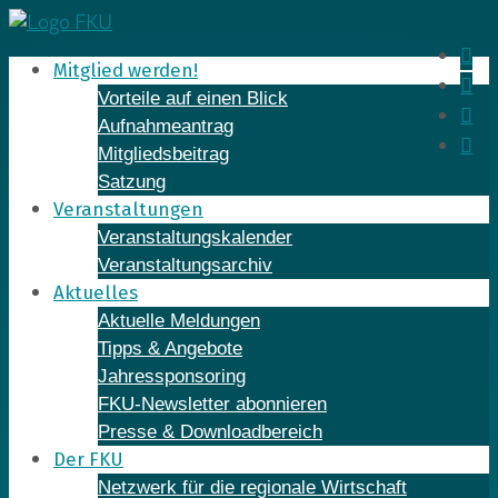
Skip
to
In
Mitglied werden!
content
Fa
Vorteile auf einen Blick
Yo
Aufnahmeantrag
Li
Mitgliedsbeitrag
Satzung
Veranstaltungen
Veranstaltungskalender
Veranstaltungsarchiv
Aktuelles
Aktuelle Meldungen
Tipps & Angebote
Jahressponsoring
FKU-Newsletter abonnieren
Presse & Downloadbereich
Der FKU
Netzwerk für die regionale Wirtschaft