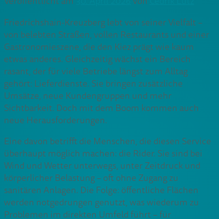
Veröffentlicht am
30. April 2026
von
Cedrik Lutz
Friedrichshain-Kreuzberg lebt von seiner Vielfalt –
von belebten Straßen, vollen Restaurants und einer
Gastronomieszene, die den Kiez prägt wie kaum
etwas anderes. Gleichzeitig wächst ein Bereich
rasant, der für viele Betriebe längst zum Alltag
gehört: Lieferdienste. Sie bringen zusätzliche
Umsätze, neue Kundengruppen und mehr
Sichtbarkeit. Doch mit dem Boom kommen auch
neue Herausforderungen.
Eine davon betrifft die Menschen, die diesen Service
überhaupt möglich machen: die Rider. Sie sind bei
Wind und Wetter unterwegs, unter Zeitdruck und
körperlicher Belastung – oft ohne Zugang zu
sanitären Anlagen. Die Folge: öffentliche Flächen
werden notgedrungen genutzt, was wiederum zu
Problemen im direkten Umfeld führt – für