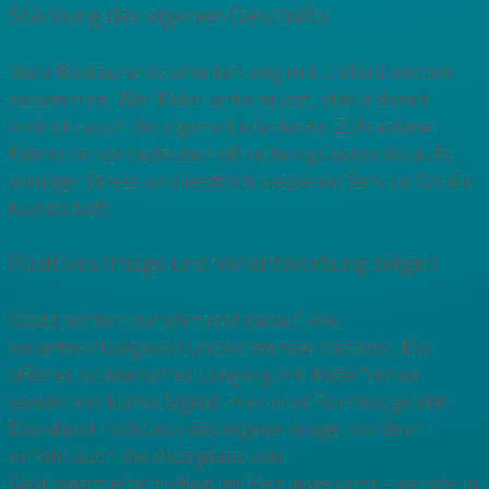
Stärkung des eigenen Geschäfts
Viele Restaurants arbeiten eng mit Lieferdiensten
zusammen. Wer Rider unterstützt, stärkt damit
indirekt auch die eigene Lieferkette. Zufriedene
Fahrer:innen bedeuten oft reibungslosere Abläufe,
weniger Stress und letztlich besseren Service für die
Kundschaft.
Positives Image und Verantwortung zeigen
Gäste achten zunehmend darauf, wie
verantwortungsvoll Unternehmen handeln. Ein
offener, solidarischer Umgang mit Rider*innen
sendet ein klares Signal: Hier wird Fairness gelebt.
Das stärkt nicht nur das eigene Image, sondern
erhöht auch die Akzeptanz von
Gastronomiebetrieben im Kiez insgesamt – gerade in