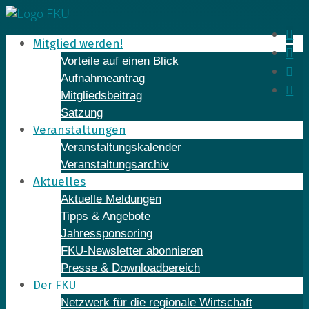
Skip
to
In
Mitglied werden!
content
Fa
Vorteile auf einen Blick
Yo
Aufnahmeantrag
Li
Mitgliedsbeitrag
Satzung
Veranstaltungen
Veranstaltungskalender
Veranstaltungsarchiv
Aktuelles
Aktuelle Meldungen
Tipps & Angebote
Jahressponsoring
FKU-Newsletter abonnieren
Presse & Downloadbereich
Der FKU
Netzwerk für die regionale Wirtschaft