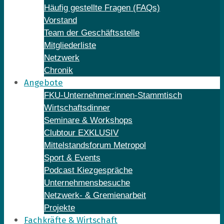
Häufig gestellte Fragen (FAQs)
Vorstand
Team der Geschäftsstelle
Mitgliederliste
Netzwerk
Chronik
Angebote
FKU-Unternehmer:innen-Stammtisch
Wirtschaftsdinner
Seminare & Workshops
Clubtour EXKLUSIV
Mittelstandsforum Metropol
Sport & Events
Podcast Kiezgespräche
Unternehmensbesuche
Netzwerk- & Gremienarbeit
Projekte
Fachkräfte & Wirtschaft