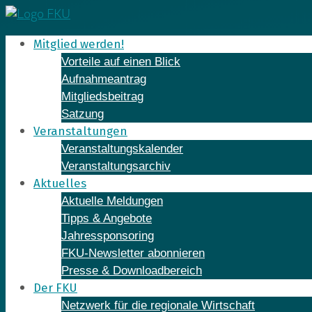
Skip
to
Mitglied werden!
content
Vorteile auf einen Blick
Aufnahmeantrag
Mitgliedsbeitrag
Satzung
Veranstaltungen
Veranstaltungskalender
Veranstaltungsarchiv
Aktuelles
Aktuelle Meldungen
Tipps & Angebote
Jahressponsoring
FKU-Newsletter abonnieren
Presse & Downloadbereich
Der FKU
Netzwerk für die regionale Wirtschaft