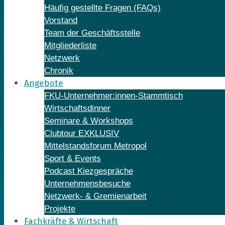
Häufig gestellte Fragen (FAQs)
Vorstand
Team der Geschäftsstelle
Mitgliederliste
Netzwerk
Chronik
Angebote
FKU-Unternehmer:innen-Stammtisch
Wirtschaftsdinner
Seminare & Workshops
Clubtour EXKLUSIV
Mittelstandsforum Metropol
Sport & Events
Podcast Kiezgespräche
Unternehmensbesuche
Netzwerk- & Gremienarbeit
Projekte
Fachkräfte & Wirtschaft