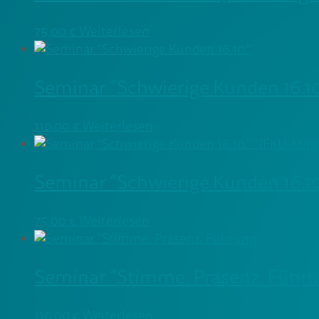
75,00
€
Weiterlesen
Seminar “Schwierige Kunden 16.10
110,00
€
Weiterlesen
Seminar “Schwierige Kunden 16.10
75,00
€
Weiterlesen
Seminar “Stimme. Präsenz. Führ
110,00
€
Weiterlesen