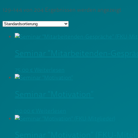
129–144 von 204 Ergebnissen werden angezeigt
Seminar “Mitarbeitenden-Gespräc
75,00
€
Weiterlesen
Seminar “Motivation”
110,00
€
Weiterlesen
Seminar “Motivation” (FKU-Mitgli