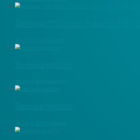
Seminar “Stimme. Präsenz. Führu
75,00
€
Weiterlesen
Seminargebühr
95,00
€
Weiterlesen
Seminargebühr
95,00
€
Weiterlesen