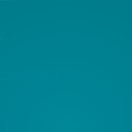
.”
.” `(FKU-Mitglied)
ung”