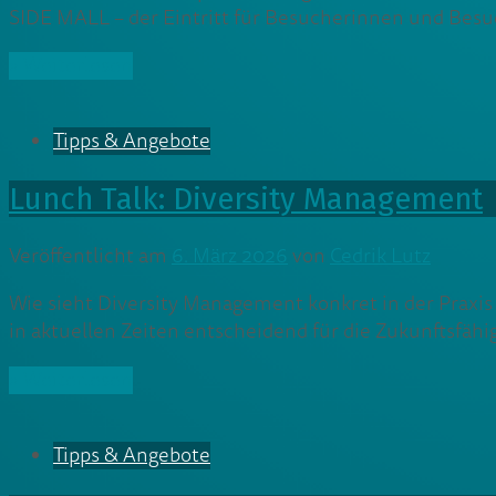
SIDE MALL – der Eintritt für Besucherinnen und Besuch
» Weiterlesen
Tipps & Angebote
Lunch Talk: Diversity Management
Veröffentlicht am
6. März 2026
von
Cedrik Lutz
Wie sieht Diversity Management konkret in der Praxis
in aktuellen Zeiten entscheidend für die Zukunftsfähi
» Weiterlesen
Tipps & Angebote