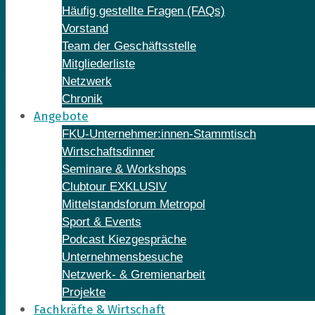
Häufig gestellte Fragen (FAQs)
Vorstand
Team der Geschäftsstelle
Mitgliederliste
Netzwerk
Chronik
Angebote
FKU-Unternehmer:innen-Stammtisch
Wirtschaftsdinner
Seminare & Workshops
Clubtour EXKLUSIV
Mittelstandsforum Metropol
Sport & Events
Podcast Kiezgespräche
Unternehmensbesuche
Netzwerk- & Gremienarbeit
Projekte
Fachkräfte & Wirtschaft