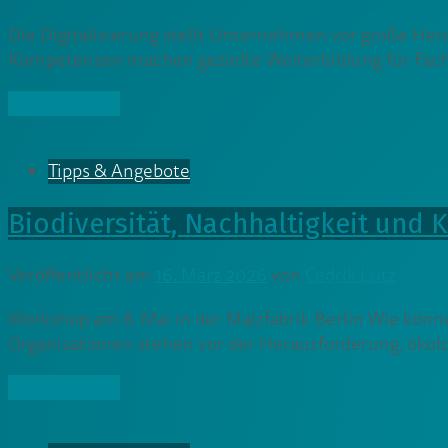
Die Digitalisierung stellt Unternehmen vor große He
Kompetenzen machen gezielte Weiterbildung für Fachk
» Weiterlesen
Tipps & Angebote
Biodiversität, Nachhaltigkeit und 
Veröffentlicht am
16. März 2026
von
Cedrik Lutz
Workshop am 8. Mai in der Malzfabrik Berlin Wie kön
Organisationen stehen vor der Herausforderung, ökol
» Weiterlesen