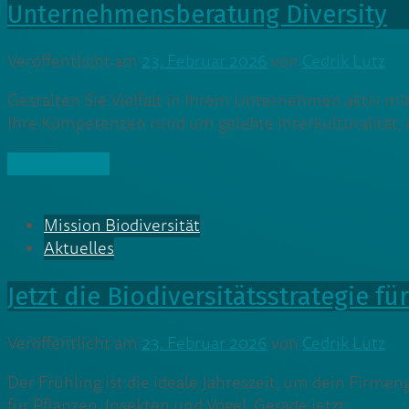
Unternehmensberatung Diversity
Veröffentlicht am
23. Februar 2026
von
Cedrik Lutz
Gestalten Sie Vielfalt in Ihrem Unternehmen aktiv mi
Ihre Kompetenzen rund um gelebte Interkulturalität,
» Weiterlesen
Mission Biodiversität
Aktuelles
Jetzt die Biodiversitätsstrategie f
Veröffentlicht am
23. Februar 2026
von
Cedrik Lutz
Der Frühling ist die ideale Jahreszeit, um dein Firme
für Pflanzen, Insekten und Vögel. Gerade jetzt,