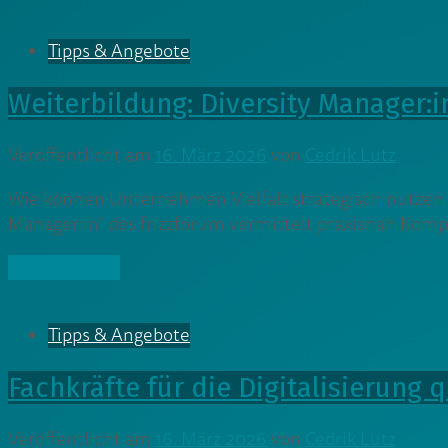
Tipps & Angebote
Weiterbildung: Diversity Manager:i
Veröffentlicht am
16. März 2026
von
Cedrik Lutz
Wie können Unternehmen Vielfalt strategisch nutzen 
Manager:in“ des frizzforum vermittelt praxisnah Komp
» Weiterlesen
Tipps & Angebote
Fachkräfte für die Digitalisierung 
Veröffentlicht am
16. März 2026
von
Cedrik Lutz