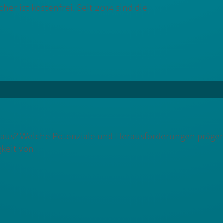
er ist kostenfrei. Seit 2014 sind die
 aus? Welche Potenziale und Herausforderungen prägen 
gkeit von