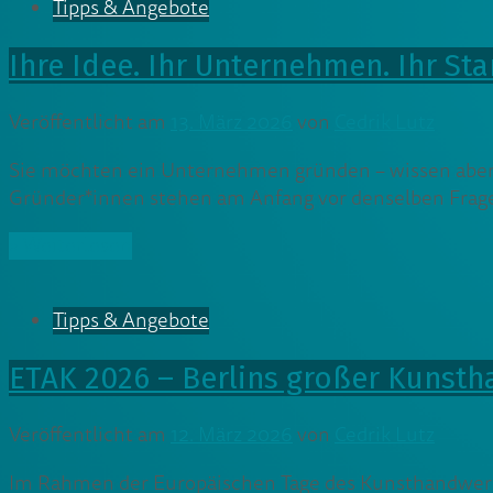
Tipps & Angebote
Ihre Idee. Ihr Unternehmen. Ihr Star
Veröffentlicht am
13. März 2026
von
Cedrik Lutz
Sie möchten ein Unternehmen gründen – wissen aber noc
Gründer*innen stehen am Anfang vor denselben Fra
» Weiterlesen
Tipps & Angebote
ETAK 2026 – Berlins großer Kunst
Veröffentlicht am
12. März 2026
von
Cedrik Lutz
Im Rahmen der Europäischen Tage des Kunsthandwerk