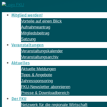
Skip
to
Mitglied werden!
content
Vorteile auf einen Blick
Aufnahmeantrag
Mitgliedsbeitrag
Satzung
Veranstaltungen
Veranstaltungskalender
Veranstaltungsarchiv
Aktuelles
Aktuelle Meldungen
Tipps & Angebote
Jahressponsoring
FKU-Newsletter abonnieren
Presse & Downloadbereich
Der FKU
Netzwerk für die regionale Wirtschaft