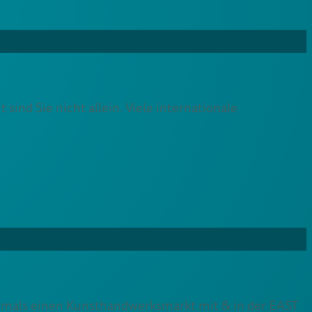
ind Sie nicht allein. Viele internationale
tmals einen Kunsthandwerksmarkt mit & in der EAST