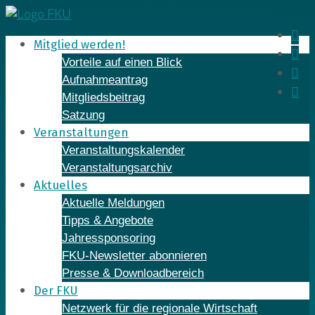
Skip
to
In
Mitglied werden!
content
Fa
Vorteile auf einen Blick
Yo
Aufnahmeantrag
Li
Mitgliedsbeitrag
Satzung
Veranstaltungen
Veranstaltungskalender
Veranstaltungsarchiv
Aktuelles
Aktuelle Meldungen
Tipps & Angebote
Jahressponsoring
FKU-Newsletter abonnieren
Presse & Downloadbereich
Der FKU
Netzwerk für die regionale Wirtschaft