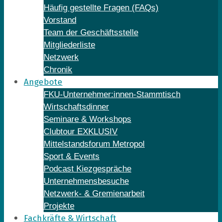
Häufig gestellte Fragen (FAQs)
Vorstand
Team der Geschäftsstelle
Mitgliederliste
Netzwerk
Chronik
Angebote
FKU-Unternehmer:innen-Stammtisch
Wirtschaftsdinner
Seminare & Workshops
Clubtour EXKLUSIV
Mittelstandsforum Metropol
Sport & Events
Podcast Kiezgespräche
Unternehmensbesuche
Netzwerk- & Gremienarbeit
Projekte
Fachkräfte & Wirtschaft