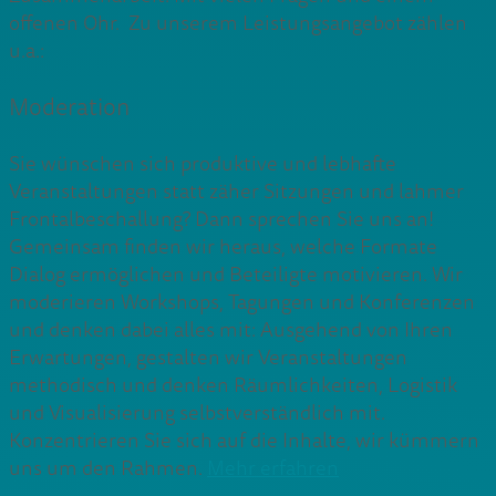
offenen Ohr. Zu unserem Leistungsangebot zählen
u.a.:
Moderation
Sie wünschen sich produktive und lebhafte
Veranstaltungen statt zäher Sitzungen und lahmer
Frontalbeschallung? Dann sprechen Sie uns an!
Gemeinsam finden wir heraus, welche Formate
Dialog ermöglichen und Beteiligte motivieren. Wir
moderieren Workshops, Tagungen und Konferenzen
und denken dabei alles mit: Ausgehend von Ihren
Erwartungen, gestalten wir Veranstaltungen
methodisch und denken Räumlichkeiten, Logistik
und Visualisierung selbstverständlich mit.
Konzentrieren Sie sich auf die Inhalte, wir kümmern
uns um den Rahmen.
Mehr erfahren