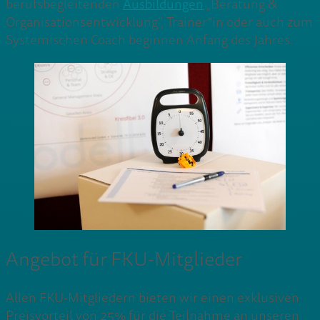
berufsbegleitenden
Ausbildungen
„Beratung &
Organisationsentwicklung“, Trainer*in oder auch zum
Systemischen Coach beginnen Anfang des Jahres.
Angebot für FKU-Mitglieder
Allen FKU-Mitgliedern bieten wir einen exklusiven
Preisvorteil von 25% für die Teilnahme an unseren