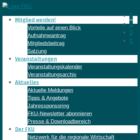
Skip
to
In
Mitglied werden!
content
Fa
Vorteile auf einen Blick
Yo
Aufnahmeantrag
Li
Mitgliedsbeitrag
Satzung
Veranstaltungen
Veranstaltungskalender
Veranstaltungsarchiv
Aktuelles
Aktuelle Meldungen
Tipps & Angebote
Jahressponsoring
FKU-Newsletter abonnieren
Presse & Downloadbereich
Der FKU
Netzwerk für die regionale Wirtschaft