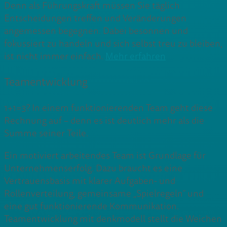
Denn als Führungskraft müssen Sie täglich
Entscheidungen treffen und Veränderungen
angemessen begegnen. Dabei besonnen und
fokussiert zu handeln und sich selbst treu zu bleiben,
ist nicht immer einfach.
Mehr erfahren
Teamentwicklung
1+1=3? In einem funktionierenden Team geht diese
Rechnung auf – denn es ist deutlich mehr als die
Summe seiner Teile.
Ein motiviert arbeitendes Team ist Grundlage für
Unternehmenserfolg. Dazu braucht es eine
Vertrauensbasis mit klarer Aufgaben- und
Rollenverteilung, gemeinsame „Spielregeln“ und
eine gut funktionierende Kommunikation.
Teamentwicklung mit denkmodell stellt die Weichen