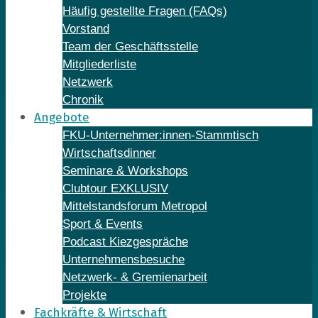
Häufig gestellte Fragen (FAQs)
Vorstand
Team der Geschäftsstelle
Mitgliederliste
Netzwerk
Chronik
Angebote
FKU-Unternehmer:innen-Stammtisch
Wirtschaftsdinner
Seminare & Workshops
Clubtour EXKLUSIV
Mittelstandsforum Metropol
Sport & Events
Podcast Kiezgespräche
Unternehmensbesuche
Netzwerk- & Gremienarbeit
Projekte
Fachkräfte & Wirtschaft