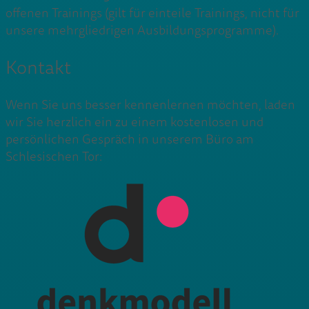
offenen Trainings (gilt für einteile Trainings, nicht für
unsere mehrgliedrigen Ausbildungsprogramme).
Kontakt
Wenn Sie uns besser kennenlernen möchten, laden
wir Sie herzlich ein zu einem kostenlosen und
persönlichen Gespräch in unserem Büro am
Schlesischen Tor: