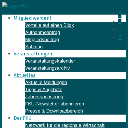
Skip
to
In
Mitglied werden!
content
Fa
Vorteile auf einen Blick
Yo
Aufnahmeantrag
Li
Mitgliedsbeitrag
Satzung
Veranstaltungen
Veranstaltungskalender
Veranstaltungsarchiv
Aktuelles
Aktuelle Meldungen
Tipps & Angebote
Jahressponsoring
FKU-Newsletter abonnieren
Presse & Downloadbereich
Der FKU
Netzwerk für die regionale Wirtschaft