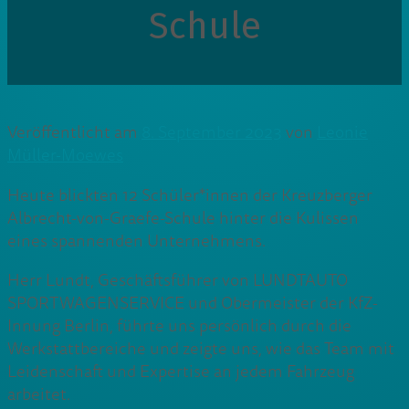
Schule
Veröffentlicht am
8. September 2023
von
Leonie
Müller-Moewes
Heute blickten 12 Schüler*innen der Kreuzberger
Albrecht-von-Graefe-Schule hinter die Kulissen
eines spannenden Unternehmens.
Herr Lundt, Geschäftsführer von LUNDTAUTO
SPORTWAGENSERVICE und Obermeister der KfZ-
Innung Berlin, führte uns persönlich durch die
Werkstattbereiche und zeigte uns, wie das Team mit
Leidenschaft und Expertise an jedem Fahrzeug
arbeitet.