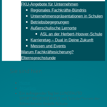
FKU-Angebote für Unternehmen
Regionales Fachkräfte-Bündnis
Unternehmenspräsentationen in Schulen
Betriebsbegegnungen
Außerschulische Lernorte
ASL an der Herbert-Hoover-Schule
Karrieretag – Dual in Deine Zukunft
Messen und Events
Warum Fachkräftesicherung?
Elternsprechstunde
Sie sind hier:
Home
Aktuelles
Ein aufregender Tag bei LUNDTAUTO
SPORTWAGENSERVICE mit Schüler*innen der
Albrecht-von-Graefe-Schule