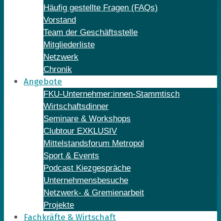
Häufig gestellte Fragen (FAQs)
Vorstand
Team der Geschäftsstelle
Mitgliederliste
Netzwerk
Chronik
Angebote
FKU-Unternehmer:innen-Stammtisch
Wirtschaftsdinner
Seminare & Workshops
Clubtour EXKLUSIV
Mittelstandsforum Metropol
Sport & Events
Podcast Kiezgespräche
Unternehmensbesuche
Netzwerk- & Gremienarbeit
Projekte
Fachkräfte & Wirtschaft