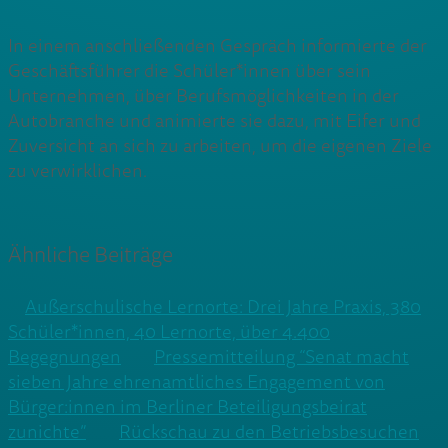
In einem anschließenden Gespräch informierte der
Geschäftsführer die Schüler*innen über sein
Unternehmen, über Berufsmöglichkeiten in der
Autobranche und animierte sie dazu, mit Eifer und
Zuversicht an sich zu arbeiten, um die eigenen Ziele
zu verwirklichen.
Ähnliche Beiträge
Außerschulische Lernorte: Drei Jahre Praxis, 380
Schüler*innen, 40 Lernorte, über 4.400
Begegnungen
Pressemitteilung “Senat macht
sieben Jahre ehrenamtliches Engagement von
Bürger:innen im Berliner Beteiligungsbeirat
zunichte”
Rückschau zu den Betriebsbesuchen