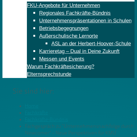
FKU-Angebote für Unternehmen
Regionales Fachkräfte-Bündnis
Unternehmenspräsentationen in Schulen
Betriebsbegegnungen
Außerschulische Lernorte
ASL an der Herbert-Hoover-Schule
Karrieretag – Dual in Deine Zukunft
Messen und Events
Warum Fachkräftesicherung?
Elternsprechstunde
Sie sind hier:
Home
Fachkräfte
Fachkräfte-Bündnis
Fachgespräch zu “Unternehmensnachfolge durch
Newcomer” – Neue Perspektiven für KMU