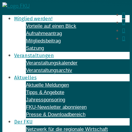
Skip
to
In
Mitglied werden!
content
Fa
Vorteile auf einen Blick
Yo
Aufnahmeantrag
Li
Mitgliedsbeitrag
Satzung
Veranstaltungen
Veranstaltungskalender
Veranstaltungsarchiv
Aktuelles
Aktuelle Meldungen
Tipps & Angebote
Jahressponsoring
FKU-Newsletter abonnieren
Presse & Downloadbereich
Der FKU
Netzwerk für die regionale Wirtschaft