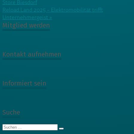
Store Biesdorf
Reload.Land 2025 – Elektromobilität trifft
Unternehmergeist »
Mitglied werden
Kontakt aufnehmen
Informiert sein
Suche
Suche