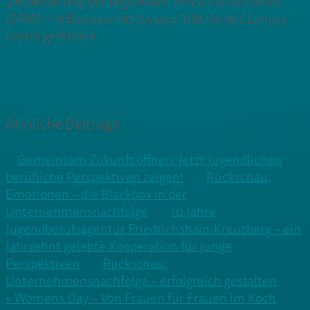
„Verbesserung der regionalen Wirtschaftsstruktur“
(GRW) mit Bundesmitteln und Mitteln des Landes
Berlin gefördert.
Ähnliche Beiträge
Gemeinsam Zukunft öffnen: Jetzt Jugendlichen
berufliche Perspektiven zeigen!
Rückschau:
Emotionen – die Blackbox in der
Unternehmensnachfolge
10 Jahre
Jugendberufsagentur Friedrichshain-Kreuzberg – ein
Jahrzehnt gelebte Kooperation für junge
Perspektiven
Rückschau:
Unternehmensnachfolge – erfolgreich gestalten
Beitragsnavigation
« Womens Day – Von Frauen für Frauen im Koch