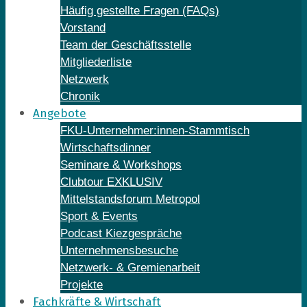
Häufig gestellte Fragen (FAQs)
Vorstand
Team der Geschäftsstelle
Mitgliederliste
Netzwerk
Chronik
Angebote
FKU-Unternehmer:innen-Stammtisch
Wirtschaftsdinner
Seminare & Workshops
Clubtour EXKLUSIV
Mittelstandsforum Metropol
Sport & Events
Podcast Kiezgespräche
Unternehmensbesuche
Netzwerk- & Gremienarbeit
Projekte
Fachkräfte & Wirtschaft