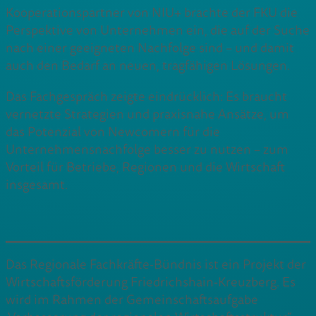
Kooperationspartner von NIU+ brachte der FKU die
Perspektive von Unternehmen ein, die auf der Suche
nach einer geeigneten Nachfolge sind – und damit
auch den Bedarf an neuen, tragfähigen Lösungen.
Das Fachgespräch zeigte eindrücklich: Es braucht
vernetzte Strategien und praxisnahe Ansätze, um
das Potenzial von Newcomern für die
Unternehmensnachfolge besser zu nutzen – zum
Vorteil für Betriebe, Regionen und die Wirtschaft
insgesamt.
Das Regionale Fachkräfte-Bündnis ist ein Projekt der
Wirtschaftsförderung Friedrichshain-Kreuzberg. Es
wird im Rahmen der Gemeinschaftsaufgabe