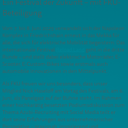
Ein Festival der Zukunft – mit FKU-
Beteiligung
Vom 7. bis 8. Juni 2025 verwandelt sich der Napoleon
Komplex in Friedrichshain erneut in das Mekka für
alle, die sich für elektrische Mobilität begeistern: Das
internationale Festival
Reload.Land
geht in die dritte
Runde – und stellt dabei elektrische Motorräder, E-
Scooter, E-Custom-Bikes sowie erstmals auch
automobile Innovationen in den Mittelpunkt.
Als FKU freuen wir uns besonders, dass unser
Mitglied Nick Haseloff am Vortag des Festivals, am 6.
Juni, als Panelgast auf der Bühne steht. Im Rahmen
einer hochkarätig besetzten Podiumsdiskussion zum
Thema Azubi-Recruiting mit Social Media teilt er
dort seine Erfahrungen aus unternehmerischer
Perspektive – praxisnah, inspirierend und