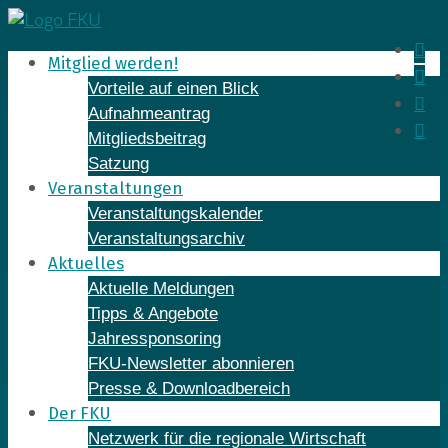
Skip
to
In
Mitglied werden!
content
Fa
Vorteile auf einen Blick
Yo
Aufnahmeantrag
Li
Mitgliedsbeitrag
Satzung
Veranstaltungen
Veranstaltungskalender
Veranstaltungsarchiv
Aktuelles
Aktuelle Meldungen
Tipps & Angebote
Jahressponsoring
FKU-Newsletter abonnieren
Presse & Downloadbereich
Der FKU
Netzwerk für die regionale Wirtschaft