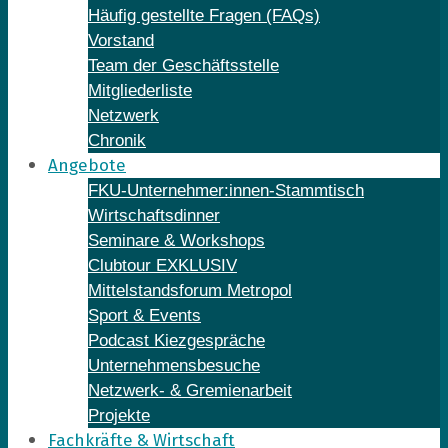
Häufig gestellte Fragen (FAQs)
Vorstand
Team der Geschäftsstelle
Mitgliederliste
Netzwerk
Chronik
Angebote
FKU-Unternehmer:innen-Stammtisch
Wirtschaftsdinner
Seminare & Workshops
Clubtour EXKLUSIV
Mittelstandsforum Metropol
Sport & Events
Podcast Kiezgespräche
Unternehmensbesuche
Netzwerk- & Gremienarbeit
Projekte
Fachkräfte & Wirtschaft