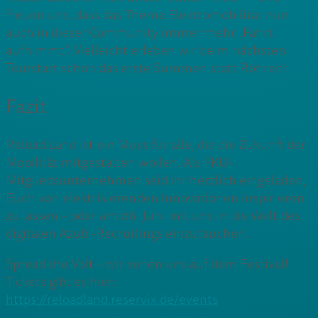
freuen uns, dass das Thema Elektromobilität nun
auch in dieser Community immer mehr „Fahrt
aufnimmt“. Vielleicht erleben wir beim nächsten
Tourstart schon das erste Summen statt Röhren!
Fazit
Reload.Land ist ein Muss für alle, die die Zukunft der
Mobilität mitgestalten wollen. Als FKU-
Mitgliedsunternehmen seid ihr herzlich eingeladen,
Euch von elektrisierenden Innovationen inspirieren
zu lassen – oder am 06. Juni mit uns in die Welt des
digitalen Azubi-Recruitings einzutauchen.
Spread the Volt – wir sehen uns auf dem Festival!
Tickets gibt es hier:
https://reloadland.reservix.de/events