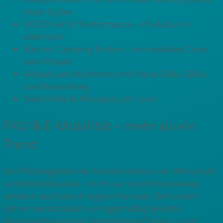
Hush Cycles
VOLTO von JP Performance – PS-Kultur in
elektrisch
Electric Camping Enduro – ein radikales Cross-
over-Projekt
Reload.Land Konferenz mit Panel-Talks, Q&As
und Networking
Silent Ride & Afterparty (07. Juni)
FKU & E-Mobilität – mehr als ein
Trend
Der FKU begleitet die Transformation von Wirtschaft
und Mobilität aktiv – nicht nur durch Netzwerke,
sondern auch durch eigene Formate. Seit vielen
Jahren veranstalten wir regelmäßig beliebte
Motorradtouren mit Unternehmer*innen – und