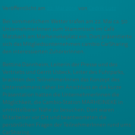
Veröffentlicht am
22. Mai 2014
von
Cedrik Lutz
Bei sommerlichem Wetter trafen am 22. Mai ca. 50
UnternehmerInnen zum Stammtisch im Café
Matzbach am Marheinekeplatz ein. Dort präsentierte
sich das Mitgliedsunternehmen cambio CarSharing
den interessierten ZuhörerInnen.
Bettina Dannheim, Leiterin der Presse und des
Vertriebs und Gerrit Usbeck, Leiter des Fuhrparks,
brachten den TeilnehmerInnen das Konzept des
Unternehmens näher. Im Anschluss an die kurze
Präsentation hatten die UnternehmerInnen die
Möglichkeit, die Cambio-Station MARHEINEKE in
unmittelbarer Nähe zu besuchen. Dort waren
Mitarbeiter vor Ort und beantworteten die
persönlichen Fragen der TeilnehmerInnen rund ums
CarSharing.