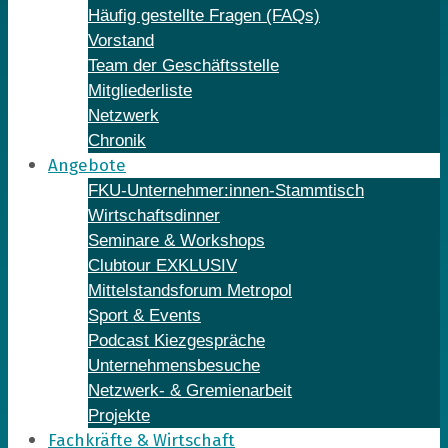
Häufig gestellte Fragen (FAQs)
Vorstand
Team der Geschäftsstelle
Mitgliederliste
Netzwerk
Chronik
Angebote
FKU-Unternehmer:innen-Stammtisch
Wirtschaftsdinner
Seminare & Workshops
Clubtour EXKLUSIV
Mittelstandsforum Metropol
Sport & Events
Podcast Kiezgespräche
Unternehmensbesuche
Netzwerk- & Gremienarbeit
Projekte
Fachkräfte & Wirtschaft