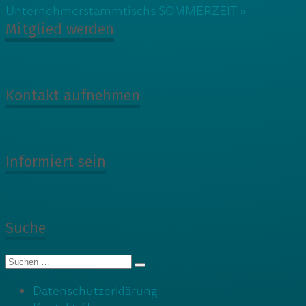
Unternehmerstammtischs SOMMERZEIT »
Mitglied werden
Kontakt aufnehmen
Informiert sein
Suche
Suche
nach:
Datenschutzerklärung