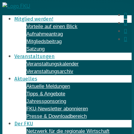
Skip
to
In
Mitglied werden!
content
Fa
Vorteile auf einen Blick
Yo
Aufnahmeantrag
Li
Mitgliedsbeitrag
Satzung
Veranstaltungen
Veranstaltungskalender
Veranstaltungsarchiv
Aktuelles
Aktuelle Meldungen
Tipps & Angebote
Jahressponsoring
FKU-Newsletter abonnieren
Presse & Downloadbereich
Der FKU
Netzwerk für die regionale Wirtschaft