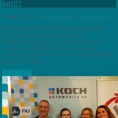
April?
Veröffentlicht am
20. April 2026
von
Zdenka Hruby
Rund 25 Unternehmerinnen und Unternehmer
trafen sich im Showroom von Algonet
Objekteinrichtungen in Oberschöneweide, um
Impulse zum drängenden Thema steigender
Fehlzeiten mitzunehmen. Denn in vielen Betrieben
zeigt sich ein klares
» Weiterlesen