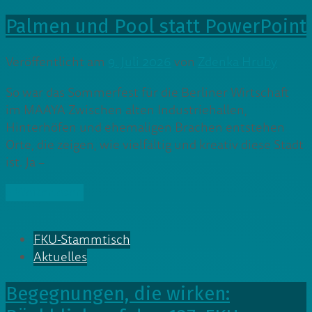
Palmen und Pool statt PowerPoint
Veröffentlicht am
9. Juli 2026
von
Zdenka Hruby
So war das Sommerfest für die Berliner Wirtschaft
im MAAYA Zwischen alten Industriehallen,
Hinterhöfen und ehemaligen Brachen entstehen
Orte, die zeigen, wie vielfältig und kreativ diese Stadt
ist. Ja –
» Weiterlesen
FKU-Stammtisch
Aktuelles
Begegnungen, die wirken: