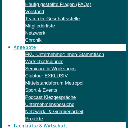
Häufig gestellte Fragen (FAQs)
Vorstand
Team der Geschäftsstelle
Mitgliederliste
Netzwerk
Chronik
Angebote
FKU-Unternehmer:innen-Stammtisch
Wirtschaftsdinner
Seminare & Workshops
Clubtour EXKLUSIV
Mittelstandsforum Metropol
Sport & Events
Podcast Kiezgespräche
Unternehmensbesuche
Netzwerk- & Gremienarbeit
Projekte
Fachkräfte & Wirtschaft