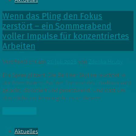
Aktuelles
Wenn das Pling den Fokus
zerstört – ein Sommerabend
voller Impulse für konzentriertes
Arbeiten
Veröffentlicht am
21. Juli 2026
von
Zdenka Hruby
Die Spree glitzert. Die Berliner Skyline leuchtet in
der Abendsonne. Auf der Terrasse des FluxBaus wird
gelacht, diskutiert und genetzwerkt. Und statt um
den nächsten Termin geht es an diesem
» Weiterlesen
Aktuelles