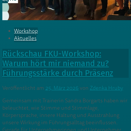
Workshop
Aktuelles
Rückschau FKU-Workshop:
Warum hört mir niemand zu?
Führungsstärke durch Präsenz
Veröffentlicht am
25. März 2026
von
Zdenka Hruby
Gemeinsam mit Trainerin Sandra Borgarts haben wir
beleuchtet, wie Stimme und Stimmlage,
Körpersprache, innere Haltung und Ausstrahlung
unsere Wirkung im Führungsalltag beeinflussen.
Gerade für Unternehmerinnen und Unternehmer,