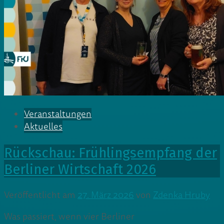
Veranstaltungen
Aktuelles
Rückschau: Frühlingsempfang der
Berliner Wirtschaft 2026
Veröffentlicht am
27. März 2026
von
Zdenka Hruby
Was passiert, wenn vier Berliner