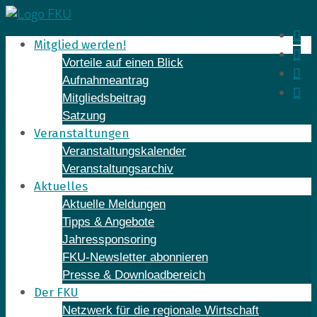
Skip
to
In
Mitglied werden!
content
Fa
Vorteile auf einen Blick
Yo
Aufnahmeantrag
Li
Mitgliedsbeitrag
Satzung
Veranstaltungen
Veranstaltungskalender
Veranstaltungsarchiv
Aktuelles
Aktuelle Meldungen
Tipps & Angebote
Jahressponsoring
FKU-Newsletter abonnieren
Presse & Downloadbereich
Der FKU
Netzwerk für die regionale Wirtschaft