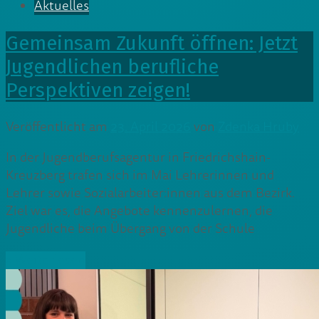
Aktuelles
Gemeinsam Zukunft öffnen: Jetzt
Jugendlichen berufliche
Perspektiven zeigen!
Veröffentlicht am
23. April 2026
von
Zdenka Hruby
In der Jugendberufsagentur in Friedrichshain-
Kreuzberg trafen sich im Mai Lehrerinnen und
Lehrer sowie Sozialarbeiter:innen aus dem Bezirk.
Ziel war es, die Angebote kennenzulernen, die
Jugendliche beim Übergang von der Schule
» Weiterlesen