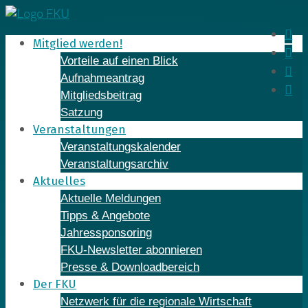
Skip
to
In
Mitglied werden!
content
Fa
Vorteile auf einen Blick
Yo
Aufnahmeantrag
Li
Mitgliedsbeitrag
Satzung
Veranstaltungen
Veranstaltungskalender
Veranstaltungsarchiv
Aktuelles
Aktuelle Meldungen
Tipps & Angebote
Jahressponsoring
FKU-Newsletter abonnieren
Presse & Downloadbereich
Der FKU
Netzwerk für die regionale Wirtschaft