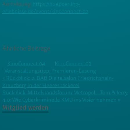
Anmeldung:
https://huepperling-
erlebnisse.de/event/kinoconnect-02
Ähnliche Beiträge
KinoConnect 04
KinoConnect03
Veranstaltungstipp: Premieren-Lesung
Beitragsnavigation
« Rückblick: 2. DAB Digitalsalon Friedrichshain-
Kreuzberg in der Heeresbäckerei
Rückblick: Mittelstandsforum Metropol – Tom & Jerry
4.0: Wie Cyberkriminelle KMU ins Visier nehmen »
Mitglied werden