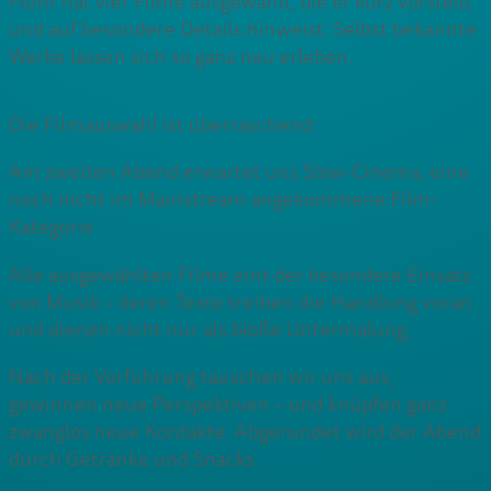
Fluhr hat vier Filme ausgewählt, die er kurz vorstellt
und auf besondere Details hinweist. Selbst bekannte
Werke lassen sich so ganz neu erleben.
Die Filmauswahl ist überraschend:
Am zweiten Abend erwartet uns Slow-Cinema, eine
noch nicht im Mainstream angekommene Film-
Kategorie
Alle ausgewählten Filme eint der besondere Einsatz
von Musik – deren Texte treiben die Handlung voran
und dienen nicht nur als bloße Untermalung.
Nach der Vorführung tauschen wir uns aus,
gewinnen neue Perspektiven – und knüpfen ganz
zwanglos neue Kontakte. Abgerundet wird der Abend
durch Getränke und Snacks.