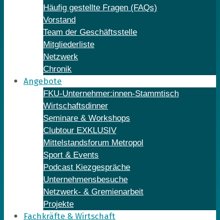
Häufig gestellte Fragen (FAQs)
Vorstand
Team der Geschäftsstelle
Mitgliederliste
Netzwerk
Chronik
Angebote
FKU-Unternehmer:innen-Stammtisch
Wirtschaftsdinner
Seminare & Workshops
Clubtour EXKLUSIV
Mittelstandsforum Metropol
Sport & Events
Podcast Kiezgespräche
Unternehmensbesuche
Netzwerk- & Gremienarbeit
Projekte
Fachkräfte & Wirtschaft