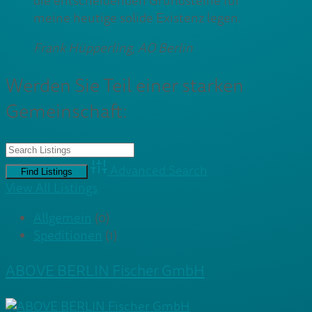
die entscheidenden Grundsteine für
meine heutige solide Existenz legen.
Frank Hüpperling, AO Berlin
Werden Sie Teil einer starken
Gemeinschaft:
Advanced Search
View All Listings
Allgemein
(0)
Speditionen
(1)
ABOVE BERLIN Fischer GmbH