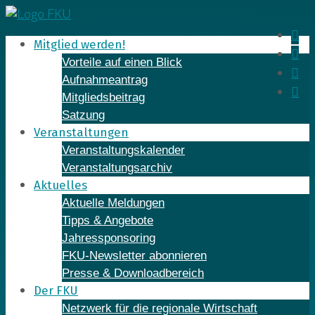
Skip
to
In
Mitglied werden!
content
Fa
Vorteile auf einen Blick
Yo
Aufnahmeantrag
Li
Mitgliedsbeitrag
Satzung
Veranstaltungen
Veranstaltungskalender
Veranstaltungsarchiv
Aktuelles
Aktuelle Meldungen
Tipps & Angebote
Jahressponsoring
FKU-Newsletter abonnieren
Presse & Downloadbereich
Der FKU
Netzwerk für die regionale Wirtschaft