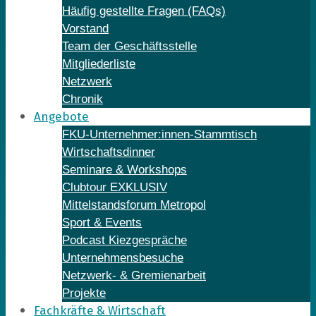
Häufig gestellte Fragen (FAQs)
Vorstand
Team der Geschäftsstelle
Mitgliederliste
Netzwerk
Chronik
Angebote
FKU-Unternehmer:innen-Stammtisch
Wirtschaftsdinner
Seminare & Workshops
Clubtour EXKLUSIV
Mittelstandsforum Metropol
Sport & Events
Podcast Kiezgespräche
Unternehmensbesuche
Netzwerk- & Gremienarbeit
Projekte
Fachkräfte & Wirtschaft