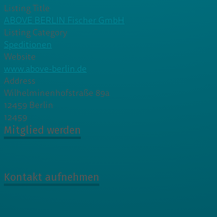
Listing Title
ABOVE BERLIN Fischer GmbH
Listing Category
Speditionen
Website
www.above-berlin.de
Address
Wilhelminenhofstraße 89a
12459 Berlin
12459
Mitglied werden
Kontakt aufnehmen