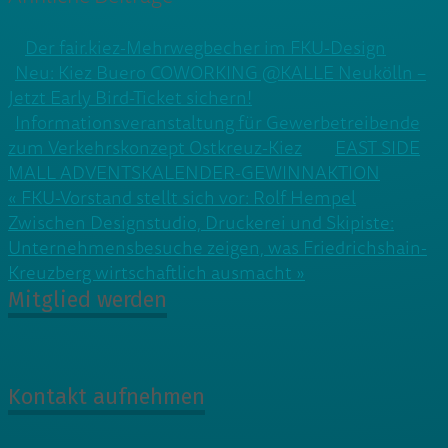
Der fair.kiez-Mehrwegbecher im FKU-Design
Neu: Kiez Buero COWORKING @KALLE Neukölln –
Jetzt Early Bird-Ticket sichern!
Informationsveranstaltung für Gewerbetreibende
zum Verkehrskonzept Ostkreuz-Kiez
EAST SIDE
MALL ADVENTSKALENDER-GEWINNAKTION
Beitragsnavigation
« FKU-Vorstand stellt sich vor: Rolf Hempel
Zwischen Designstudio, Druckerei und Skipiste:
Unternehmensbesuche zeigen, was Friedrichshain-
Kreuzberg wirtschaftlich ausmacht »
Mitglied werden
Kontakt aufnehmen