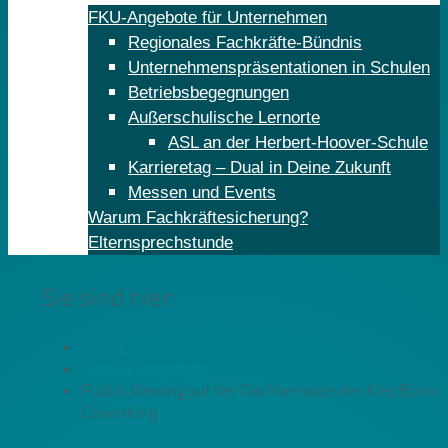
FKU-Angebote für Unternehmen
Regionales Fachkräfte-Bündnis
Unternehmenspräsentationen in Schulen
Betriebsbegegnungen
Außerschulische Lernorte
ASL an der Herbert-Hoover-Schule
Karrieretag – Dual in Deine Zukunft
Messen und Events
Warum Fachkräftesicherung?
Elternsprechstunde
Sie sind hier:
Home
Tipps & Angebote
Public Viewing auf der Dachterrasse des Kiez Büro
Coworking