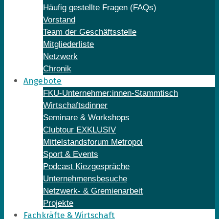
Häufig gestellte Fragen (FAQs)
Vorstand
Team der Geschäftsstelle
Mitgliederliste
Netzwerk
Chronik
Angebote
FKU-Unternehmer:innen-Stammtisch
Wirtschaftsdinner
Seminare & Workshops
Clubtour EXKLUSIV
Mittelstandsforum Metropol
Sport & Events
Podcast Kiezgespräche
Unternehmensbesuche
Netzwerk- & Gremienarbeit
Projekte
Fachkräfte & Wirtschaft