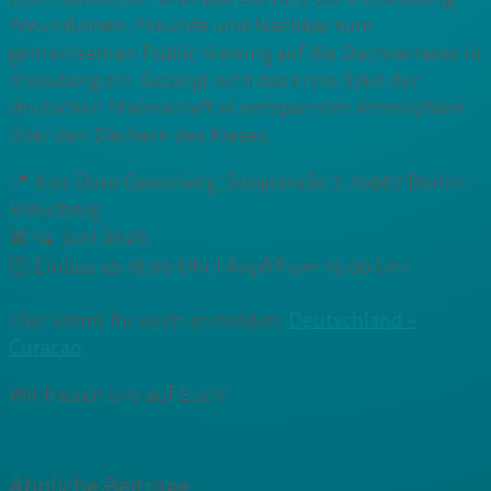
Freundinnen, Freunde und Nachbar zum
gemeinsamen Public Viewing auf die Dachterrasse in
Kreuzberg ein. Gezeigt wird das erste Spiel der
deutschen Mannschaft in entspannter Atmosphäre
über den Dächern des Kiezes.
📍 Kiez Büro Coworking, Boppstraße 7, 10967 Berlin-
Kreuzberg
📅 14. Juni 2026
🕕 Einlass ab 18.00 Uhr | Anpfiff um 19.00 Uhr
Hier könnt Ihr euch anmelden:
Deutschland –
Curacao
Wir freuen uns auf Euch!
Ähnliche Beiträge