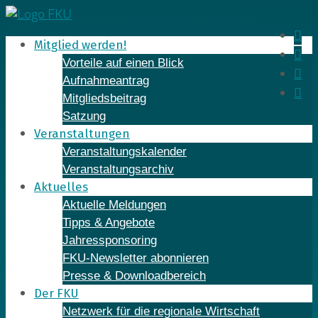
Skip
to
In
Mitglied werden!
content
Fa
Vorteile auf einen Blick
Yo
Aufnahmeantrag
Li
Mitgliedsbeitrag
Satzung
Veranstaltungen
Veranstaltungskalender
Veranstaltungsarchiv
Aktuelles
Aktuelle Meldungen
Tipps & Angebote
Jahressponsoring
FKU-Newsletter abonnieren
Presse & Downloadbereich
Der FKU
Netzwerk für die regionale Wirtschaft