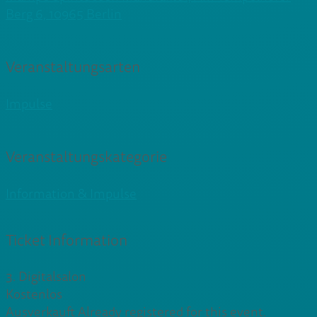
Berg 6, 10965 Berlin
Veranstaltungsarten
Impulse
Veranstaltungskategorie
Information & Impulse
Ticket Information
3. Digitalsalon
Kostenlos
Ausverkauft
Already registered for this event.