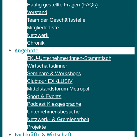
Häufig gestellte Fragen (FAQs)
Vorstand
Team der Geschäftsstelle
Mitgliederliste
Netzwerk
Chronik
Angebote
FKU-Unternehmer:innen-Stammtisch
Wirtschaftsdinner
Seminare & Workshops
Clubtour EXKLUSIV
Mittelstandsforum Metropol
Sport & Events
Podcast Kiezgespräche
Unternehmensbesuche
Netzwerk- & Gremienarbeit
Projekte
Fachkräfte & Wirtschaft