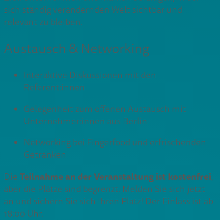
sich ständig verändernden Welt sichtbar und
relevant zu bleiben.
Austausch & Networking
Interaktive Diskussionen mit den
Referent:innen
Gelegenheit zum offenen Austausch mit
Unternehmer:innen aus Berlin
Networking bei Fingerfood und erfrischenden
Getränken
Teilnahme an der Veranstaltung ist kostenfrei
Die
,
aber die Plätze sind begrenzt. Melden Sie sich jetzt
an und sichern Sie sich Ihren Platz! Der Einlass ist ab
18:00 Uhr.