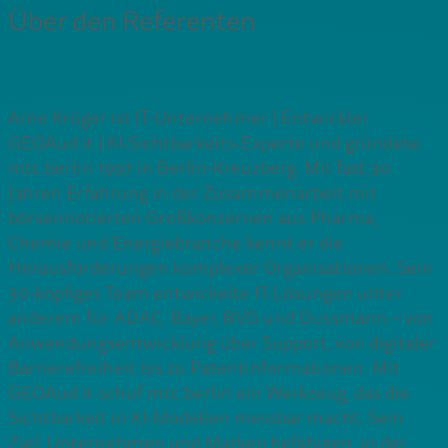
Über den Referenten
Arne Krüger ist IT-Unternehmer | Entwickler
GEOAud.it | KI-Sichtbarkeits-Experte und gründete
mtc.berlin 1997 in Berlin-Kreuzberg. Mit fast 30
Jahren Erfahrung in der Zusammenarbeit mit
börsennotierten Großkonzernen aus Pharma,
Chemie und Energiebranche kennt er die
Herausforderungen komplexer Organisationen. Sein
30-köpfiges Team entwickelte IT-Lösungen unter
anderem für ADAC, Bayer, BVG und Dussmann – von
Anwendungsentwicklung über Support, von digitaler
Barrierefreiheit bis zu Patentinformationen. Mit
GEOAud.it schuf mtc.berlin ein Werkzeug, das die
Sichtbarkeit in KI-Modellen messbar macht. Sein
Ziel: Unternehmen und Marken befähigen, in der