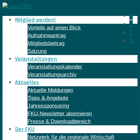
Skip
to
In
Mitglied werden!
content
Fa
Vorteile auf einen Blick
Yo
Aufnahmeantrag
Li
Mitgliedsbeitrag
Satzung
Veranstaltungen
Veranstaltungskalender
Veranstaltungsarchiv
Aktuelles
Aktuelle Meldungen
Tipps & Angebote
Jahressponsoring
FKU-Newsletter abonnieren
Presse & Downloadbereich
Der FKU
Netzwerk für die regionale Wirtschaft