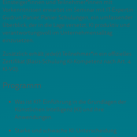
Einsteiger*innen und Teilnehmer*innen mit
Vorkenntnissen erwartet im Seminar mit IT-Expertin
Gudrun Panier, Panier Schulungen, ein umfassender
Überblick, der in die Lage versetzt, KI produktiv und
verantwortungsvoll im Unternehmensalltag
einzusetzen.
Zusätzlich erhält jede(r) Teilnehmer*in ein offizielles
Zertifikat (Basis-Schulung KI-Kompetenz nach Art. 4
KI-VO).
Programm
Was ist KI?: Einführung in die Grundlagen der
Künstlichen Intelligenz (KI) und ihre
Anwendungen.
Starke und schwache KI: Unterscheidung