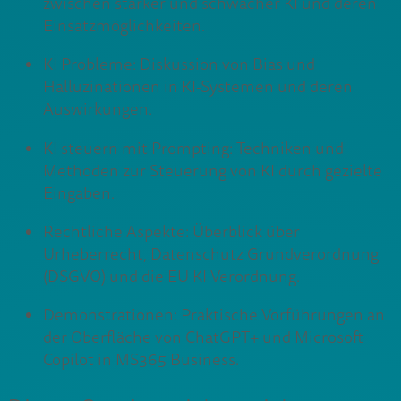
zwischen starker und schwacher KI und deren
Einsatzmöglichkeiten.
KI Probleme: Diskussion von Bias und
Halluzinationen in KI-Systemen und deren
Auswirkungen.
KI steuern mit Prompting: Techniken und
Methoden zur Steuerung von KI durch gezielte
Eingaben.
Rechtliche Aspekte: Überblick über
Urheberrecht, Datenschutz Grundverordnung
(DSGVO) und die EU KI Verordnung.
Demonstrationen: Praktische Vorführungen an
der Oberfläche von ChatGPT+ und Microsoft
Copilot in MS365 Business.