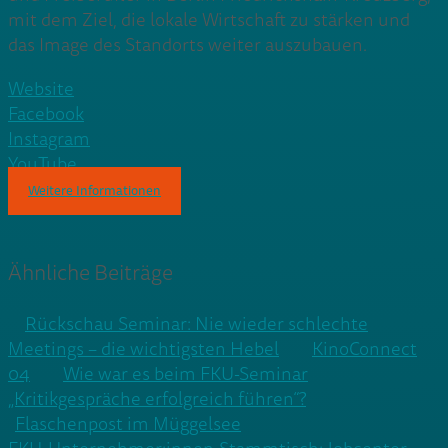
mit dem Ziel, die lokale Wirtschaft zu stärken und
das Image des Standorts weiter auszubauen.
Website
Facebook
Instagram
YouTube
Weitere Informationen
Ähnliche Beiträge
Rückschau Seminar: Nie wieder schlechte
Meetings – die wichtigsten Hebel
KinoConnect
04
Wie war es beim FKU-Seminar
„Kritikgespräche erfolgreich führen“?
Flaschenpost im Müggelsee