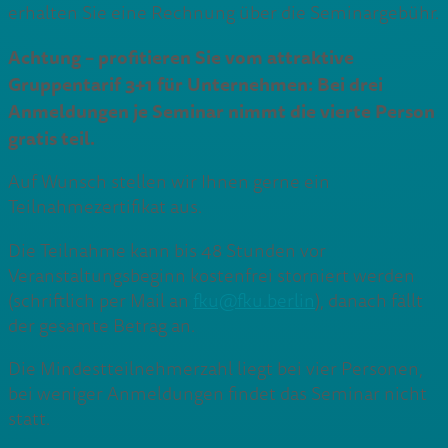
erhalten Sie eine Rechnung über die Seminargebühr.
Achtung – profitieren Sie vom attraktive
Gruppentarif 3+1 für Unternehmen: Bei drei
Anmeldungen je Seminar nimmt die vierte Person
gratis teil.
Auf Wunsch stellen wir Ihnen gerne ein
Teilnahmezertifikat aus.
Die Teilnahme kann bis 48 Stunden vor
Veranstaltungsbeginn kostenfrei storniert werden
(schriftlich per Mail an
fku@fku.berlin
), danach fällt
der gesamte Betrag an.
Die Mindestteilnehmerzahl liegt bei vier Personen,
bei weniger Anmeldungen findet das Seminar nicht
statt.