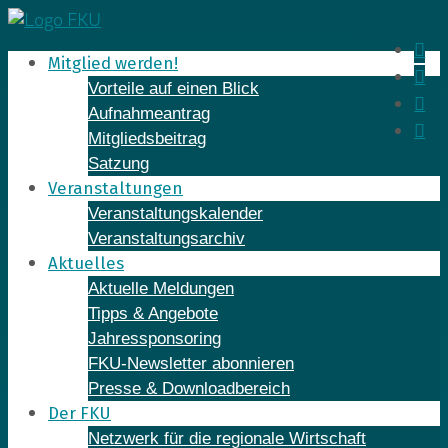
Skip
to
In
Mitglied werden!
content
Fa
Vorteile auf einen Blick
Yo
Aufnahmeantrag
Li
Mitgliedsbeitrag
Satzung
Veranstaltungen
Veranstaltungskalender
Veranstaltungsarchiv
Aktuelles
Aktuelle Meldungen
Tipps & Angebote
Jahressponsoring
FKU-Newsletter abonnieren
Presse & Downloadbereich
Der FKU
Netzwerk für die regionale Wirtschaft