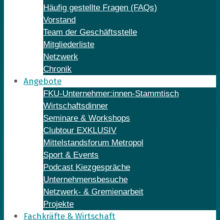
Häufig gestellte Fragen (FAQs)
Vorstand
Team der Geschäftsstelle
Mitgliederliste
Netzwerk
Chronik
Angebote
FKU-Unternehmer:innen-Stammtisch
Wirtschaftsdinner
Seminare & Workshops
Clubtour EXKLUSIV
Mittelstandsforum Metropol
Sport & Events
Podcast Kiezgespräche
Unternehmensbesuche
Netzwerk- & Gremienarbeit
Projekte
Fachkräfte & Wirtschaft