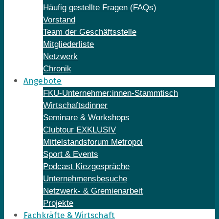
Häufig gestellte Fragen (FAQs)
Vorstand
Team der Geschäftsstelle
Mitgliederliste
Netzwerk
Chronik
Angebote
FKU-Unternehmer:innen-Stammtisch
Wirtschaftsdinner
Seminare & Workshops
Clubtour EXKLUSIV
Mittelstandsforum Metropol
Sport & Events
Podcast Kiezgespräche
Unternehmensbesuche
Netzwerk- & Gremienarbeit
Projekte
Fachkräfte & Wirtschaft