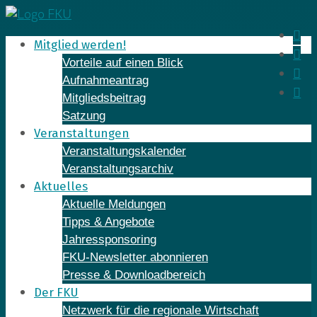
Skip
to
In
Mitglied werden!
content
Fa
Vorteile auf einen Blick
Yo
Aufnahmeantrag
Li
Mitgliedsbeitrag
Satzung
Veranstaltungen
Veranstaltungskalender
Veranstaltungsarchiv
Aktuelles
Aktuelle Meldungen
Tipps & Angebote
Jahressponsoring
FKU-Newsletter abonnieren
Presse & Downloadbereich
Der FKU
Netzwerk für die regionale Wirtschaft