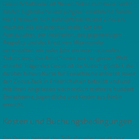
Circus Schatzinsel ist Neuer Zirkus mitten in Berlin.
Kinder, Jugendliche und jungen Erwachsene finden
hier Freiraum, sich auszuprobieren und Zirkus zu
machen. Als ein internationaler Ort des
Austausches, der Inspiration, des gegenseitigen
Respekts und des kreativen Miteinander
veranstalten wir jedes Jahr ein internationales
Zirkuscamp, das Artist*innen aus der ganzen Welt
anzieht. Träger des Circus ist die Vuesch gGmbH, die
darüber hinaus Kurse für Erwachsene anbietet sowie
den Zircus Zack in Friedrichshain betreibt und und
mit ihren Angeboten wöchentlich mehrere hundert
Erwachsene, Jugendliche und Kinder aus Berlin
erreicht.
Kosten und Buchungsbedingungen
Pro Person beträgt der Teilnahmebeitrag 45,00 €