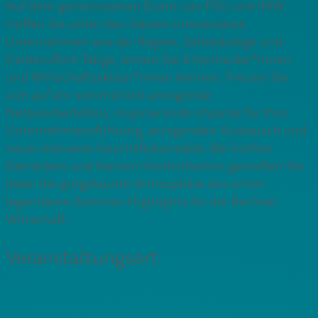
Auf dem gemeinsamen Event von FKU und IMW
treffen Sie unter den Gästen interessante
Unternehmen aus der Region, Selbständige und
freiberuflich Tätige, lernen Sie Entscheider*innen
und Wirtschaftsakteur*innen kennen. Freuen Sie
sich auf ein sommerlich-anregende
Netzwerkerlebnis, inspirierende Impulse für Ihre
Unternehmensführung, anregenden Austausch und
neue relevante Geschäftskontakte. Bei kühlen
Getränken und kleinen Köstlichkeiten genießen Sie
dabei die gutgelaunte Atmosphäre des schon
legendären Sommer-Highlights für die Berliner
Wirtschaft.
Veranstaltungsort