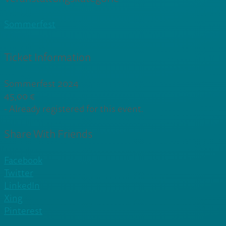
Sommerfest
Ticket Information
Sommerfest 2024
45,00
€
-
Already registered for this event.
Share With Friends
Facebook
Twitter
LinkedIn
Xing
Pinterest