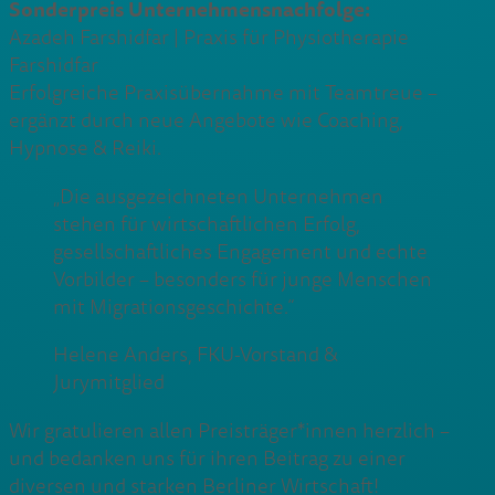
Sonderpreis Unternehmensnachfolge:
Azadeh Farshidfar | Praxis für Physiotherapie
Farshidfar
Erfolgreiche Praxisübernahme mit Teamtreue –
ergänzt durch neue Angebote wie Coaching,
Hypnose & Reiki.
„Die ausgezeichneten Unternehmen
stehen für wirtschaftlichen Erfolg,
gesellschaftliches Engagement und echte
Vorbilder – besonders für junge Menschen
mit Migrationsgeschichte.“
Helene Anders, FKU-Vorstand &
Jurymitglied
Wir gratulieren allen Preisträger*innen herzlich –
und bedanken uns für ihren Beitrag zu einer
diversen und starken Berliner Wirtschaft!