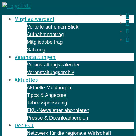
Skip
to
In
Mitglied werden!
content
Fa
Vorteile auf einen Blick
Yo
Aufnahmeantrag
Li
Mitgliedsbeitrag
Satzung
Veranstaltungen
Veranstaltungskalender
Veranstaltungsarchiv
Aktuelles
Aktuelle Meldungen
Tipps & Angebote
Jahressponsoring
FKU-Newsletter abonnieren
Presse & Downloadbereich
Der FKU
Netzwerk für die regionale Wirtschaft