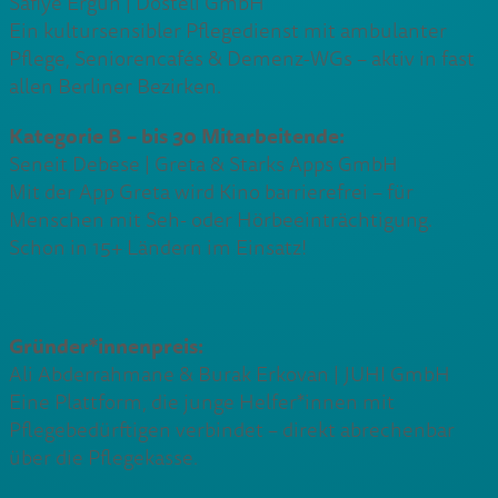
Safiye Ergün | Dosteli GmbH
Ein kultursensibler Pflegedienst mit ambulanter
Pflege, Seniorencafés & Demenz-WGs – aktiv in fast
allen Berliner Bezirken.
Kategorie B – bis 30 Mitarbeitende:
Seneit Debese | Greta & Starks Apps GmbH
Mit der App Greta wird Kino barrierefrei – für
Menschen mit Seh- oder Hörbeeinträchtigung.
Schon in 15+ Ländern im Einsatz!
Gründer*innenpreis:
Ali Abderrahmane & Burak Erkovan | JUHI GmbH
Eine Plattform, die junge Helfer*innen mit
Pflegebedürftigen verbindet – direkt abrechenbar
über die Pflegekasse.