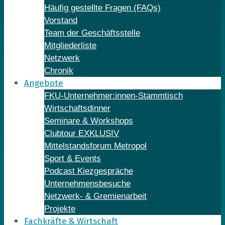
Häufig gestellte Fragen (FAQs)
Vorstand
Team der Geschäftsstelle
Mitgliederliste
Netzwerk
Chronik
Angebote
FKU-Unternehmer:innen-Stammtisch
Wirtschaftsdinner
Seminare & Workshops
Clubtour EXKLUSIV
Mittelstandsforum Metropol
Sport & Events
Podcast Kiezgespräche
Unternehmensbesuche
Netzwerk- & Gremienarbeit
Projekte
Fachkräfte & Wirtschaft