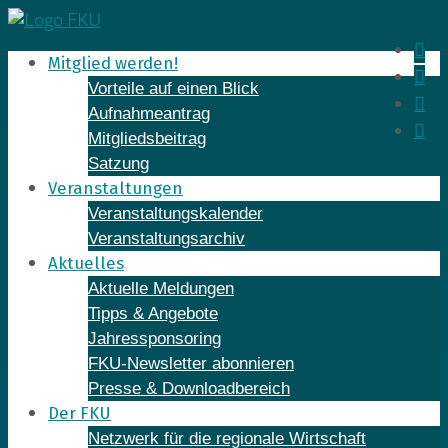
Skip
to
In
Mitglied werden!
content
Fa
Vorteile auf einen Blick
Yo
Aufnahmeantrag
Li
Mitgliedsbeitrag
Satzung
Veranstaltungen
Veranstaltungskalender
Veranstaltungsarchiv
Aktuelles
Aktuelle Meldungen
Tipps & Angebote
Jahressponsoring
FKU-Newsletter abonnieren
Presse & Downloadbereich
Der FKU
Netzwerk für die regionale Wirtschaft