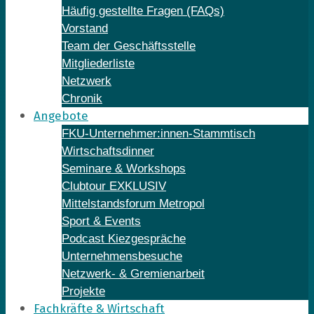
Häufig gestellte Fragen (FAQs)
Vorstand
Team der Geschäftsstelle
Mitgliederliste
Netzwerk
Chronik
Angebote
FKU-Unternehmer:innen-Stammtisch
Wirtschaftsdinner
Seminare & Workshops
Clubtour EXKLUSIV
Mittelstandsforum Metropol
Sport & Events
Podcast Kiezgespräche
Unternehmensbesuche
Netzwerk- & Gremienarbeit
Projekte
Fachkräfte & Wirtschaft