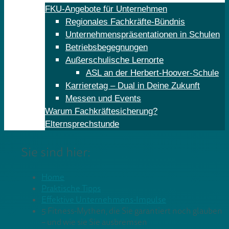
FKU-Angebote für Unternehmen
Regionales Fachkräfte-Bündnis
Unternehmenspräsentationen in Schulen
Betriebsbegegnungen
Außerschulische Lernorte
ASL an der Herbert-Hoover-Schule
Karrieretag – Dual in Deine Zukunft
Messen und Events
Warum Fachkräftesicherung?
Elternsprechstunde
Sie sind hier:
Home
Praktische Tipps
Effektive Unternehmens-Impulse
5 Fitness-Mythen, die Sie garantiert noch glauben
– und wie sie Sie ausbremsen