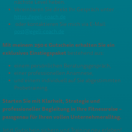
nächste Level heben.
Vereinbaren Sie direkt Ihr Gespräch unter
https://egeli-coach.de
oder kontaktieren Sie mich via E-Mail:
post@egeli-coach.de
Mit meinem 250 € Gutschein erhalten Sie ein
exklusives Einstiegspaket
bestehend aus:
einem persönlichen Beratungsgespräch,
einer professionellen Anamnese,
und einem individuell auf Sie abgestimmten
Probetraining.
Starten Sie mit Klarheit, Strategie und
professioneller Begleitung in Ihre Fitnessreise –
passgenau für Ihren vollen Unternehmeralltag.
Jetzt Gutschein sichern und Training neu erleben!