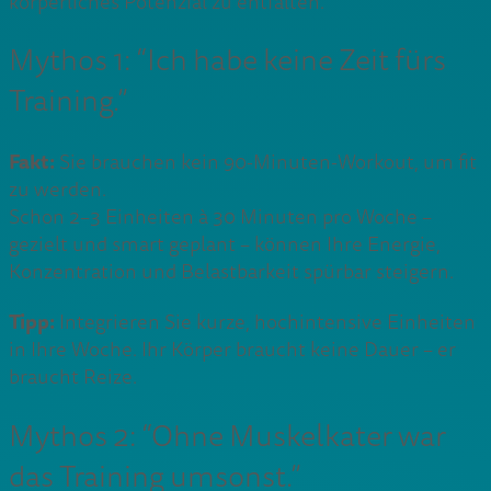
körperliches Potenzial zu entfalten.
Mythos 1: “Ich habe keine Zeit fürs
Training.”
Fakt:
Sie brauchen kein 90-Minuten-Workout, um fit
zu werden.
Schon 2–3 Einheiten à 30 Minuten pro Woche –
gezielt und smart geplant – können Ihre Energie,
Konzentration und Belastbarkeit spürbar steigern.
Tipp:
Integrieren Sie kurze, hochintensive Einheiten
in Ihre Woche. Ihr Körper braucht keine Dauer – er
braucht Reize.
Mythos 2: “Ohne Muskelkater war
das Training umsonst.”