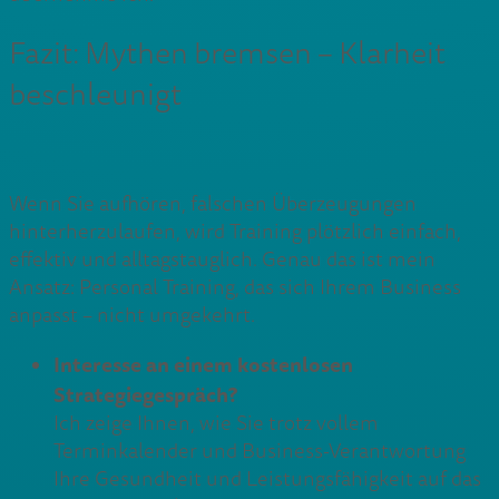
Fazit: Mythen bremsen – Klarheit
beschleunigt
Wenn Sie aufhören, falschen Überzeugungen
hinterherzulaufen, wird Training plötzlich einfach,
effektiv und alltagstauglich. Genau das ist mein
Ansatz: Personal Training, das sich Ihrem Business
anpasst – nicht umgekehrt.
Interesse an einem kostenlosen
Strategiegespräch?
Ich zeige Ihnen, wie Sie trotz vollem
Terminkalender und Business-Verantwortung
Ihre Gesundheit und Leistungsfähigkeit auf das