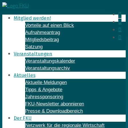
Skip
to
In
Mitglied werden!
content
Fa
Vorteile auf einen Blick
Yo
Aufnahmeantrag
Li
Mitgliedsbeitrag
Satzung
Veranstaltungen
Veranstaltungskalender
Veranstaltungsarchiv
Aktuelles
Aktuelle Meldungen
Tipps & Angebote
Jahressponsoring
FKU-Newsletter abonnieren
Presse & Downloadbereich
Der FKU
Netzwerk für die regionale Wirtschaft