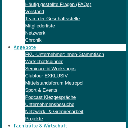
Häufig gestellte Fragen (FAQs)
Vorstand
Team der Geschäftsstelle
Mitgliederliste
Netzwerk
Chronik
Angebote
FKU-Unternehmer:innen-Stammtisch
Wirtschaftsdinner
Seminare & Workshops
Clubtour EXKLUSIV
Mittelstandsforum Metropol
Sport & Events
Podcast Kiezgespräche
Unternehmensbesuche
Netzwerk- & Gremienarbeit
Projekte
Fachkräfte & Wirtschaft