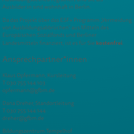
Ausbilder:in sind wohnhaft in Berlin.
Da das Projekt über das ESF+ Programm „Vermeidung
von Ausbildungsabbrüchen“ aus Mitteln des
Europäischen Sozialfonds und Berliner
kostenfrei
Landesmitteln finanziert, ist es für Sie
.
Ansprechpartner*innen
Klaus Opfermann, Kursleitung
T 030 755 144 103
opfermann@gfbm.de
Dana Dreher, Standortleitung
T 030 755 144 144
dreher@gfbm.de
Bildungszentrum Tempelhof