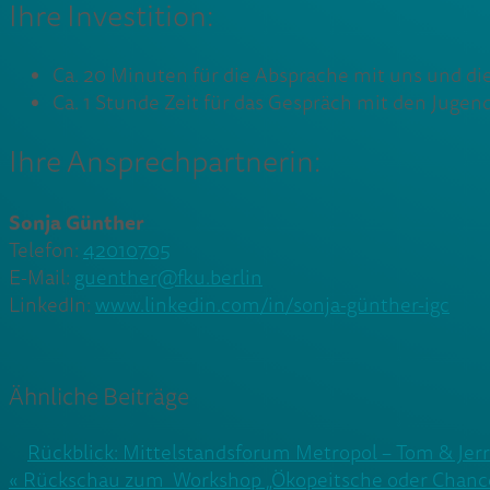
Ihre Investition:
Ca. 20 Minuten für die Absprache mit uns und di
Ca. 1 Stunde Zeit für das Gespräch mit den Jugend
Ihre Ansprechpartnerin:
Sonja Günther
Telefon:
42010705
E-Mail:
guenther@fku.berlin
LinkedIn:
www.linkedin.com/in/sonja-günther-igc
Ähnliche Beiträge
Rückblick: Mittelstandsforum Metropol – Tom & Jer
Beitragsnavigation
« Rückschau zum Workshop „Ökopeitsche oder Cha