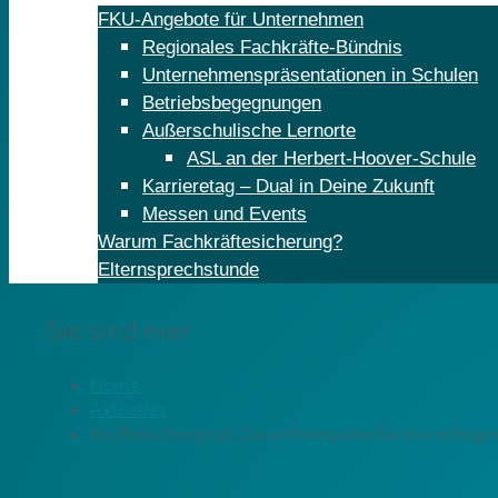
FKU-Angebote für Unternehmen
Regionales Fachkräfte-Bündnis
Unternehmenspräsentationen in Schulen
Betriebsbegegnungen
Außerschulische Lernorte
ASL an der Herbert-Hoover-Schule
Karrieretag – Dual in Deine Zukunft
Messen und Events
Warum Fachkräftesicherung?
Elternsprechstunde
Sie sind hier:
Home
Aktuelles
Als Branchenprofi Zukunftsimpulse für den erfolgre