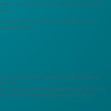
fehlen. Als Unternehmerin, als Unternehmer wissen
sind.
wer genug: sich für die passende Ausbildung zu
 vorprogrammiert.
gen der Ausbildung und wecken die Begeisterung
te ticken
en in die aktuelle Ausbildungslandschaft, treten ein
s, rechtlichen Veränderungen und in der Praxis