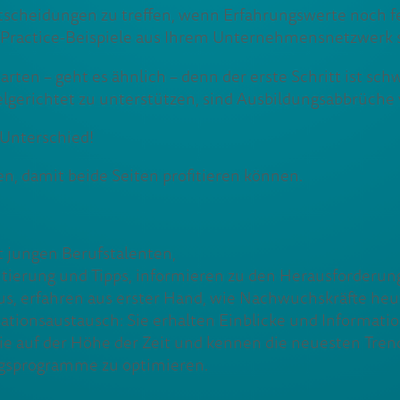
ntscheidungen zu treffen, wenn Erfahrungswerte noch 
st Practice-Beispiele aus Ihrem Unternehmensnetzwerk 
rten – geht es ähnlich – denn der erste Schritt ist sch
lgerichtet zu unterstützen, sind Ausbildungsabbrüche
 Unterschied!
, damit beide Seiten profitieren können.
it jungen Berufstalenten,
tierung und Tipps, informieren zu den Herausforderun
us, erfahren aus erster Hand, wie Nachwuchskräfte heu
tionsaustausch: Sie erhalten Einblicke und Information
e auf der Höhe der Zeit und kennen die neuesten Trend
gsprogramme zu optimieren.