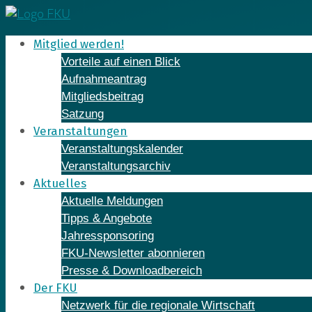
Skip
to
Mitglied werden!
content
Vorteile auf einen Blick
Aufnahmeantrag
Mitgliedsbeitrag
Satzung
Veranstaltungen
Veranstaltungskalender
Veranstaltungsarchiv
Aktuelles
Aktuelle Meldungen
Tipps & Angebote
Jahressponsoring
FKU-Newsletter abonnieren
Presse & Downloadbereich
Der FKU
Netzwerk für die regionale Wirtschaft