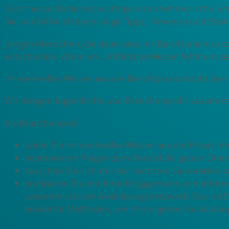
Es ist herausfordernd, wichtige unternehmerische E
Sie, wie hilfreich dann kluge Tipps, Hinweise und Be
Jungen Menschen, die dabei sind ins Berufsleben zu sta
entscheiden. Wenn im Umfeld das Wissen fehlt um zie
Ihr wertvolles Wissen aus der Berufspraxis macht den
Wir bringen Jugendliche und Branchenprofis zusammen
Als Branchenprofi
teilen Sie Ihr wertvolles Wissen aus der Praxis m
beantworten Fragen zum Berufsbild, geben Orien
tauschen Sie sich mit der nächsten Generation a
profitieren Sie mit Ihrer Engagement vom Informa
unserem starken Ausbildungsnetzwerk. So sind Si
bewährte Methoden, um Ihre eigenen Ausbildun