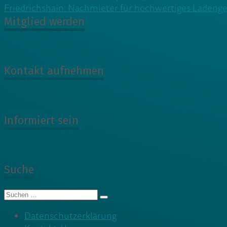
Friedrichshain: Nachmieter für hochwertiges Ladenge
Mitglied werden
Kontakt aufnehmen
Informiert sein
Suche
Suche
nach:
Datenschutzerklärung