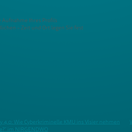
e Aufnahme Ihres Profils
lichen – Zeit und Ort legen Sie fest
ry 4.0: Wie Cyberkriminelle KMU ins Visier nehmen
nce?“ im NIRGENDWO