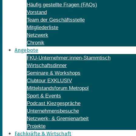
Häufig gestellte Fragen (FAQs)
Vorstand
Team der Geschäftsstelle
Mitgliederliste
Netzwerk
Chronik
Angebote
FKU-Unternehmer:innen-Stammtisch
Wirtschaftsdinner
Seminare & Workshops
Clubtour EXKLUSIV
Mittelstandsforum Metropol
Sport & Events
Podcast Kiezgespräche
Unternehmensbesuche
Netzwerk- & Gremienarbeit
Projekte
Fachkräfte & Wirtschaft