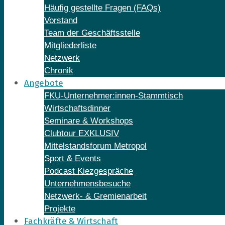
Häufig gestellte Fragen (FAQs)
Vorstand
Team der Geschäftsstelle
Mitgliederliste
Netzwerk
Chronik
Angebote
FKU-Unternehmer:innen-Stammtisch
Wirtschaftsdinner
Seminare & Workshops
Clubtour EXKLUSIV
Mittelstandsforum Metropol
Sport & Events
Podcast Kiezgespräche
Unternehmensbesuche
Netzwerk- & Gremienarbeit
Projekte
Fachkräfte & Wirtschaft