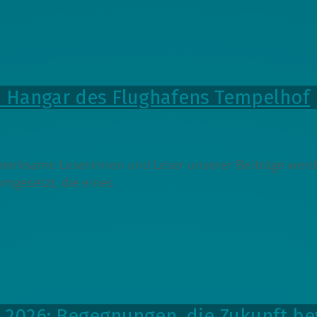
m Hangar des Flughafens Tempelhof
erksame Leserinnen und Leser unserer Beiträge werde
mgesetzt, die eines
ft 2026: Begegnungen, die Zukunft b