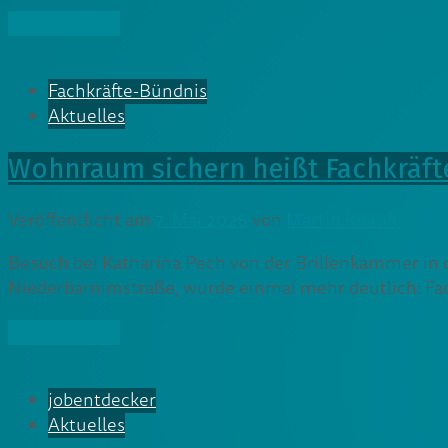
» Weiterlesen
Fachkräfte-Bündnis
Aktuelles
Wohnraum sichern heißt Fachkräft
Veröffentlicht am
7. Mai 2026
von
Martin Knauft
Besuch bei Katharina Pech von der Brillenkammer in 
Niederbarnimstraße, wurde einmal mehr deutlich: Fac
» Weiterlesen
jobentdecker
Aktuelles