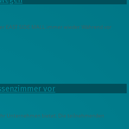
n der EAST SIDE MALL immer wieder. Während vor
assenzimmer vor
 Ihr Unternehmen bietet. Die teilnehmenden