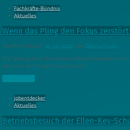
Fachkräfte-Bündnis
Aktuelles
Wenn das Pling den Fokus zerstört
Veröffentlicht am
21. Juli 2026
von
Zdenka Hruby
Die Spree glitzert. Die Berliner Skyline leuchtet in d
nächsten Termin geht es an diesem
» Weiterlesen
jobentdecker
Aktuelles
Betriebsbesuch der Ellen-Key-Schul