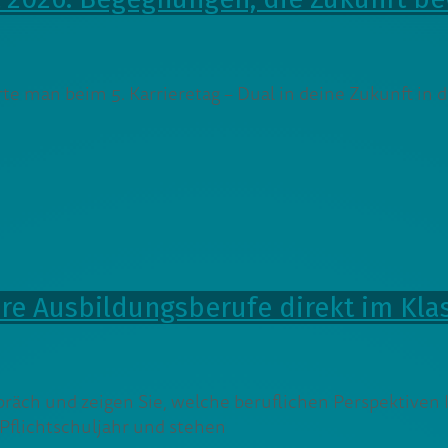
rte man beim 5. Karrieretag – Dual in deine Zukunft i
hre Ausbildungsberufe direkt im Kl
räch und zeigen Sie, welche beruflichen Perspektiven
 Pflichtschuljahr und stehen