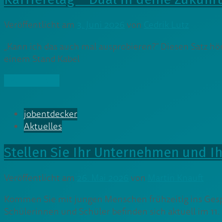
Veröffentlicht am
3. Juni 2026
von
Cedrik Lutz
„Kann ich das auch mal ausprobieren?“ Diesen Satz hö
einem Stand Kabel
» Weiterlesen
jobentdecker
Aktuelles
Stellen Sie Ihr Unternehmen und I
Veröffentlicht am
26. Mai 2026
von
Martin Knauft
Kommen Sie mit jungen Menschen frühzeitig ins Gesp
Schülerinnen und Schüler befinden sich aktuell im 11.