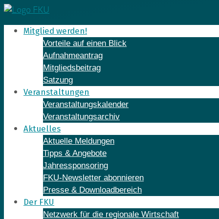
Skip
to
Mitglied werden!
content
Vorteile auf einen Blick
Aufnahmeantrag
Mitgliedsbeitrag
Satzung
Veranstaltungen
Veranstaltungskalender
Veranstaltungsarchiv
Aktuelles
Aktuelle Meldungen
Tipps & Angebote
Jahressponsoring
FKU-Newsletter abonnieren
Presse & Downloadbereich
Der FKU
Netzwerk für die regionale Wirtschaft