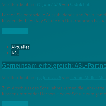
Veröffentlicht am
17. Juni 2026
von
Cedrik Lutz
Lernen Sie potenzielle Auszubildende und Praktikant
Klassen der Ellen Key Schule ein Unternehmen besuc
» Weiterlesen
Aktuelles
ASL
Gemeinsam erfolgreich: ASL-Partne
Veröffentlicht am
15. Juni 2026
von
Leonie Müller-Mo
Zum Abschluss des Schuljahres kamen die Lehrkräfte 
Klassenzimmer der Herbert-Hoover-Schule zum geme
» Weiterlesen