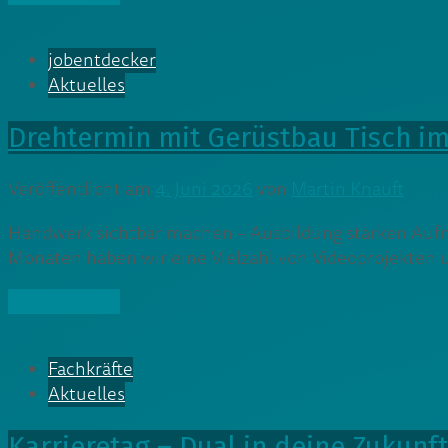
jobentdecker
Aktuelles
Drehtermin mit Gerüstbau Tisch i
Veröffentlicht am
4. Juni 2026
von
Martin Knauft
Handwerk sichtbar machen – Ausbildung stärken Aufm
Monaten haben wir eine Vielzahl von Videoprojekten u
» Weiterlesen
Fachkräfte
Aktuelles
Karrieretag – Dual in deine Zukun