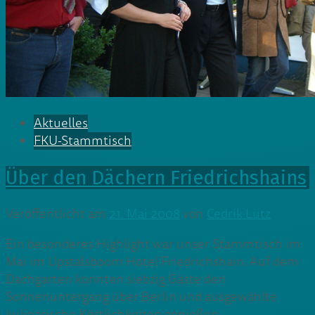
Aktuelles
FKU-Stammtisch
Über den Dächern Friedrichshains
Veröffentlicht am
21. Mai 2008
von
Cedrik Lutz
Ein besonderes Highlight war unser Stammtisch im
Mai im Upstalsboom Hotel Friedrichshain. Auf dem
Dachgarten konnten siebzig Gäste den
Sonnenuntergang über Berlin und ausgewählte
kulinarische Köstlichkeiten genießen.