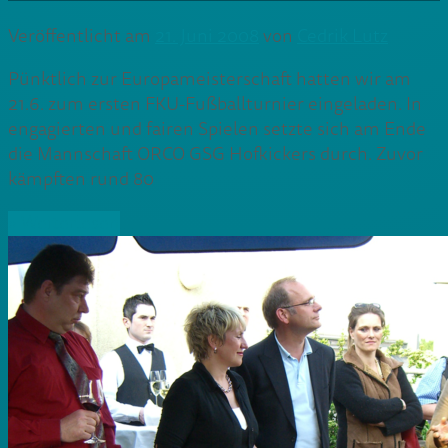
Veröffentlicht am
21. Juni 2008
von
Cedrik Lutz
Pünktlich zur Europameisterschaft hatten wir am
21.6. zum ersten FKU-Fußballturnier eingeladen. In
engagierten und fairen Spielen setzte sich am Ende
die Mannschaft ORCO GSG Hofkickers durch. Zuvor
kämpften rund 80
» Weiterlesen