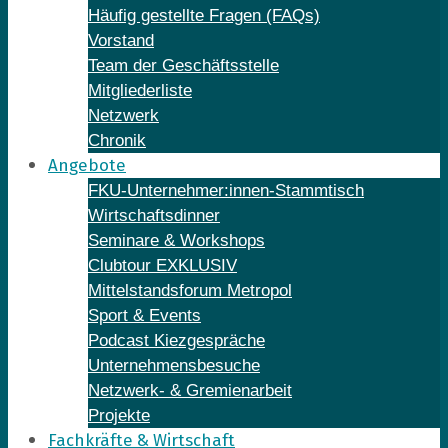
Häufig gestellte Fragen (FAQs)
Vorstand
Team der Geschäftsstelle
Mitgliederliste
Netzwerk
Chronik
Angebote
FKU-Unternehmer:innen-Stammtisch
Wirtschaftsdinner
Seminare & Workshops
Clubtour EXKLUSIV
Mittelstandsforum Metropol
Sport & Events
Podcast Kiezgespräche
Unternehmensbesuche
Netzwerk- & Gremienarbeit
Projekte
Fachkräfte & Wirtschaft