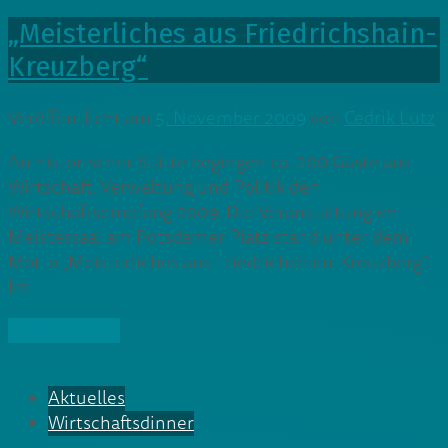
„Meisterliches aus Friedrichshain-
Kreuzberg“
Veröffentlicht am
5. November 2009
von
Cedrik Lutz
An historischer Stätte begingen ca. 200 Gäste aus
Wirtschaft, Verwaltung und Politik den
Wirtschaftsempfang 2009. Die Veranstaltung im
Meistersaal am Potsdamer Platz stand unter dem
Motto „Meisterliches aus Friedrichshain-Kreuzberg“.
Im
» Weiterlesen
Aktuelles
Wirtschaftsdinner