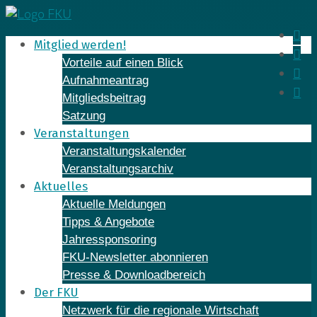
Skip
to
In
Mitglied werden!
content
Fa
Vorteile auf einen Blick
Yo
Aufnahmeantrag
Li
Mitgliedsbeitrag
Satzung
Veranstaltungen
Veranstaltungskalender
Veranstaltungsarchiv
Aktuelles
Aktuelle Meldungen
Tipps & Angebote
Jahressponsoring
FKU-Newsletter abonnieren
Presse & Downloadbereich
Der FKU
Netzwerk für die regionale Wirtschaft