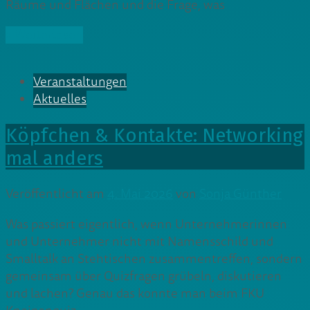
Räume und Flächen und die Frage, was
» Weiterlesen
Veranstaltungen
Aktuelles
Köpfchen & Kontakte: Networking
mal anders
Veröffentlicht am
4. Mai 2026
von
Sonja Günther
Was passiert eigentlich, wenn Unternehmerinnen
und Unternehmer nicht mit Namensschild und
Smalltalk an Stehtischen zusammentreffen, sondern
gemeinsam über Quizfragen grübeln, diskutieren
und lachen? Genau das konnte man beim FKU