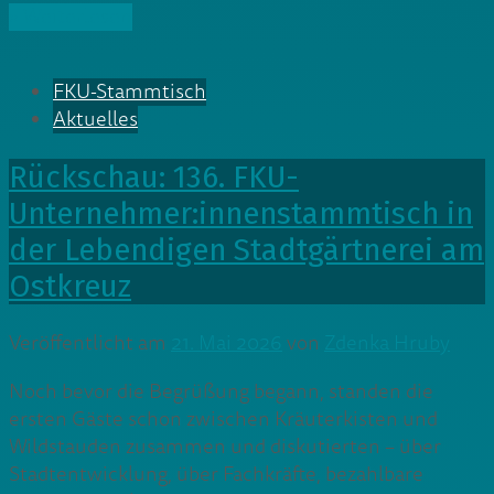
» Weiterlesen
FKU-Stammtisch
Aktuelles
Rückschau: 136. FKU-
Unternehmer:innenstammtisch in
der Lebendigen Stadtgärtnerei am
Ostkreuz
Veröffentlicht am
21. Mai 2026
von
Zdenka Hruby
Noch bevor die Begrüßung begann, standen die
ersten Gäste schon zwischen Kräuterkisten und
Wildstauden zusammen und diskutierten – über
Stadtentwicklung, über Fachkräfte, bezahlbare