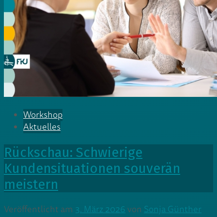
Workshop
Aktuelles
Rückschau: Schwierige
Kundensituationen souverän
meistern
Veröffentlicht am
3. März 2026
von
Sonja Günther