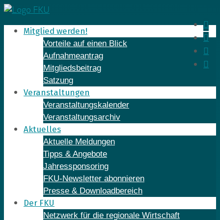
Skip
to
In
Mitglied werden!
content
Fa
Vorteile auf einen Blick
Yo
Aufnahmeantrag
Li
Mitgliedsbeitrag
Satzung
Veranstaltungen
Veranstaltungskalender
Veranstaltungsarchiv
Aktuelles
Aktuelle Meldungen
Tipps & Angebote
Jahressponsoring
FKU-Newsletter abonnieren
Presse & Downloadbereich
Der FKU
Netzwerk für die regionale Wirtschaft