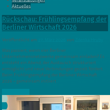
Veranstaltungen
Aktuelles
Rückschau: Frühlingsempfang der
Berliner Wirtschaft 2026
Veröffentlicht am
27. März 2026
von
Zdenka Hruby
Was passiert, wenn vier Berliner
Unternehmensnetzwerke gemeinsam einladen? Es
entsteht ein Abend, der Austausch strukturiert
ermöglicht und neue Verbindungen gezielt fördert.
Beim Frühlingsempfang der Berliner Wirtschaft
2026 – gemeinsam initiiert
» Weiterlesen