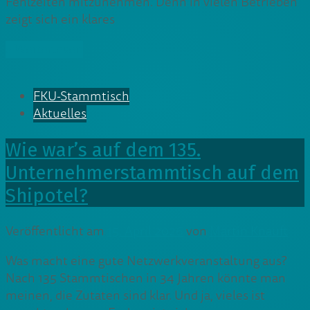
Fehlzeiten mitzunehmen. Denn in vielen Betrieben
zeigt sich ein klares
» Weiterlesen
FKU-Stammtisch
Aktuelles
Wie war’s auf dem 135.
Unternehmerstammtisch auf dem
Shipotel?
Veröffentlicht am
15. April 2026
von
Martin Knauft
Was macht eine gute Netzwerkveranstaltung aus?
Nach 135 Stammtischen in 34 Jahren könnte man
meinen, die Zutaten sind klar. Und ja, vieles ist