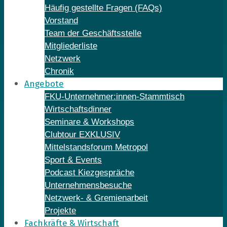
Häufig gestellte Fragen (FAQs)
Vorstand
Team der Geschäftsstelle
Mitgliederliste
Netzwerk
Chronik
Angebote
FKU-Unternehmer:innen-Stammtisch
Wirtschaftsdinner
Seminare & Workshops
Clubtour EXKLUSIV
Mittelstandsforum Metropol
Sport & Events
Podcast Kiezgespräche
Unternehmensbesuche
Netzwerk- & Gremienarbeit
Projekte
Fachkräfte & Wirtschaft