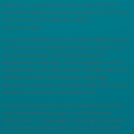
Besucherin und jeder Besucher sofort für einen
konkreten Weg entscheidet, entsteht Orientierung –
und damit die Grundlage für spätere
Entscheidungen.
So wird sichtbar, dass es bei der Fachkräftesicherung
nicht um einzelne Maßnahmen geht, sondern um
ein Zusammenspiel: frühzeitig ansprechen,
Möglichkeiten aufzeigen, Einblicke geben und den
Kontakt halten. Die jobentdecker schaffen dafür den
Rahmen, bringen Unternehmen und junge
Menschen zusammen und sorgen dafür, dass dieser
Austausch überhaupt stattfinden kann.
Unsere FKU-Mitglieder zeigen damit einmal mehr,
dass Fachkräftesicherung nur im Miteinander
funktioniert – und dass genau diese gemeinsamen
Formate entscheidend sind, um auch in Zukunft