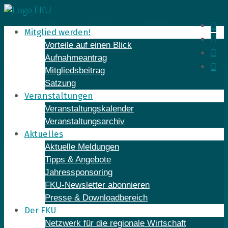
Skip
to
In
Mitglied werden!
content
Fa
Vorteile auf einen Blick
Yo
Aufnahmeantrag
Li
Mitgliedsbeitrag
Satzung
Veranstaltungen
Veranstaltungskalender
Veranstaltungsarchiv
Aktuelles
Aktuelle Meldungen
Tipps & Angebote
Jahressponsoring
FKU-Newsletter abonnieren
Presse & Downloadbereich
Der FKU
Netzwerk für die regionale Wirtschaft