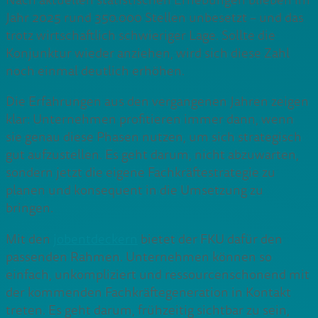
Nach aktuellen statistischen Erhebungen blieben im
Jahr 2025 rund 350.000 Stellen unbesetzt – und das
trotz wirtschaftlich schwieriger Lage. Sollte die
Konjunktur wieder anziehen, wird sich diese Zahl
noch einmal deutlich erhöhen.
Die Erfahrungen aus den vergangenen Jahren zeigen
klar: Unternehmen profitieren immer dann, wenn
sie genau diese Phasen nutzen, um sich strategisch
gut aufzustellen. Es geht darum, nicht abzuwarten,
sondern jetzt die eigene Fachkräftestrategie zu
planen und konsequent in die Umsetzung zu
bringen.
Mit den
jobentdeckern
bietet der FKU dafür den
passenden Rahmen. Unternehmen können so
einfach, unkompliziert und ressourcenschonend mit
der kommenden Fachkräftegeneration in Kontakt
treten. Es geht darum, frühzeitig sichtbar zu sein,