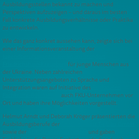
Ausbildungsstellen bekannt zu machen und
Perspektiven aufzuzeigen – und daraus im besten
Fall konkrete Ausbildungsverhältnisse oder Praktika
zu entwickeln.
Wie das ganz konkret aussehen kann, zeigte sich bei
einer Informationsveranstaltung der
Jugendberufsagentur Berlin am Standort
Friedrichshain-Kreuzberg
für junge Menschen aus
der Ukraine. Neben zahlreichen
Unterstützungsangeboten zu Sprache und
Integration waren auf Initiative des
Regionalen
Fachkräfte-Bündnisses
auch FKU-Unternehmen vor
Ort und haben ihre Möglichkeiten vorgestellt.
Helmut Arndt und Deborah Kröger präsentierten die
Ausbildungsberufe der
Frisch & Faust Tiefbau GmbH
sowie der
ABF Straßenbau GmbH
und gaben