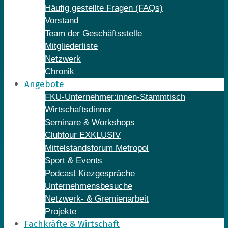
Häufig gestellte Fragen (FAQs)
Vorstand
Team der Geschäftsstelle
Mitgliederliste
Netzwerk
Chronik
Angebote
FKU-Unternehmer:innen-Stammtisch
Wirtschaftsdinner
Seminare & Workshops
Clubtour EXKLUSIV
Mittelstandsforum Metropol
Sport & Events
Podcast Kiezgespräche
Unternehmensbesuche
Netzwerk- & Gremienarbeit
Projekte
Fachkräfte & Wirtschaft