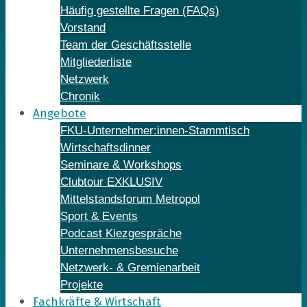
Häufig gestellte Fragen (FAQs)
Vorstand
Team der Geschäftsstelle
Mitgliederliste
Netzwerk
Chronik
Angebote
FKU-Unternehmer:innen-Stammtisch
Wirtschaftsdinner
Seminare & Workshops
Clubtour EXKLUSIV
Mittelstandsforum Metropol
Sport & Events
Podcast Kiezgespräche
Unternehmensbesuche
Netzwerk- & Gremienarbeit
Projekte
Fachkräfte & Wirtschaft