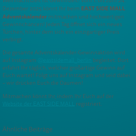
Weihnachtszeit ist Gewinnzeit! Vom 1. bis zum 24.
EAST SIDE MALL
Dezember 2025 könnt Ihr beim
Adventskalender
mitmachen und hochwertigen
Gewinnchancen! Jeden Tag öffnet sich ein neues
Türchen, hinter dem sich ein einzigartiger Preis
verbirgt.
Die gesamte Adventskalender-Gewinnaktion wird
auf Instagram
@eastsidemall_berlin
begleitet. Dort
erfahrt Ihr täglich, welcher großartige Gewinn auf
Euch wartet! Folgt uns auf Instagram und seid dabei
– wir drücken Euch die Daumen!
Mitmachen könnt Ihr, indem Ihr Euch auf der
Website der EAST SIDE MALL
registriert.
Ähnliche Beiträge