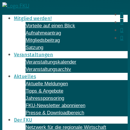
Skip
to
In
Mitglied werden!
content
Fa
Vorteile auf einen Blick
Yo
Aufnahmeantrag
Li
Mitgliedsbeitrag
Satzung
Veranstaltungen
Veranstaltungskalender
Veranstaltungsarchiv
Aktuelles
Aktuelle Meldungen
Tipps & Angebote
Jahressponsoring
FKU-Newsletter abonnieren
Presse & Downloadbereich
Der FKU
Netzwerk für die regionale Wirtschaft