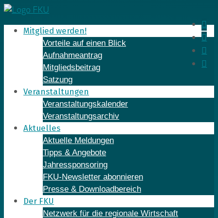
Skip
to
In
Mitglied werden!
content
Fa
Vorteile auf einen Blick
Yo
Aufnahmeantrag
Li
Mitgliedsbeitrag
Satzung
Veranstaltungen
Veranstaltungskalender
Veranstaltungsarchiv
Aktuelles
Aktuelle Meldungen
Tipps & Angebote
Jahressponsoring
FKU-Newsletter abonnieren
Presse & Downloadbereich
Der FKU
Netzwerk für die regionale Wirtschaft