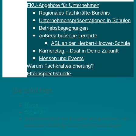
FKU-Angebote für Unternehmen
Regionales Fachkräfte-Bündnis
Unternehmenspräsentationen in Schulen
Betriebsbegegnungen
Außerschulische Lernorte
ASL an der Herbert-Hoover-Schule
Karrieretag – Dual in Deine Zukunft
Messen und Events
Warum Fachkräftesicherung?
Elternsprechstunde
Sie sind hier:
Home
Aktuelles
Jetzt kostenfreie Einstiegsberatung sichern – für
eine zukunftsfähige Unternehmensstrategie