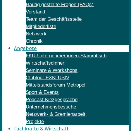
Häufig gestellte Fragen (FAQs)
Vorstand
Team der Geschäftsstelle
Mitgliederliste
Netzwerk
Chronik
Angebote
FKU-Unternehmer:innen-Stammtisch
Wirtschaftsdinner
Seminare & Workshops
Clubtour EXKLUSIV
Mittelstandsforum Metropol
Sport & Events
Podcast Kiezgespräche
Unternehmensbesuche
Netzwerk- & Gremienarbeit
Projekte
Fachkräfte & Wirtschaft