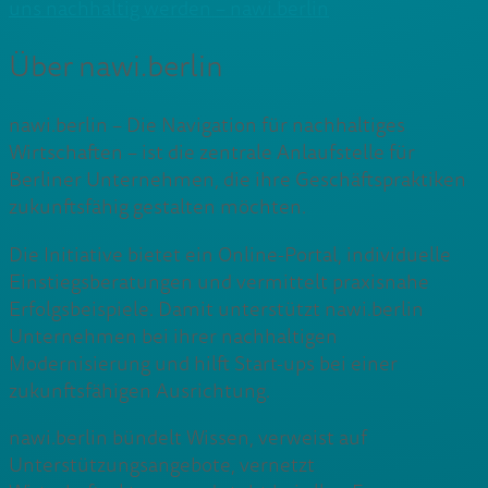
uns nachhaltig werden – nawi.berlin
Über nawi.berlin
nawi.berlin – Die Navigation für nachhaltiges
Wirtschaften – ist die zentrale Anlaufstelle für
Berliner Unternehmen, die ihre Geschäftspraktiken
zukunftsfähig gestalten möchten.
Die Initiative bietet ein Online-Portal, individuelle
Einstiegsberatungen und vermittelt praxisnahe
Erfolgsbeispiele. Damit unterstützt nawi.berlin
Unternehmen bei ihrer nachhaltigen
Modernisierung und hilft Start-ups bei einer
zukunftsfähigen Ausrichtung.
nawi.berlin bündelt Wissen, verweist auf
Unterstützungsangebote, vernetzt