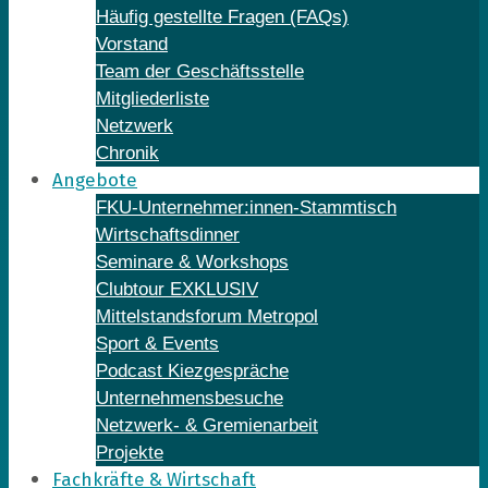
Häufig gestellte Fragen (FAQs)
Vorstand
Team der Geschäftsstelle
Mitgliederliste
Netzwerk
Chronik
Angebote
FKU-Unternehmer:innen-Stammtisch
Wirtschaftsdinner
Seminare & Workshops
Clubtour EXKLUSIV
Mittelstandsforum Metropol
Sport & Events
Podcast Kiezgespräche
Unternehmensbesuche
Netzwerk- & Gremienarbeit
Projekte
Fachkräfte & Wirtschaft