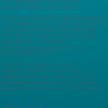
seiner Elternsprechstunde am Stand der
Jugendberufsagentur Berlin vertreten.
In zahlreichen Gesprächen mit Eltern, Jugendlichen
und Fachkräften ging es um berufliche Perspektiven,
Ausbildungsmöglichkeiten und konkrete Wege in
den Arbeitsmarkt. Besonders erfreulich war das
große Interesse – sowohl an den
Beratungsangeboten als auch an den vielen
Mitmachaktionen vor Ort.
Solche Formate zeigen, wie wichtig
niedrigschwellige Ansprachen und direkte
Begegnungen sind – auch für Unternehmen, die
Fachkräfte von morgen suchen. Der persönliche
Austausch schafft Vertrauen und eröffnet Chancen.