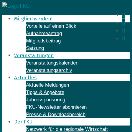
Skip
to
In
Mitglied werden!
content
Fa
Vorteile auf einen Blick
Yo
Aufnahmeantrag
Li
Mitgliedsbeitrag
Satzung
Veranstaltungen
Veranstaltungskalender
Veranstaltungsarchiv
Aktuelles
Aktuelle Meldungen
Tipps & Angebote
Jahressponsoring
FKU-Newsletter abonnieren
Presse & Downloadbereich
Der FKU
Netzwerk für die regionale Wirtschaft