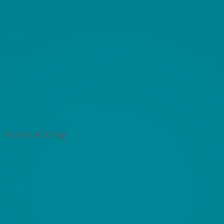
-
16
Juni
Seminar: Effektive Bildbearbeitung mit Gimp
Mittwoch, 16. Juni 2021 | 17:30 - Mittwoch, 16. Juni
2021 | 20:30
Online-Veranstaltung
Seminar
Kostenpflichtig
04
Juni
04
Juni
-
04
Juni