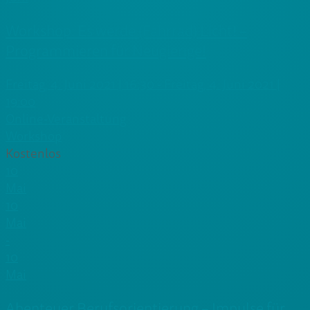
Workshop: Es werde (Fahrrad) Licht! –
Programmieren für Neugierige!
Freitag, 4. Juni 2021 | 16:30 - Freitag, 4. Juni 2021 |
19:00
Online-Veranstaltung
Workshop
Kostenlos
10
Mai
10
Mai
-
10
Mai
Abenteuer Berufsorientierung – Impulse für