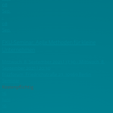
08
Sep.
-
08
Sep.
FKU-Seminar: Agile Methoden für kleine
Unternehmen
Mittwoch, 8. September 2021 | 17:30 - Mittwoch, 8.
September 2021 | 20:30
frizzforum, Friedrichstraße 23, 10969 Berlin
Seminar
Kostenpflichtig
16
Juni
16
Juni