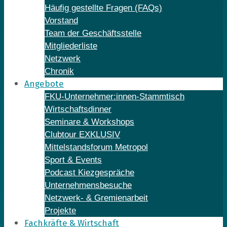
Häufig gestellte Fragen (FAQs)
Vorstand
Team der Geschäftsstelle
Mitgliederliste
Netzwerk
Chronik
Angebote
FKU-Unternehmer:innen-Stammtisch
Wirtschaftsdinner
Seminare & Workshops
Clubtour EXKLUSIV
Mittelstandsforum Metropol
Sport & Events
Podcast Kiezgespräche
Unternehmensbesuche
Netzwerk- & Gremienarbeit
Projekte
Fachkräfte & Wirtschaft