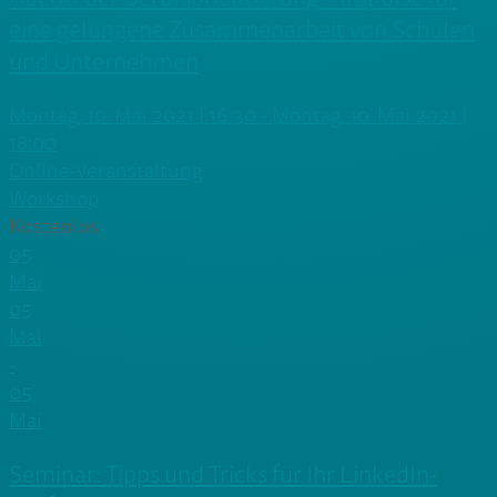
eine gelungene Zusammenarbeit von Schulen
und Unternehmen
Montag, 10. Mai 2021 | 16:30 - Montag, 10. Mai 2021 |
18:00
Online-Veranstaltung
Workshop
Kostenlos
05
Mai
05
Mai
-
05
Mai
Seminar: Tipps und Tricks für Ihr LinkedIn-