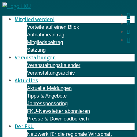
Skip
to
In
Mitglied werden!
content
Fa
Vorteile auf einen Blick
Yo
Aufnahmeantrag
Li
Mitgliedsbeitrag
Satzung
Veranstaltungen
Veranstaltungskalender
Veranstaltungsarchiv
Aktuelles
Aktuelle Meldungen
Tipps & Angebote
Jahressponsoring
FKU-Newsletter abonnieren
Presse & Downloadbereich
Der FKU
Netzwerk für die regionale Wirtschaft