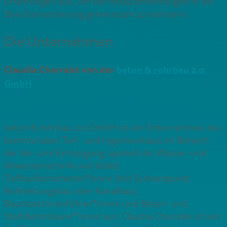
Erfahrungen aus, um die Herausforderungen in der
Berufsorientierung gemeinsam zu meistern.
Die Unternehmen
Claudia Charrabé von der
beton & rohrbau 2.0
GmbH
beton & rohrbau 2.0 GmbH ist ein Unternehmen des
kommunalen Tief- und Ingenieurbaus im Bereich
der Ver- und Entsorgung, speziell der Wasser- und
Abwassertechnik und bildet
Tiefbaufacharbeiter*innen (mit Schwerpunkt
Rohrleitungsbau oder Kanalbau),
Baumaschinenführer*innen und Beton- und
Stahlbetonbauer*innen aus. Claudia Charrabé ist seit