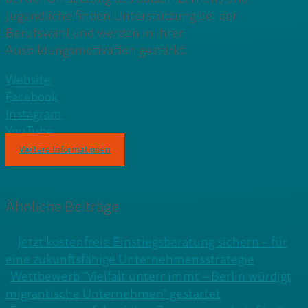
Jugendliche finden Unterstützung bei der
Berufswahl und werden in ihrer
Ausbildungsmotivation gestärkt.
Website
Facebook
Instagram
YouTube
Weitere Informationen
Ähnliche Beiträge
Jetzt kostenfreie Einstiegsberatung sichern – für
eine zukunftsfähige Unternehmensstrategie
Wettbewerb “Vielfalt unternimmt – Berlin würdigt
migrantische Unternehmen” gestartet