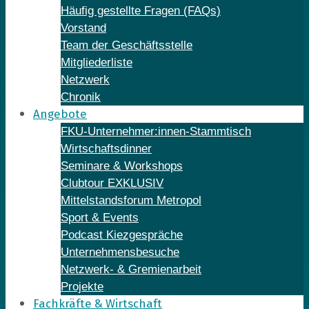
Häufig gestellte Fragen (FAQs)
Vorstand
Team der Geschäftsstelle
Mitgliederliste
Netzwerk
Chronik
Angebote
FKU-Unternehmer:innen-Stammtisch
Wirtschaftsdinner
Seminare & Workshops
Clubtour EXKLUSIV
Mittelstandsforum Metropol
Sport & Events
Podcast Kiezgespräche
Unternehmensbesuche
Netzwerk- & Gremienarbeit
Projekte
Fachkräfte & Wirtschaft