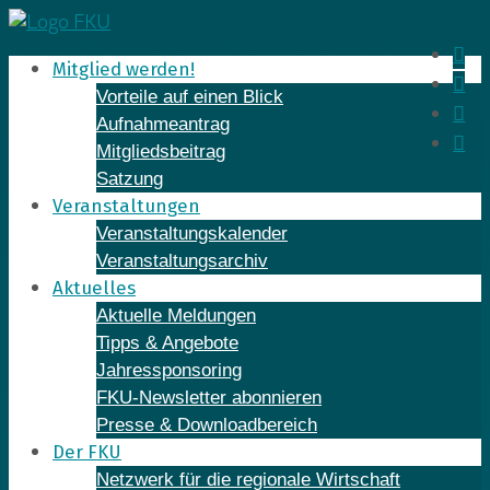
Skip
to
In
Mitglied werden!
content
Fa
Vorteile auf einen Blick
Yo
Aufnahmeantrag
Li
Mitgliedsbeitrag
Satzung
Veranstaltungen
Veranstaltungskalender
Veranstaltungsarchiv
Aktuelles
Aktuelle Meldungen
Tipps & Angebote
Jahressponsoring
FKU-Newsletter abonnieren
Presse & Downloadbereich
Der FKU
Netzwerk für die regionale Wirtschaft