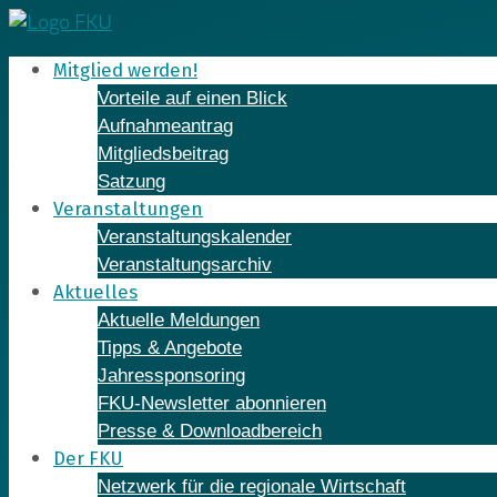
Skip
to
Mitglied werden!
content
Vorteile auf einen Blick
Aufnahmeantrag
Mitgliedsbeitrag
Satzung
Veranstaltungen
Veranstaltungskalender
Veranstaltungsarchiv
Aktuelles
Aktuelle Meldungen
Tipps & Angebote
Jahressponsoring
FKU-Newsletter abonnieren
Presse & Downloadbereich
Der FKU
Netzwerk für die regionale Wirtschaft