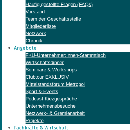
Häufig gestellte Fragen (FAQs)
Vorstand
Team der Geschäftsstelle
Mitgliederliste
Netzwerk
Chronik
Angebote
FKU-Unternehmer:innen-Stammtisch
Wirtschaftsdinner
Seminare & Workshops
Clubtour EXKLUSIV
Mittelstandsforum Metropol
Sport & Events
Podcast Kiezgespräche
Unternehmensbesuche
Netzwerk- & Gremienarbeit
Projekte
Fachkräfte & Wirtschaft