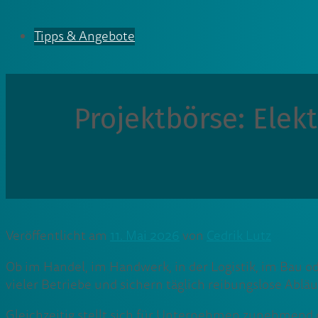
Tipps & Angebote
Projektbörse: Elek
Veröffentlicht am
11. Mai 2026
von
Cedrik Lutz
Ob im Handel, im Handwerk, in der Logistik, im Bau od
vieler Betriebe und sichern täglich reibungslose Abläu
Gleichzeitig stellt sich für Unternehmen zunehmend di