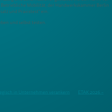
 Betriebliche Mobilität, der Handwerkskammer Berlin
atz und Praxistest” ein.
eben und selbst testen.
ategisch in Unternehmen verankern
ETAK 2026 –