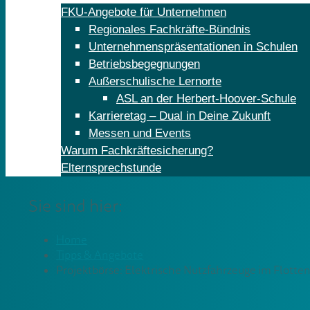
FKU-Angebote für Unternehmen
Regionales Fachkräfte-Bündnis
Unternehmenspräsentationen in Schulen
Betriebsbegegnungen
Außerschulische Lernorte
ASL an der Herbert-Hoover-Schule
Karrieretag – Dual in Deine Zukunft
Messen und Events
Warum Fachkräftesicherung?
Elternsprechstunde
Sie sind hier:
Home
Tipps & Angebote
Projektbörse: Elektrische Nutzfahrzeuge im Flotten