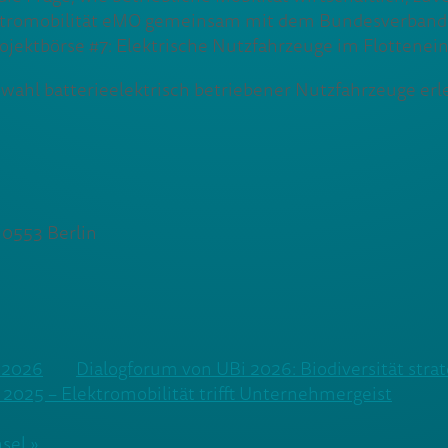
lektromobilität eMO gemeinsam mit dem Bundesverband
jektbörse #7: Elektrische Nutzfahrzeuge im Flotteneins
swahl batterieelektrisch betriebener Nutzfahrzeuge erl
10553 Berlin
t 2026
Dialogforum von UBi 2026: Biodiversität str
2025 – Elektromobilität trifft Unternehmergeist
sel »