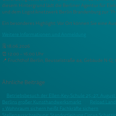
diesem Hintergrund lädt die Berliner Agentur für E
und dem Logistiknetzwerk Berlin Brandenburg zur “Pro
Ein besonderes Highlight: Vor Ort können Sie eine Au
Weitere Informationen und Anmeldung
🗓️ 18.06.2026
⏰ 12:00 – 16:00 Uhr
📍 Fruchthof Berlin, Beusselstraße 44, Gebäude N-Q, 
Ähnliche Beiträge
Betriebsbesuch der Ellen-Key-Schule 25.-27. Augus
Berlins großer Kunsthandwerksmarkt
Reload.Land 
Beitragsnavigation
« Wohnraum sichern heißt Fachkräfte sichern
Stellenausschreibung: Standortleitung Circus Schatzin