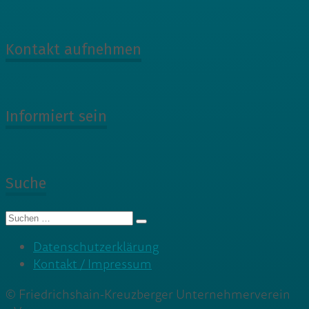
Kontakt aufnehmen
Informiert sein
Suche
Suche
nach:
Datenschutzerklärung
Kontakt / Impressum
© Friedrichshain-Kreuzberger Unternehmerverein