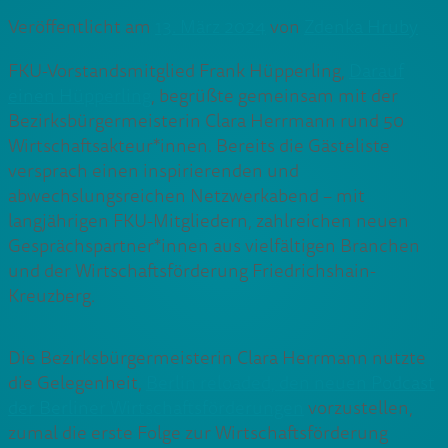
Veröffentlicht am
13. März 2024
von
Zdenka Hruby
FKU-Vorstandsmitglied Frank Hüpperling,
Darauf
einen Hüpperling
, begrüßte gemeinsam mit der
Bezirksbürgermeisterin Clara Herrmann rund 50
Wirtschaftsakteur*innen. Bereits die Gästeliste
versprach einen inspirierenden und
abwechslungsreichen Netzwerkabend – mit
langjährigen FKU-Mitgliedern, zahlreichen neuen
Gesprächspartner*innen aus vielfältigen Branchen
und der Wirtschaftsförderung Friedrichshain-
Kreuzberg.
Die Bezirksbürgermeisterin Clara Herrmann nutzte
die Gelegenheit,
Berlin reloaded, den neuen Podcast
der Berliner Wirtschaftsförderungen
vorzustellen,
zumal die erste Folge zur Wirtschaftsförderung