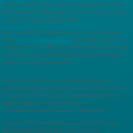
Unternehmen 1989 in Kreuzberg. Aktuell umfasst
das Team rund 33 Berater*innen und Trainer*innen
sowie ein engagiertes Büroteam.
Als neues FKU-Mitglied stellte sich diesmal Ismail
Tekin,
Inclusive Work Berlin,
mit einem on point-
Elevator Pitch vor. Herzlich willkommen im FKU! Wir
freuen uns, diese FKU-Mitgliedschaft gemeinsam
gewinnbringend zu gestalten!
Bei kühlen Getränken und leckeren Häppchen
genoss man gemeinsam die positiven Vibes und die
entspannte Stimmung des Stammtisches die das
gegenseitige Kennenlernen und den
unternehmerischen Austausch beförderten.
Fazit: Der FKU-Unternehmerstammtisch bei der
denkmodell GmbH bot einmal mehr ein