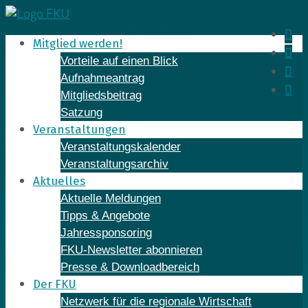
Skip
to
In
Mitglied werden!
content
Fa
Vorteile auf einen Blick
Yo
Aufnahmeantrag
Li
Mitgliedsbeitrag
Satzung
Veranstaltungen
Veranstaltungskalender
Veranstaltungsarchiv
Aktuelles
Aktuelle Meldungen
Tipps & Angebote
Jahressponsoring
FKU-Newsletter abonnieren
Presse & Downloadbereich
Der FKU
Netzwerk für die regionale Wirtschaft