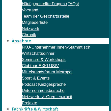
Häufig gestellte Fragen (FAQs)
Vorstand
Team der Geschäftsstelle
Mitgliederliste
Netzwerk
Chronik
Angebote
FKU-Unternehmer:innen-Stammtisch
Wirtschaftsdinner
Seminare & Workshops
Clubtour EXKLUSIV
Mittelstandsforum Metropol
Sport & Events
Podcast Kiezgespräche
Unternehmensbesuche
Netzwerk- & Gremienarbeit
Projekte
Fachkräfte & Wirtschaft