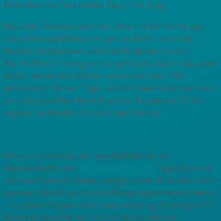
Reinickendorf am selben Tag on Air ging.
Mit dem Podcast kommen Entscheider*innen aus
acht Wirtschaftsförderungen zu Wort – er stellt
bezirksübergreifend effektive Projekte für die
Fachkräftesicherung vor, ist gefördert durch das Land
Berlin sowie visit Berlin und wurde vom FKU
produziert. Kleiner Tipp – einfach mal Reinhören und
von erfolgreichen Best-Practice Beispielen für die
eigene Fachkräfte-Situation profitieren!
Marcus Quinlivan, der geschäftsführende
Gesellschafter der
denkmodell GmbH
begrüßte mit
seinem Team die Gäste und gab einen Einblick in die
spannenden Angebote des Beratungsunternehmens
– zu denen Organisationsentwicklung, Trainings und
Moderation gehören. Gegründet wurde das