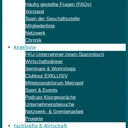
Häufig gestellte Fragen (FAQs)
Vorstand
Team der Geschäftsstelle
Mitgliederliste
Netzwerk
Chronik
Angebote
FKU-Unternehmer:innen-Stammtisch
Wirtschaftsdinner
Seminare & Workshops
Clubtour EXKLUSIV
Mittelstandsforum Metropol
Sport & Events
Podcast Kiezgespräche
Unternehmensbesuche
Netzwerk- & Gremienarbeit
Projekte
Fachkräfte & Wirtschaft