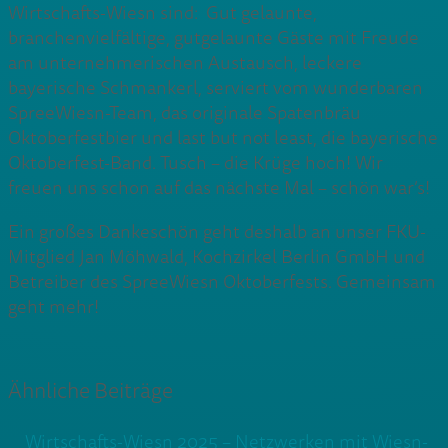
Wirtschafts-Wiesn sind: Gut gelaunte,
branchenvielfältige, gutgelaunte Gäste mit Freude
am unternehmerischen Austausch, leckere
bayerische Schmankerl, serviert vom wunderbaren
SpreeWiesn-Team, das originale Spatenbräu
Oktoberfestbier und last but not least, die bayerische
Oktoberfest-Band. Tusch – die Krüge hoch! Wir
freuen uns schon auf das nächste Mal – schön war’s!
Ein großes Dankeschön geht deshalb an unser FKU-
Mitglied Jan Möhwald, Kochzirkel Berlin GmbH und
Betreiber des SpreeWiesn Oktoberfests. Gemeinsam
geht mehr!
Ähnliche Beiträge
Wirtschafts-Wiesn 2025 – Netzwerken mit Wiesn-