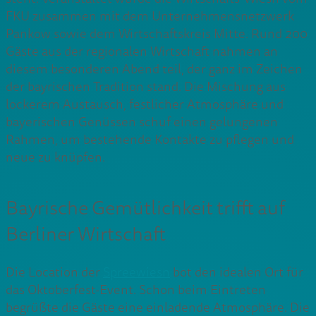
FKU zusammen mit dem Unternehmensnetzwerk
Pankow sowie dem Wirtschaftskreis Mitte. Rund 200
Gäste aus der regionalen Wirtschaft nahmen an
diesem besonderen Abend teil, der ganz im Zeichen
der bayrischen Tradition stand. Die Mischung aus
lockerem Austausch, festlicher Atmosphäre und
bayerischen Genüssen schuf einen gelungenen
Rahmen, um bestehende Kontakte zu pflegen und
neue zu knüpfen.
Bayrische Gemütlichkeit trifft auf
Berliner Wirtschaft
Die Location der
Spreewiesn
bot den idealen Ort für
das Oktoberfest-Event. Schon beim Eintreten
begrüßte die Gäste eine einladende Atmosphäre. Die