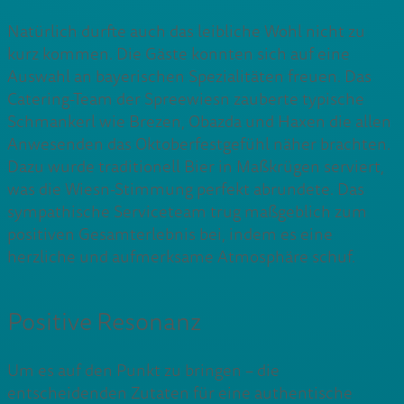
Natürlich durfte auch das leibliche Wohl nicht zu
kurz kommen. Die Gäste konnten sich auf eine
Auswahl an bayerischen Spezialitäten freuen. Das
Catering-Team der Spreewiesn zauberte typische
Schmankerl wie Brezen, Obazda und Haxen die allen
Anwesenden das Oktoberfestgefühl näher brachten.
Dazu wurde traditionell Bier in Maßkrügen serviert,
was die Wiesn-Stimmung perfekt abrundete. Das
sympathische Serviceteam trug maßgeblich zum
positiven Gesamterlebnis bei, indem es eine
herzliche und aufmerksame Atmosphäre schuf.
Positive Resonanz
Um es auf den Punkt zu bringen – die
entscheidenden Zutaten für eine authentische