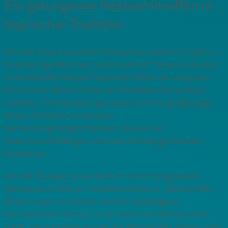
Ein gelungenes Netzwerktreffen in
bayrischer Tradition
Zeit die Tracht aus dem Schrank zu holen! O zapft is –
feierlaunige Berliner Unternehmer*innen und eine
mitreißende Oktoberfestband ließen die originale
Münchner Wiesn-Hütte am Postbahnhof erneut
erbeben. Gemeinsam genossen wir ein großartiges
Wiesn-Erlebnis mit besten
Vernetzungsmöglichkeiten, dank einer
branchenvielfältigen und bezirksübergreifenden
Gästeliste.
Am 08. Oktober 2024 fand im stimmungsvollen
Spreewiesn-Zelt am Ostbahnhof die 2. „Wirtschafts-
Wiesn“ statt, ein Event, das für Geselligkeit,
kulinarischen Genuss und intensives Netzwerken
steht. Veranstaltet wurde die Wirtschafts-Wiesn vom