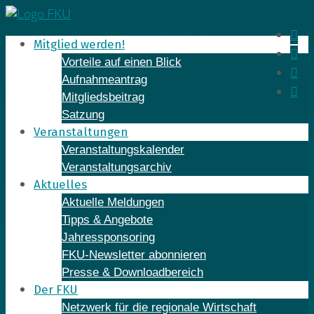
Skip
to
In
Mitglied werden!
content
Fa
Vorteile auf einen Blick
Yo
Aufnahmeantrag
Li
Mitgliedsbeitrag
Satzung
Veranstaltungen
Veranstaltungskalender
Veranstaltungsarchiv
Aktuelles
Aktuelle Meldungen
Tipps & Angebote
Jahressponsoring
FKU-Newsletter abonnieren
Presse & Downloadbereich
Der FKU
Netzwerk für die regionale Wirtschaft