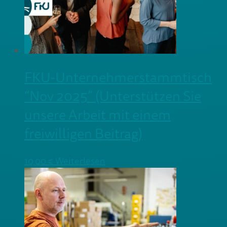
FKU-Unternehmerstammtisch
“Nov 2025” (Unterstützen Sie
unsere Arbeit mit einem
freiwilligen Beitrag)
10,00
€
Weiterlesen