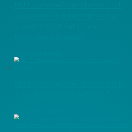
FKU-Unternehmerstammtisch
“Jobcenter” (Unterstützen Sie
unsere Arbeit mit einem
freiwilligen Beitrag)
10,00
€
Weiterlesen
FKU-Unternehmerstammtisch
“Lebendige Stadtgärtnerei”
0,00
€
Weiterlesen