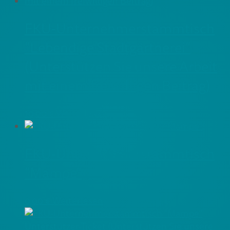
FKU-Unternehmerstammtisch
“Lebendige Stadtgärtnerei”
(Unterstützen Sie unsere Arbeit
mit einem freiwilligen Beitrag)
10,00
€
Weiterlesen
FKU-Unternehmerstammtisch
“Mampe”
0,00
€
Weiterlesen