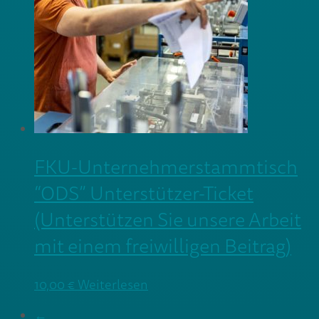
FKU-Unternehmerstammtisch
“ODS” Unterstützer-Ticket
(Unterstützen Sie unsere Arbeit
mit einem freiwilligen Beitrag)
10,00
€
Weiterlesen
←