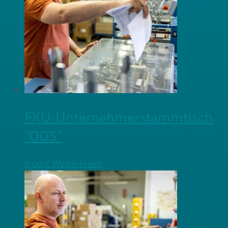
FKU-Unternehmerstammtisch
“ODS”
0,00
€
Weiterlesen