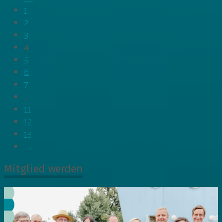
1
2
3
4
5
6
7
…
11
12
13
→
Mitglied werden