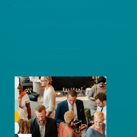
FKU-Unternehmerstammtisch
“Mampe” Unterstützer-Ticket
(Unterstützen Sie unsere Arbeit
mit einem freiwilligen Beitrag)
10,00
€
Weiterlesen