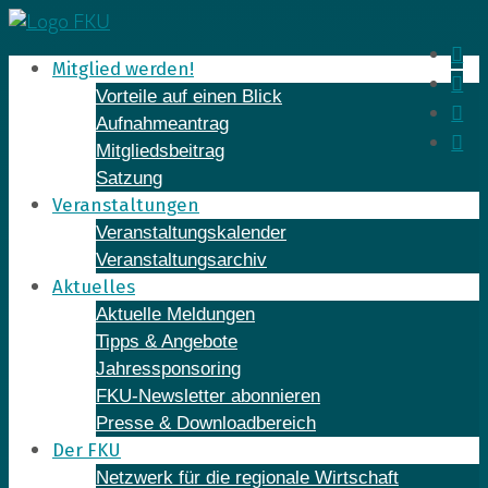
Skip
to
In
Mitglied werden!
content
Fa
Vorteile auf einen Blick
Yo
Aufnahmeantrag
Li
Mitgliedsbeitrag
Satzung
Veranstaltungen
Veranstaltungskalender
Veranstaltungsarchiv
Aktuelles
Aktuelle Meldungen
Tipps & Angebote
Jahressponsoring
FKU-Newsletter abonnieren
Presse & Downloadbereich
Der FKU
Netzwerk für die regionale Wirtschaft