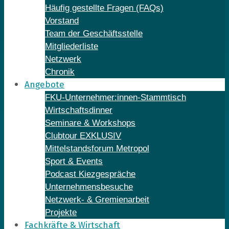
Häufig gestellte Fragen (FAQs)
Vorstand
Team der Geschäftsstelle
Mitgliederliste
Netzwerk
Chronik
Angebote
FKU-Unternehmer:innen-Stammtisch
Wirtschaftsdinner
Seminare & Workshops
Clubtour EXKLUSIV
Mittelstandsforum Metropol
Sport & Events
Podcast Kiezgespräche
Unternehmensbesuche
Netzwerk- & Gremienarbeit
Projekte
Fachkräfte & Wirtschaft