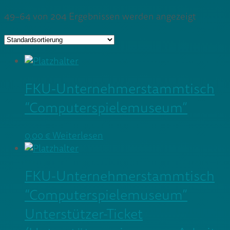
49–64 von 204 Ergebnissen werden angezeigt
FKU-Unternehmerstammtisch
“Computerspielemuseum”
0,00
€
Weiterlesen
FKU-Unternehmerstammtisch
“Computerspielemuseum”
Unterstützer-Ticket