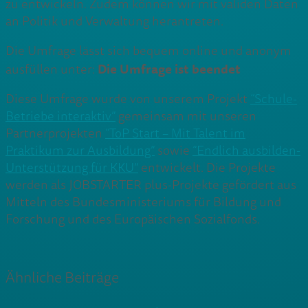
zu entwickeln. Zudem können wir mit validen Daten
an Politik und Verwaltung herantreten.
Die Umfrage lässt sich bequem online und anonym
Die Umfrage ist beendet
ausfüllen unter:
Diese Umfrage wurde von unserem Projekt
“Schule-
Betriebe interaktiv”
gemeinsam mit unseren
Partnerprojekten
“ToP Start – Mit Talent im
Praktikum zur Ausbildung”
sowie
“Endlich ausbilden-
Unterstützung für KKU”
entwickelt. Die Projekte
werden als JOBSTARTER plus-Projekte gefördert aus
Mitteln des Bundesministeriums für Bildung und
Forschung und des Europäischen Sozialfonds.
Ähnliche Beiträge