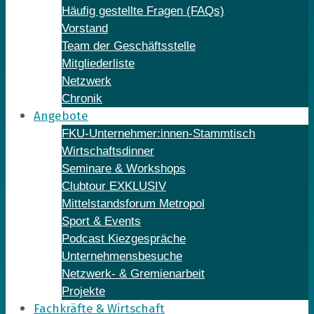
Häufig gestellte Fragen (FAQs)
Vorstand
Team der Geschäftsstelle
Mitgliederliste
Netzwerk
Chronik
Angebote
FKU-Unternehmer:innen-Stammtisch
Wirtschaftsdinner
Seminare & Workshops
Clubtour EXKLUSIV
Mittelstandsforum Metropol
Sport & Events
Podcast Kiezgespräche
Unternehmensbesuche
Netzwerk- & Gremienarbeit
Projekte
Fachkräfte & Wirtschaft