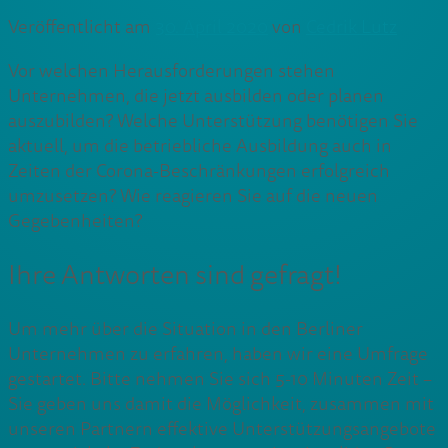
Veröffentlicht am
30. April 2020
von
Cedrik Lutz
Vor welchen Herausforderungen stehen
Unternehmen, die jetzt ausbilden oder planen
auszubilden? Welche Unterstützung benötigen Sie
aktuell, um die betriebliche Ausbildung auch in
Zeiten der Corona-Beschränkungen erfolgreich
umzusetzen? Wie reagieren Sie auf die neuen
Gegebenheiten?
Ihre Antworten sind gefragt!
Um mehr über die Situation in den Berliner
Unternehmen zu erfahren, haben wir eine Umfrage
gestartet. Bitte nehmen Sie sich 5-10 Minuten Zeit –
Sie geben uns damit die Möglichkeit, zusammen mit
unseren Partnern effektive Unterstützungsangebote