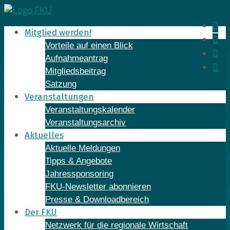
Skip
to
In
Mitglied werden!
content
Fa
Vorteile auf einen Blick
Yo
Aufnahmeantrag
Li
Mitgliedsbeitrag
Satzung
Veranstaltungen
Veranstaltungskalender
Veranstaltungsarchiv
Aktuelles
Aktuelle Meldungen
Tipps & Angebote
Jahressponsoring
FKU-Newsletter abonnieren
Presse & Downloadbereich
Der FKU
Netzwerk für die regionale Wirtschaft