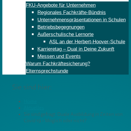
FKU-Angebote für Unternehmen
Regionales Fachkräfte-Bündnis
Unternehmenspräsentationen in Schulen
Betriebsbegegnungen
Außerschulische Lernorte
ASL an der Herbert-Hoover-Schule
Karrieretag – Dual in Deine Zukunft
Messen und Events
Warum Fachkräftesicherung?
Elternsprechstunde
Sie sind hier:
Home
Aktuelles
Sie sind gefragt: Duale Ausbildung in Zeiten von
Covid-19 – Möglich oder nicht?