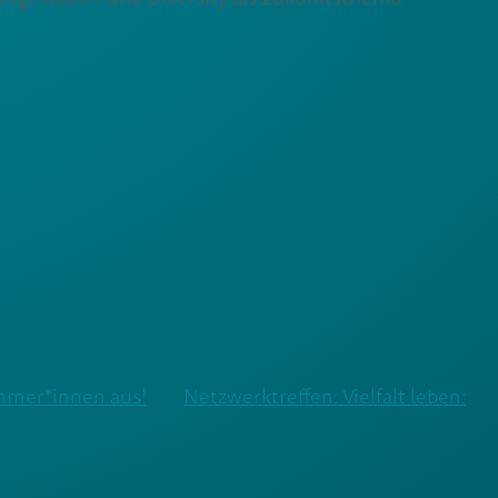
ehmer*innen aus!
Netzwerktreffen: Vielfalt leben: