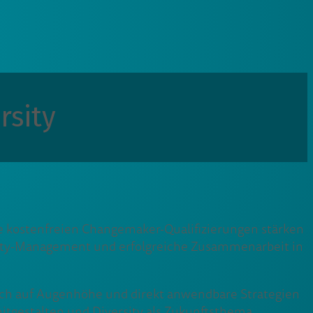
sity
Die kostenfreien Changemaker-Qualifizierungen stärken
rsity-Management und erfolgreiche Zusammenarbeit in
ausch auf Augenhöhe und direkt anwendbare Strategien
 mitgestalten und Diversity als Zukunftsthema