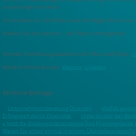
voranbringen möchten.
Sie erhalten ein Zertifikat sowie die Möglichkeit eine
Melden Sie sich jetzt an – die Plätze sind begrenzt!
Kontakt: Fortbildungsakademie der Wirtschaft (faw) |
d
Weitere Informationen:
Website
,
LinkedIn
.
Ähnliche Beiträge
Unternehmensberatung Diversity
Vielfalt gewi
Erfolgreich durch Diversität
Unterstützer des Berli
Beitragsnavigation
« Jetzt die Biodiversitätsstrategie fürs Firmengelände
Waren Sie schon einmal in einem Übergabeprozess? »