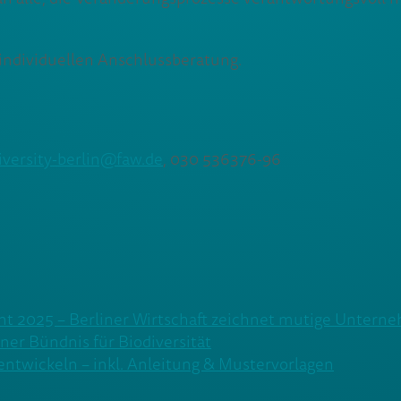
r individuellen Anschlussberatung.
iversity-berlin@faw.de
, 030 536376-96
nnt 2025 – Berliner Wirtschaft zeichnet mutige Untern
ner Bündnis für Biodiversität
 entwickeln – inkl. Anleitung & Mustervorlagen