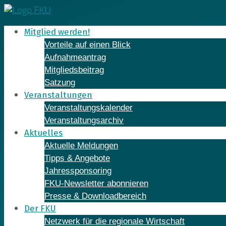
Skip
to
Mitglied werden!
content
Vorteile auf einen Blick
Aufnahmeantrag
Mitgliedsbeitrag
Satzung
Veranstaltungen
Veranstaltungskalender
Veranstaltungsarchiv
Aktuelles
Aktuelle Meldungen
Tipps & Angebote
Jahressponsoring
FKU-Newsletter abonnieren
Presse & Downloadbereich
Der FKU
Netzwerk für die regionale Wirtschaft