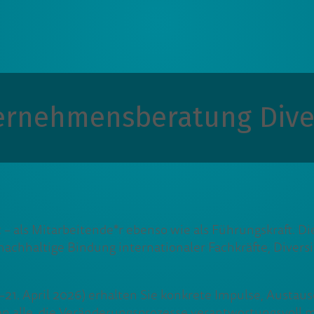
ernehmensberatung Diver
t – als Mitarbeitende*r ebenso wie als Führungskraft. 
 nachhaltige Bindung internationaler Fachkräfte, Dive
0.–21. April 2026) erhalten Sie konkrete Impulse, Aust
ch an alle, die Veränderungsprozesse verantwortungsvoll