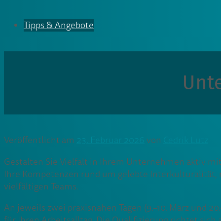
Tipps & Angebote
Unt
Veröffentlicht am
23. Februar 2026
von
Cedrik Lutz
Gestalten Sie Vielfalt in Ihrem Unternehmen aktiv mi
Ihre Kompetenzen rund um gelebte Interkulturalität,
vielfältigen Teams.
An jeweils zwei praxisnahen Tagen (9.–10. März und 2
für Ihren Arbeitsalltag. Die Qualifizierung richtet si