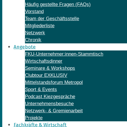
Häufig gestellte Fragen (FAQs)
Vorstand
Team der Geschäftsstelle
Mitgliederliste
Netzwerk
Chronik
Angebote
FKU-Unternehmer:innen-Stammtisch
Wirtschaftsdinner
Seminare & Workshops
Clubtour EXKLUSIV
Mittelstandsforum Metropol
Sport & Events
Podcast Kiezgespräche
Unternehmensbesuche
Netzwerk- & Gremienarbeit
Projekte
Fachkräfte & Wirtschaft