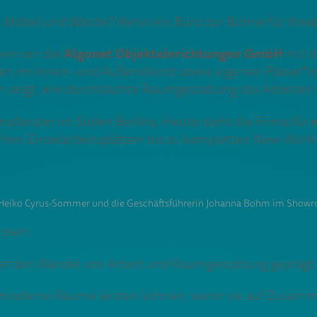
ls Möbel und Wände? Wenn ein Büro zur Bühne für Krea
Algonet Objekteinrichtungen GmbH
en wir die
mit d
nnen im Innen- und Außendienst sowie eigenen Planer*
 zeigt, wie durchdachte Raumgestaltung das Arbeiten n
enstleister im Süden Berlins. Heute steht die Firma für
schen Einzelarbeitsplätzen bis zu kompletten New-Wor
r Heiko Cyrus-Sommer und die Geschäftsführerin Johanna Bohm im Sho
issen:
et den Wandel von Arbeit und Raumgestaltung geprägt 
moderne Räume leisten können, wenn sie auf Zusamme