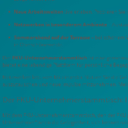
Neue Arbeitswelten
live erleben. Probieren Si
Netzwerken in besonderem Ambiente
– Austau
Sommerabend auf der Terrasse
– bei schönem W
in Oberschöneweide.
FKU-Unternehmerstammtisch
Der
ist eine gemeins
bietet eine lebendige Plattform für persönliche Bege
Netzwerken lebt vom Miteinander. Nutzen Sie die Gel
auszutauschen und neue Impulse mitzunehmen. Melden 
Der FKU-Unternehmerstammtisch: Ihre
Mit dem FKU-Unternehmerstammtisch, den der FKU geme
Unternehmer*innen die Gelegenheit, sich kennenzul