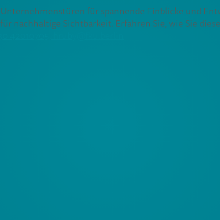
hre Unternehmenstüren für spannende Einblicke und En
ür nachhaltige Sichtbarkeit. Erfahren Sie, wie Sie di
30 42010705
, hruby@fku.berlin