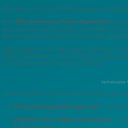
Wie fühlt es sich an, wenn Arbeitsräume mehr sind a
FKU-Unternehmer*innen-Stammtisch
Beim
entdeck
professionellen Team bestehend aus Projektleiter*i
Berliner Unternehmen kennen, das seit über 35 Jahren
Algonet begann in den 1990er-Jahren als kleiner IT-Di
funktional, ästhetisch und nachhaltig. Von ergonomi
ihre Identität im Raum sichtbar zu machen.
Vertriebsleite
An diesem Abend erwartet Sie ein Blick hinter die Kul
Unternehmensgeschichte ganz nah
– wie Algon
Inspiration für Ihr eigenes Unternehmen
– was 
ausgerichtet sind.