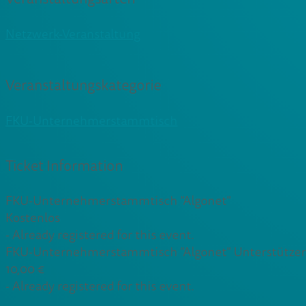
Netzwerk-Veranstaltung
Veranstaltungskategorie
FKU-Unternehmerstammtisch
Ticket Information
FKU-Unternehmerstammtisch "Algonet"
Kostenlos
-
Already registered for this event.
FKU-Unternehmerstammtisch "Algonet" Unterstützer-Ti
10,00
€
-
Already registered for this event.