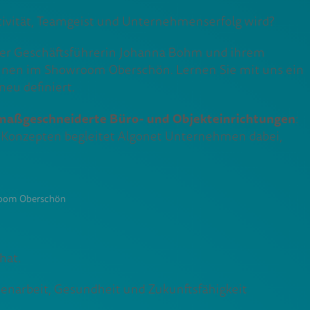
tivität, Teamgeist und Unternehmenserfolg wird?
er Geschäftsführerin Johanna Bohm und ihrem
innen im Showroom Oberschön. Lernen Sie mit uns ein
eu definiert.
maßgeschneiderte Büro- und Objekteinrichtungen
:
k-Konzepten begleitet Algonet Unternehmen dabei,
wroom Oberschön
hat.
narbeit, Gesundheit und Zukunftsfähigkeit