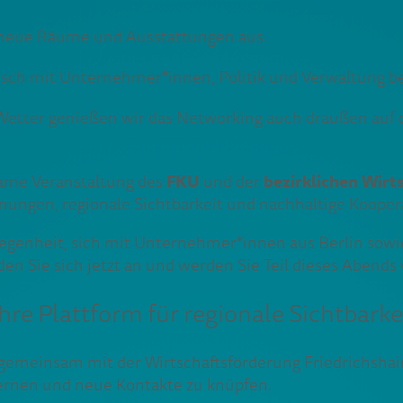
e neue Räume und Ausstattungen aus.
sch mit Unternehmer*innen, Politik und Verwaltung be
etter genießen wir das Networking auch draußen auf
FKU
bezirklichen Wirt
ame Veranstaltung des
und der
gnungen, regionale Sichtbarkeit und nachhaltige Kooper
egenheit, sich mit Unternehmer*innen aus Berlin sowie
Sie sich jetzt an und werden Sie Teil dieses Abends
 Plattform für regionale Sichtbarke
insam mit der Wirtschaftsförderung Friedrichshain-Kr
ernen und neue Kontakte zu knüpfen.