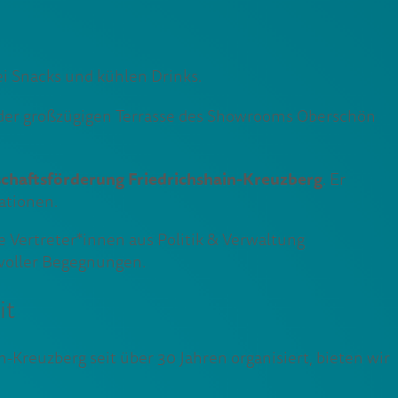
i Snacks und kühlen Drinks.
 der großzügigen Terrasse des Showrooms Oberschön
schaftsförderung Friedrichshain-Kreuzberg
. Er
ationen.
 Vertreter*innen aus Politik & Verwaltung
 voller Begegnungen.
it
euzberg seit über 30 Jahren organisiert, bieten wir