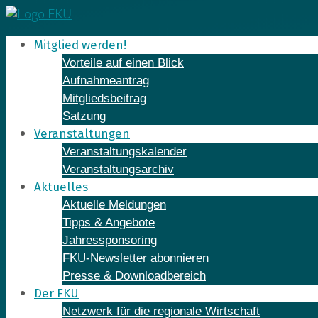
Skip
to
Mitglied werden!
content
Vorteile auf einen Blick
Aufnahmeantrag
Mitgliedsbeitrag
Satzung
Veranstaltungen
Veranstaltungskalender
Veranstaltungsarchiv
Aktuelles
Aktuelle Meldungen
Tipps & Angebote
Jahressponsoring
FKU-Newsletter abonnieren
Presse & Downloadbereich
Der FKU
Netzwerk für die regionale Wirtschaft