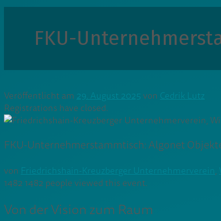
FKU-Unternehmersta
Veröffentlicht am
29. August 2025
von
Cedrik Lutz
Registrations have closed.
FKU-Unternehmerstammtisch: Algonet Objekt
von
Friedrichshain-Kreuzberger Unternehmerverein
,
1482
1482 people viewed this event.
Von der Vision zum Raum