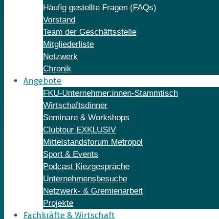
Häufig gestellte Fragen (FAQs)
Vorstand
Team der Geschäftsstelle
Mitgliederliste
Netzwerk
Chronik
Angebote
FKU-Unternehmer:innen-Stammtisch
Wirtschaftsdinner
Seminare & Workshops
Clubtour EXKLUSIV
Mittelstandsforum Metropol
Sport & Events
Podcast Kiezgespräche
Unternehmensbesuche
Netzwerk- & Gremienarbeit
Projekte
Fachkräfte & Wirtschaft